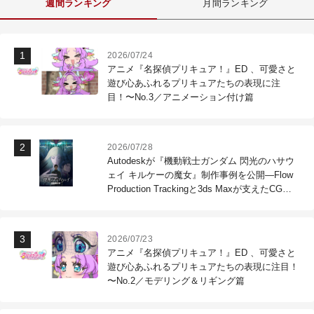
週間ランキング
月間ランキング
2026/07/24
アニメ『名探偵プリキュア！』ED 、可愛さと
遊び心あふれるプリキュアたちの表現に注
目！〜No.3／アニメーション付け篇
2026/07/28
Autodeskが『機動戦士ガンダム 閃光のハサウ
ェイ キルケーの魔女』制作事例を公開―Flow
Production Trackingと3ds Maxが支えたCG制
作現場
2026/07/23
アニメ『名探偵プリキュア！』ED 、可愛さと
遊び心あふれるプリキュアたちの表現に注目！
〜No.2／モデリング＆リギング篇