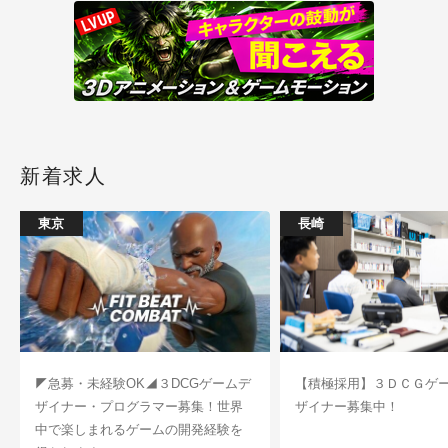
新着求人
東京
長崎
◤急募・未経験OK◢３DCGゲームデ
【積極採用】３ＤＣＧゲ
ザイナー・プログラマー募集！世界
ザイナー募集中！
中で楽しまれるゲームの開発経験を