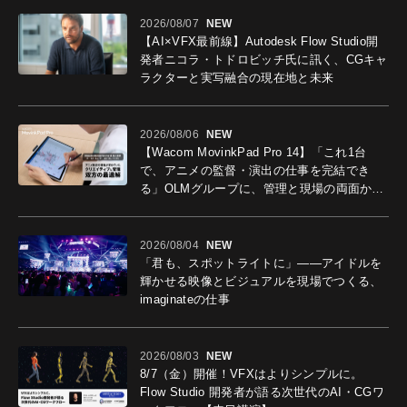
2026/08/07
NEW
【AI×VFX最前線】Autodesk Flow Studio開
発者ニコラ・トドロビッチ氏に訊く、CGキャ
ラクターと実写融合の現在地と未来
2026/08/06
NEW
【Wacom MovinkPad Pro 14】「これ1台
で、アニメの監督・演出の仕事を完結でき
る」OLMグループに、管理と現場の両面から
導入効果を聞いた
2026/08/04
NEW
「君も、スポットライトに」――アイドルを
輝かせる映像とビジュアルを現場でつくる、
imaginateの仕事
2026/08/03
NEW
8/7（金）開催！VFXはよりシンプルに。
Flow Studio 開発者が語る次世代のAI・CGワ