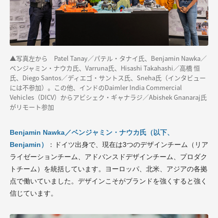
▲写真左から Patel Tanay／パテル・タナイ氏、Benjamin Nawka／
ベンジャミン・ナウカ氏、Varruna氏、Hisashi Takahashi／高橋 恒
氏、Diego Santos／ディエゴ・サントス氏、Sneha氏（インタビュー
には不参加）。この他、インドのDaimler India Commercial
Vehicles（DICV）からアビシェク・ギャナラジ／Abishek Gnanaraj氏
がリモート参加
Benjamin Nawka／ベンジャミン・ナウカ氏（以下、
Benjamin）
：ドイツ出身で、現在は3つのデザインチーム（リア
ライゼーションチーム、アドバンスドデザインチーム、プロダク
トチーム）を統括しています。ヨーロッパ、北米、アジアの各拠
点で働いていました。デザインこそがブランドを強くすると強く
信じています。