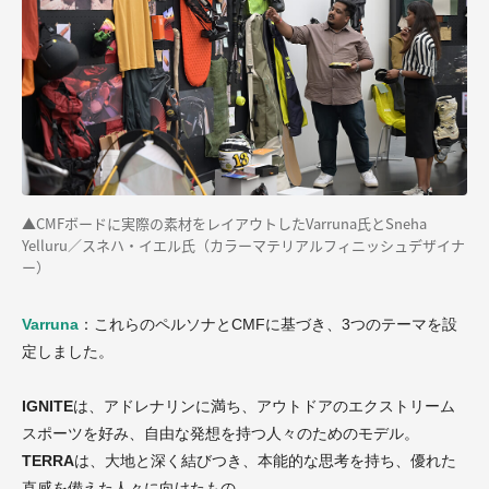
▲CMFボードに実際の素材をレイアウトしたVarruna氏とSneha
Yelluru／スネハ・イエル氏（カラーマテリアルフィニッシュデザイナ
ー）
Varruna
：これらのペルソナとCMFに基づき、3つのテーマを設
定しました。
IGNITE
は、アドレナリンに満ち、アウトドアのエクストリーム
スポーツを好み、自由な発想を持つ人々のためのモデル。
TERRA
は、大地と深く結びつき、本能的な思考を持ち、優れた
直感を備えた人々に向けたもの。