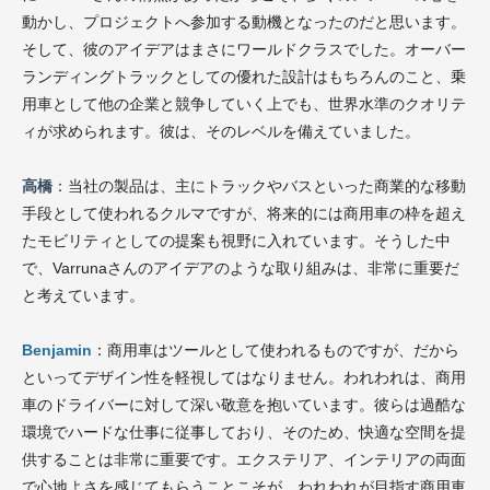
動かし、プロジェクトへ参加する動機となったのだと思います。
そして、彼のアイデアはまさにワールドクラスでした。オーバー
ランディングトラックとしての優れた設計はもちろんのこと、乗
用車として他の企業と競争していく上でも、世界水準のクオリテ
ィが求められます。彼は、そのレベルを備えていました。
高橋
：当社の製品は、主にトラックやバスといった商業的な移動
手段として使われるクルマですが、将来的には商用車の枠を超え
たモビリティとしての提案も視野に入れています。そうした中
で、Varrunaさんのアイデアのような取り組みは、非常に重要だ
と考えています。
Benjamin
：商用車はツールとして使われるものですが、だから
といってデザイン性を軽視してはなりません。われわれは、商用
車のドライバーに対して深い敬意を抱いています。彼らは過酷な
環境でハードな仕事に従事しており、そのため、快適な空間を提
供することは非常に重要です。エクステリア、インテリアの両面
で心地よさを感じてもらうことこそが、われわれが目指す商用車