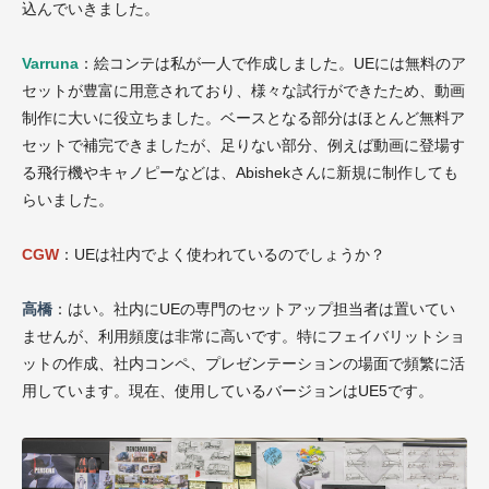
込んでいきました。
Varruna
：絵コンテは私が一人で作成しました。UEには無料のア
セットが豊富に用意されており、様々な試行ができたため、動画
制作に大いに役立ちました。ベースとなる部分はほとんど無料ア
セットで補完できましたが、足りない部分、例えば動画に登場す
る飛行機やキャノピーなどは、Abishekさんに新規に制作しても
らいました。
CGW
：UEは社内でよく使われているのでしょうか？
高橋
：はい。社内にUEの専門のセットアップ担当者は置いてい
ませんが、利用頻度は非常に高いです。特にフェイバリットショ
ットの作成、社内コンペ、プレゼンテーションの場面で頻繁に活
用しています。現在、使用しているバージョンはUE5です。