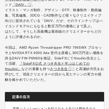
ンド
「DAIV」
。
イラスト・マンガ制作、デザイン・DTP、映像制作・動画編
集、写真編集、3DCG・CAD制作など様々なクリエイティブ
向けに提供されている「DAIV」だが、そのラインナップはハ
イエンドモデルにもなると数百万円の価格にまで及ぶ。
はたして、そうした高級機は最前線のクリエイターからどの
ように評価されるのか。
今回は、AMD Ryzen Threadripper PRO 7965WX プロセッ
サとNVIDIA RTX 6000 Ada 世代を搭載し300万円近い価格を
誇るDAIV FW-P6N60を検証。SideFXにてHoudini先生とし
て活躍、
『SideFX公式 さつき先生と学ぶはじめての
Houdini』
などの著書も持つ
さつき先生
こと高瀬紗月氏をお
呼びして、現役クリエイターの目から見たマシンの実力や感
触を確かめていただいた。
記事の目次
流体シミュレーションを行うならメモリは積めるなら