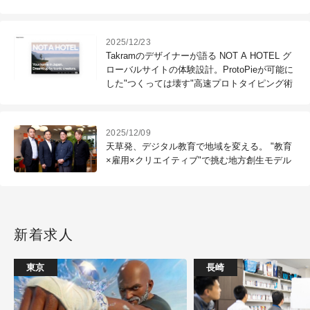
2025/12/23
Takramのデザイナーが語る NOT A HOTEL グ
ローバルサイトの体験設計。ProtoPieが可能に
した"つくっては壊す"高速プロトタイピング術
2025/12/09
天草発、デジタル教育で地域を変える。 "教育
×雇用×クリエイティブ"で挑む地方創生モデル
新着求人
東京
長崎