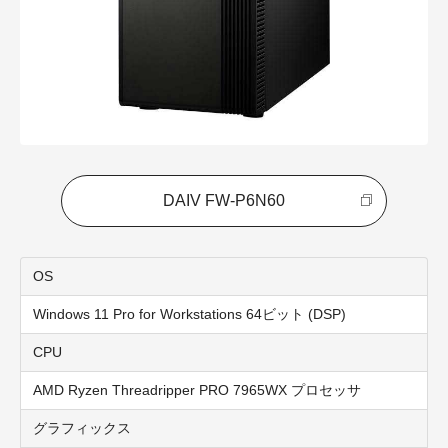
DAIV FW-P6N60
OS
Windows 11 Pro for Workstations 64ビット (DSP)
CPU
A
MD Ryzen Threadripper PRO 7965WX プロセッサ
グラフィックス