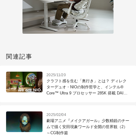
関連記事
2025/11/20
クラフト感を生む「奥行き」とは？ ディレク
ターデュオ・NIOの制作哲学と、インテル®
Core™ Ultra 9 プロセッサー 285K 搭載 DAIV
FX-I7G80の実力
2025/02/04
劇場アニメ『メイクアガール』少数精鋭のチー
ムで描く安田現象ワールド全開の世界観（2）
～CG制作篇