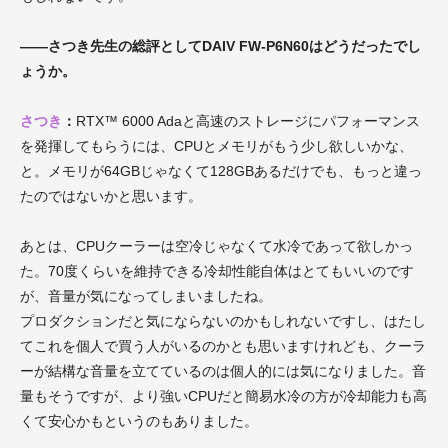
――さつき先生の総評としてDAIV FW-P6N60はどうだったでし
ょうか。
さつき
：
RTX™ 6000 Adaと高速のストレージにパフォーマンス
を発揮してもらうには、CPUとメモリがもう少し欲しいかな、
と。メモリが64GBじゃなくて128GBあるだけでも、もっと違っ
たのではないかと思います。
あとは、CPUクーラーは空冷じゃなくて水冷であって欲しかっ
た。
70度くらいを維持できる冷却性能自体はとてもいいのです
が、音量が気になってしまいましたね。
プロダクションだと気にならないのかもしれないですし、はたし
てこれを個人で買う人がいるのかとも思いますけれども、クーラ
ーが結構な音量を立てているのは個人的には気になりました。
音
量もそうですが、より強いCPUだと簡易水冷の方が冷却能力も高
くて安心かもというのもありました。