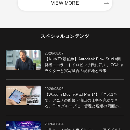
VIEW MORE
スペシャルコンテンツ
2026/08/07
【AI×VFX最前線】Autodesk Flow Studio開
発者ニコラ・トドロビッチ氏に訊く、CGキャ
ラクターと実写融合の現在地と未来
2026/08/06
【Wacom MovinkPad Pro 14】「これ1台
で、アニメの監督・演出の仕事を完結でき
る」OLMグループに、管理と現場の両面から
導入効果を聞いた
2026/08/04
「君も、スポットライトに」――アイドルを