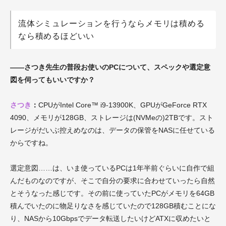
流体シミュレーションを行うならメモリは積める
なら積めるほどいい
――さつき先生の普段お使いのPCについて、スペックや選定意
図を伺ってもいいですか？
さつき
：
CPUがIntel Core™ i9-13900K、GPUがGeForce RTX
4090、メモリが128GB、ストレージは(NVMeの)2TBです。スト
レージがだいぶ控えめなのは、データの保管をNASに任せている
からですね。
選定意図……は、いま使っているPCは1年半前ぐらいに自作で組
んだものなのですが、そこで自分の要求に合わせていったら自然
とそうなった感じです。その前に使っていたPCがメモリを64GB
積んでいたのに物足りなさを感じていたので128GB積むことにな
り、NASから10Gbpsでデータ転送したいけどATXに収めたいと