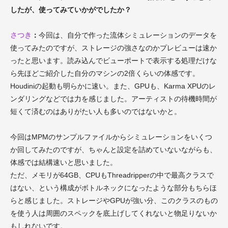
したが
、使ってみていかがでしたか？
さつき
：
今回は、自分で作った流体シミュレーションのデータを
使ってみたのですが、ストレージの強さなのかプレビューは速か
ったと思います。
読み込んでビューポートで表示する処理だけな
ら先ほどご紹介した自分のマシンの2倍くらいの体感です。
Houdiniの起動も明らかに速い。
また、GPUも、Karma XPUのレ
ンダリングなどでは力を感じました。
アーティストの待機時間が
短くて済むのはありがたい人も多いのではないかと。
今回はMPMのサンプルファイルからシミュレーションをいくつ
か回してみたのですが、ちゃんと設定を詰めていないながらも、
体感では結構速いと思いました。
ただ、メモリが64GB、CPUも
Threadripperの中で最高クラスで
はない、という構成がボトルネックになったような部分もちらほ
らと感じました。ストレージやGPUが強い分、このクラスのもの
を使う人は周囲のスペックを底上げしてくれないと物足りないか
もしれないです。