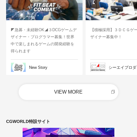
◤急募・未経験OK◢３DCGゲームデ
【積極採用】３ＤＣＧゲ
ザイナー・プログラマー募集！世界
ザイナー募集中！
中で楽しまれるゲームの開発経験を
得られます
New Story
シーエイプロダ
VIEW MORE
CGWORLD特設サイト