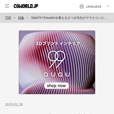
TOP
特集
SideFXでHoudiniを教えるさつき先生がマウスコンピューターDAIVのハイエンドPC、DAIV FW-P6N60を検証。その実力は？
2025/01/28