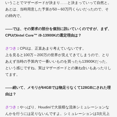
いうことでマザーボードが決まり……と決まっていって自然と。
あとは、当時用意した予算が50～60万円くらいだったので、そ
の枠内で。
――では、その要求の部分を個別に訊いていくのですが、まず、
CPUのIntel Core™ i9-13900Kの選定理由は？
さつき
：
CPUは、正直あまり考えていないです。
上を見ると100万～200万の世界が見えてきてしまうので、とり
あえず当時の予算内で一番いいものを買ったら13900Kだった、
という感じですね。
実はマザーボードとの兼ね合いもあったりし
てます。
――続いて、メモリが64GBでは物足りなくて128GBにされた理
由は？
さつき
：
やっぱり、Houdiniで大規模な流体シミュレーションな
んかを行うには足りないんですよ。シミュレーションは3次元上