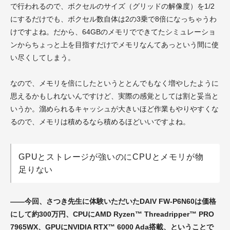
で行われるので、ボクセルのサイズ（グリッドの解像度）を1/2
にするだけでも、ボクセル数自体は2の3乗で8倍になっちゃうわ
けですよね。だから、64GBのメモリでできてたシミュレーショ
ンからちょっと上を目指すだけでメモリなんてあっという間に使
い尽くしてしまう。
なので、メモリを倍にしたというととんでもなく増やしたように
思えるかもしれないんですけど、実際の感覚としては割と妥当と
いうか。溜められるキャッシュが大きいほど作業もやりやすくな
るので、メモリは積めるなら積めるほどいいですよね。
GPUとストレージが強いのにCPUとメモリが物
足りない
――今回、さつき先生に体験いただいたDAIV FW-P6N60は価格
にして約300万円、CPUに
AMD Ryzen™ Threadripper™ PRO
7965WX、GPUにNVIDIA RTX™ 6000 Ada搭載、ということで