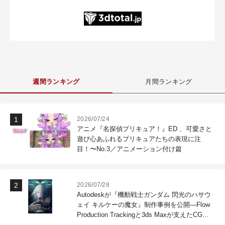
週間ランキング
月間ランキング
2026/07/24
アニメ『名探偵プリキュア！』ED 、可愛さと
遊び心あふれるプリキュアたちの表現に注
目！〜No.3／アニメーション付け篇
2026/07/28
Autodeskが『機動戦士ガンダム 閃光のハサウ
ェイ キルケーの魔女』制作事例を公開―Flow
Production Trackingと3ds Maxが支えたCG制
作現場