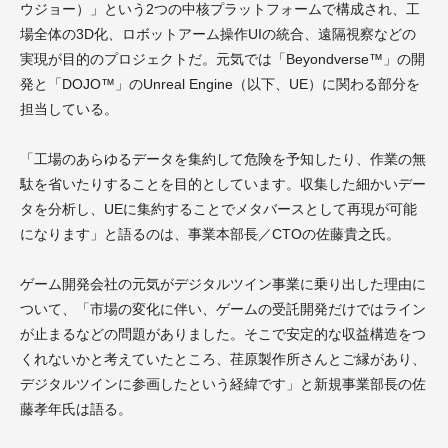
ウジョー）」という2つの中核プラットフォームで構成され、工
場全体の3D化、ロボットアーム操作UIの統合、遠隔視察などの
実現が目的のプロジェクトだ。元気では「Beyondverse™」の開
発と「DOJO™」のUnreal Engine（以下、UE）に関わる部分を
担当している。
「工場のあらゆるデータを集約して危険を予知したり、作業の無
駄を省いたりすることを目的としています。収集した細かいデー
タを分析し、UEに集約することでメタバースとして再現が可能
になります」と語るのは、事業本部長／CTOの佐藤貴之氏。
ゲーム開発会社の元気がデジタルツイン事業に乗り出した理由に
ついて、「市場の変化に伴い、ゲームの受託開発だけではライン
が止まるなどの問題がありました。そこで安定的な収益構造をつ
くれないかと考えていたところ、荏原製作所さんとご縁があり、
デジタルツインに参画したという経緯です」と新規事業部長の佐
藤孝年氏は語る。