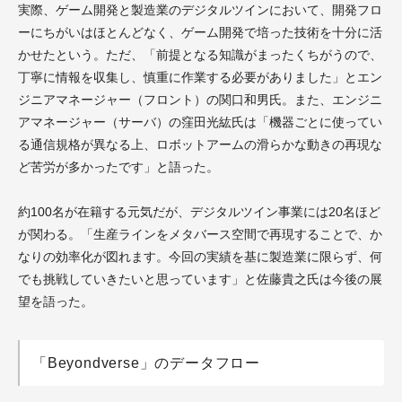
実際、ゲーム開発と製造業のデジタルツインにおいて、開発フロ
ーにちがいはほとんどなく、ゲーム開発で培った技術を十分に活
かせたという。ただ、「前提となる知識がまったくちがうので、
丁寧に情報を収集し、慎重に作業する必要がありました」とエン
ジニアマネージャー（フロント）の関口和男氏。また、エンジニ
アマネージャー（サーバ）の窪田光紘氏は「機器ごとに使ってい
る通信規格が異なる上、ロボットアームの滑らかな動きの再現な
ど苦労が多かったです」と語った。
約100名が在籍する元気だが、デジタルツイン事業には20名ほど
が関わる。「生産ラインをメタバース空間で再現することで、か
なりの効率化が図れます。今回の実績を基に製造業に限らず、何
でも挑戦していきたいと思っています」と佐藤貴之氏は今後の展
望を語った。
「Beyondverse」のデータフロー