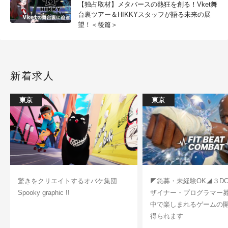
【独占取材】メタバースの熱狂を創る！Vket舞
台裏ツアー＆HIKKYスタッフが語る未来の展
望！＜後篇＞
新着求人
東京
東京
驚きをクリエイトするオバケ集団
◤急募・未経験OK◢３D
Spooky graphic !!
ザイナー・プログラマー
中で楽しまれるゲームの
得られます