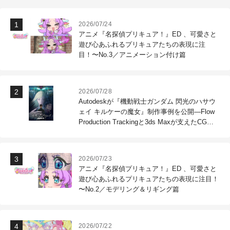
2026/07/24
アニメ『名探偵プリキュア！』ED 、可愛さと
遊び心あふれるプリキュアたちの表現に注
目！〜No.3／アニメーション付け篇
2026/07/28
Autodeskが『機動戦士ガンダム 閃光のハサウ
ェイ キルケーの魔女』制作事例を公開―Flow
Production Trackingと3ds Maxが支えたCG制
作現場
2026/07/23
アニメ『名探偵プリキュア！』ED 、可愛さと
遊び心あふれるプリキュアたちの表現に注目！
〜No.2／モデリング＆リギング篇
2026/07/22