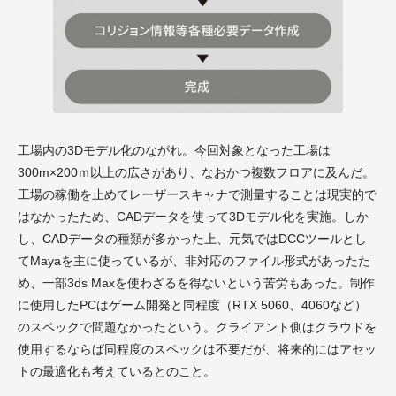
工場内の3Dモデル化のながれ。今回対象となった工場は
300m×200ｍ以上の広さがあり、なおかつ複数フロアに及んだ。
工場の稼働を止めてレーザースキャナで測量することは現実的で
はなかったため、CADデータを使って3Dモデル化を実施。しか
し、CADデータの種類が多かった上、元気ではDCCツールとし
てMayaを主に使っているが、非対応のファイル形式があったた
め、一部3ds Maxを使わざるを得ないという苦労もあった。制作
に使用したPCはゲーム開発と同程度（RTX 5060、4060など）
のスペックで問題なかったという。クライアント側はクラウドを
使用するならば同程度のスペックは不要だが、将来的にはアセッ
トの最適化も考えているとのこと。