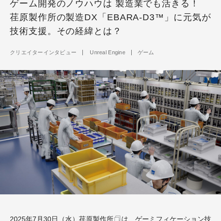
ゲーム開発のノウハウは 製造業でも活きる！
荏原製作所の製造DX「EBARA-D3™」に元気が
技術支援。その経緯とは？
クリエイターインタビュー
Unreal Engine
ゲーム
2025年7月30日（水）
荏原製作所
は、ゲーミフィケーション技