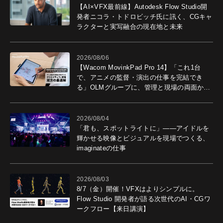
【AI×VFX最前線】Autodesk Flow Studio開
発者ニコラ・トドロビッチ氏に訊く、CGキャ
ラクターと実写融合の現在地と未来
2026/08/06
【Wacom MovinkPad Pro 14】「これ1台
で、アニメの監督・演出の仕事を完結でき
る」OLMグループに、管理と現場の両面から
導入効果を聞いた
2026/08/04
「君も、スポットライトに」――アイドルを
輝かせる映像とビジュアルを現場でつくる、
imaginateの仕事
2026/08/03
8/7（金）開催！VFXはよりシンプルに。
Flow Studio 開発者が語る次世代のAI・CGワ
ークフロー【来日講演】