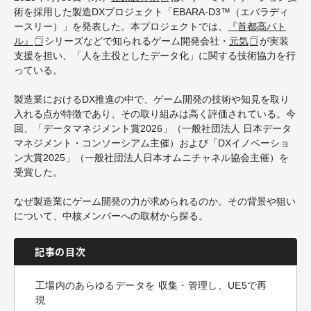
術を採用した製造DXプロジェクト「EBARA-D3™（エバラディ
ースリー）」を発表した。本プロジェクトでは、
『首都高バト
ル』
シリーズなどで知られるゲーム開発会社・
元気
が実装
支援を担い、「人を主役としたデータ化」に関する技術協力を行
っている。
製造業におけるDX推進の中で、ゲーム開発の技術や知見を取り
入れる点が特徴であり、その取り組みは高く評価されている。今
回、「データマネジメント賞2026」（一般社団法人 日本データ
マネジメント・コンソーシアム主催）および「DXイノベーショ
ン大賞2025」（一般社団法人日本オムニチャネル協会主催）を
受賞した。
なぜ製造業にゲーム開発の力が求められるのか。その背景や狙い
について、中核メンバーへの取材から探る。
記事の目次
工場内のあらゆるデータを 収集・管理し、UE5で再
現