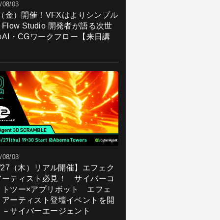
/08/03
7（金）開催！VFXはよりシンプル
Flow Studio 開発者が語る次世
のAI・CGワークフロー【来日講
】
/08/03
8/27（木）リアル開催】エフェク
アーティスト必見！ サイバーコ
クトツー×アプリボット エフェ
トアーティスト登壇イベントを開
！－サイバーエージェント