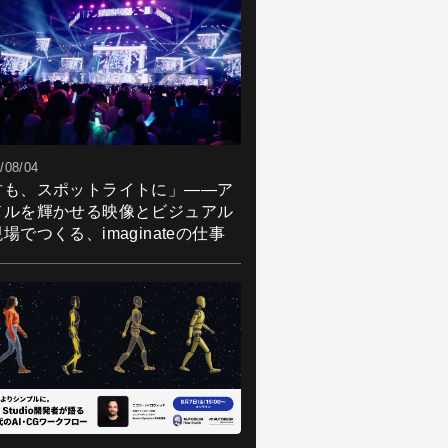
/08/04
君も、スポットライトに」――ア
ドルを輝かせる映像とビジュアル
場でつくる、imaginateの仕事