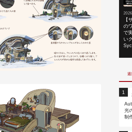
2026
【
の
で
いク
Syc
週
Au
光
制作
Tr
作