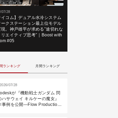
/07/28
サイコム】デュアル水冷システム
ワークステーション最上位モデル
実現。神戸雄平が求める"途切れな
リエイティブ思考"｜Boost with
om #05
間ランキング
月間ランキング
2026/07/28
todeskが『機動戦士ガンダム 閃
のハサウェイ キルケーの魔女』
事例を公開―Flow Production
ackingと3ds Maxが支えたCG制
現場