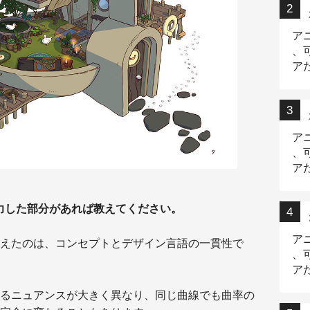
ア
、
ア
ニ
ア
、
ア
デ
力した部分があれば教えてください。
ア
えたのは、コンセプトとデザイン言語の一貫性で
、
ア
出
るニュアンスが大きく異なり、同じ曲線でも曲率の