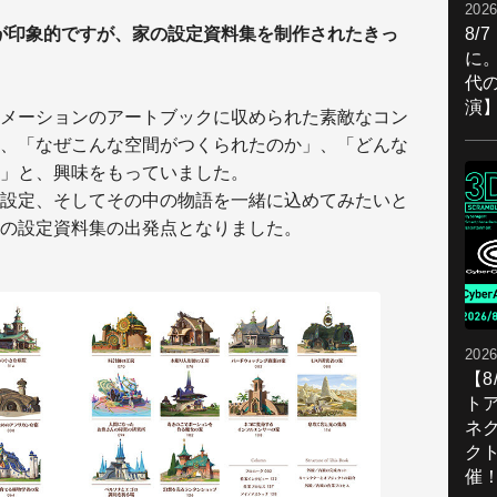
2026
8/
が印象的ですが、家の設定資料集を制作されたきっ
に。
代
演
メーションのアートブックに収められた素敵なコン
、「なぜこんな空間がつくられたのか」、「どんな
」と、興味をもっていました。
設定、そしてその中の物語を一緒に込めてみたいと
の設定資料集の出発点となりました。
2026
【
ト
ネ
ク
催