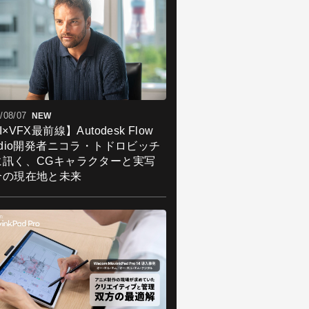
/08/07
NEW
I×VFX最前線】Autodesk Flow
udio開発者ニコラ・トドロビッチ
に訊く、CGキャラクターと実写
合の現在地と未来