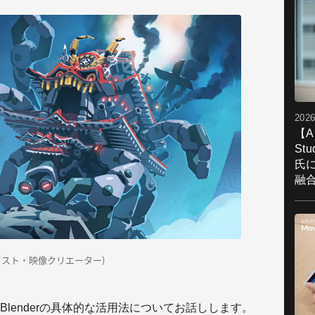
2026
【A
St
氏
融
スト・映像クリエーター)
lenderの具体的な活用法についてお話しします。