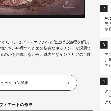
Au
光
制作
Tr
作
アイデアからコンセプトスケッチへと仕上げる過程を解説
物たちが料理するための快適なキッチン」が課題で
るのかを想像しながら、魅力的なインテリアの可能
ア
、
ア
デ
セッション詳細
ア
、
ア
ンセプトアートの作成
出