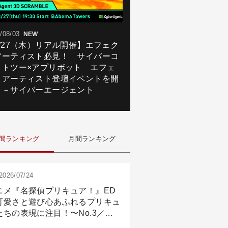
/08/03
NEW
8/27（木）リアル開催】エフェク
アーティスト必見！ サイバーコ
クトツー×アプリボット エフェ
トアーティスト登壇イベントを開
！－サイバーエージェント
間ランキング
月間ランキング
2026/07/24
ニメ『名探偵プリキュア！』ED
可愛さと遊び心あふれるプリキュ
たちの表現に注目！〜No.3／ア
メーション付け篇