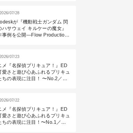
2026/07/28
todeskが『機動戦士ガンダム 閃
のハサウェイ キルケーの魔女』
事例を公開―Flow Production
ackingと3ds Maxが支えたCG制
現場
2026/07/23
ニメ『名探偵プリキュア！』ED
可愛さと遊び心あふれるプリキュ
たちの表現に注目！ 〜No.2／モ
リング＆リギング篇
2026/07/22
ニメ『名探偵プリキュア！』ED
可愛さと遊び心あふれるプリキュ
たちの表現に注目！〜No.1／演
篇