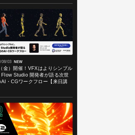
/08/03
NEW
7（金）開催！VFXはよりシンプル
Flow Studio 開発者が語る次世
のAI・CGワークフロー【来日講
】