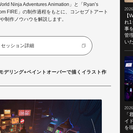
 Ninja Adventures Animation」と「Ryan’s
2026
t City From FIRE」の制作過程をもとに、コンセプトアート
【W
や制作ノウハウを解説します。
れ
事
管
い
セッション詳細
モデリング+ペイントオーバーで描くイラスト作
2026
「
イ
を現