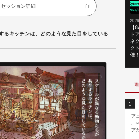
セッション詳細
2026
【
するキッチンは、どのような見た目をしている
ト
ネ
ク
催
週
ア
、
ア
ニ