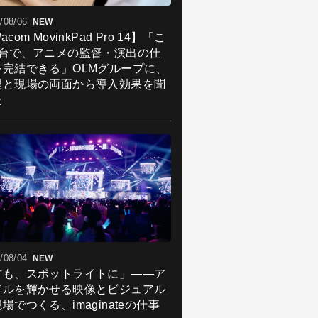
/08/06
NEW
acom MovinkPad Pro 14】「こ
1台で、アニメの監督・演出の仕
を完結できる」OLMグループに、
理と現場の両面から導入効果を聞
た
/08/04
NEW
君も、スポットライトに」――ア
ドルを輝かせる映像とビジュアル
場でつくる、imaginateの仕事