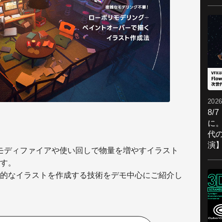
2026
8/
に。
代
演
ルをモディファイアや使い回しで物量を増やすイラスト
す。
的なイラストを作成する技術をデモ中心にご紹介し