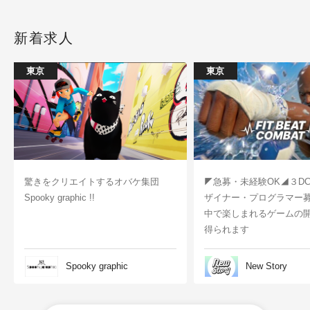
新着求人
東京
東京
驚きをクリエイトするオバケ集団
◤急募・未経験OK◢３D
Spooky graphic !!
ザイナー・プログラマー
中で楽しまれるゲームの
得られます
Spooky graphic
New Story