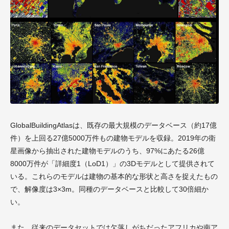
GlobalBuildingAtlasは、既存の最大規模のデータベース（約17億
件）を上回る27億5000万件もの建物モデルを収録。2019年の衛
星画像から抽出された建物モデルのうち、97%にあたる26億
8000万件が「詳細度1（LoD1）」の3Dモデルとして提供されて
いる。これらのモデルは建物の基本的な形状と高さを捉えたもの
で、解像度は3×3m。同種のデータベースと比較して30倍細か
い。
また、従来のデータセットでは欠落しがちだったアフリカや南ア