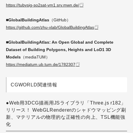
https://tubvsig-so2sat-vm1.srv.mwn.de/
■GlobalBuildingAtlas
（GitHub）
https://github.com/zhu-xlab/GlobalBuildingAtlas
■GlobalBuildingAtlas: An Open Global and Complete
Dataset of Building Polygons, Heights and LoD1 3D
Models
（mediaTUM）
https://mediatum.ub.tum.de/1782307
CGWORLD関連情報
●Web用3DCG描画用JSライブラリ「Three.js r182」
リリース！ WebGLRendererのシャドウマッピング刷
新、マテリアルの物理的な正確性の向上、TSL機能強
化