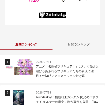
週間ランキング
月間ランキング
2026/07/24
アニメ『名探偵プリキュア！』ED 、可愛さと
遊び心あふれるプリキュアたちの表現に注
目！〜No.3／アニメーション付け篇
2026/07/28
Autodeskが『機動戦士ガンダム 閃光のハサウ
ェイ キルケーの魔女』制作事例を公開―Flow