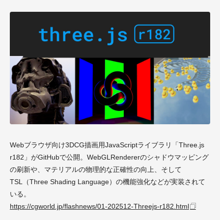
Webブラウザ向け3DCG描画用JavaScriptライブラリ「Three.js
r182」がGitHubで公開。WebGLRendererのシャドウマッピング
の刷新や、マテリアルの物理的な正確性の向上、そして
TSL（Three Shading Language）の機能強化などが実装されて
いる。
https://cgworld.jp/flashnews/01-202512-Threejs-r182.html