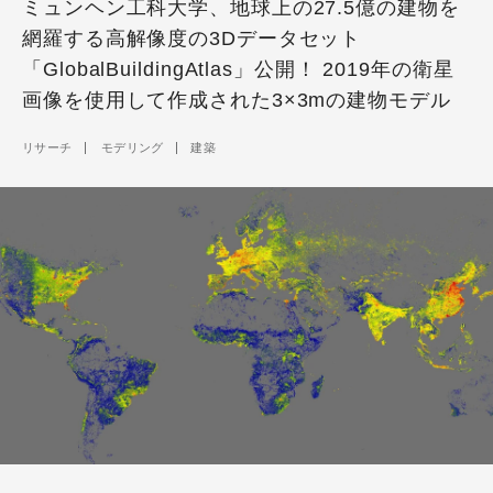
ミュンヘン工科大学、地球上の27.5億の建物を
網羅する高解像度の3Dデータセット
「GlobalBuildingAtlas」公開！ 2019年の衛星
画像を使用して作成された3×3mの建物モデル
リサーチ
モデリング
建築