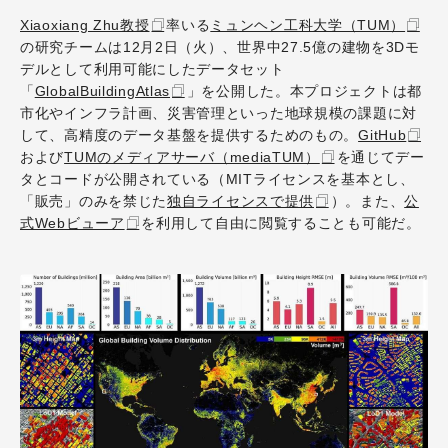
Xiaoxiang Zhu教授
率いる
ミュンヘン工科大学（TUM）
の研究チームは12月2日（火）、世界中27.5億の建物を3Dモ
デルとして利用可能にしたデータセット
「
GlobalBuildingAtlas
」を公開した。本プロジェクトは都
市化やインフラ計画、災害管理といった地球規模の課題に対
して、高精度のデータ基盤を提供するためのもの。
GitHub
および
TUMのメディアサーバ（mediaTUM）
を通じてデー
タとコードが公開されている（MITライセンスを基本とし、
「販売」のみを禁じた
独自ライセンスで提供
）。また、
公
式Webビューア
を利用して自由に閲覧することも可能だ。