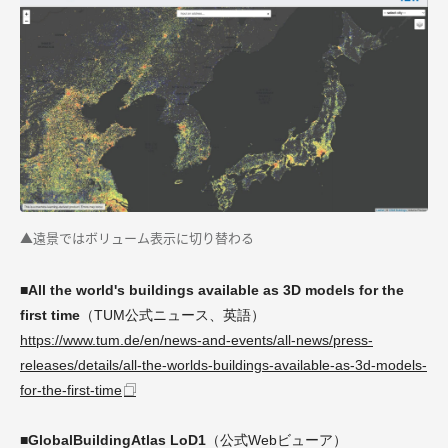
▲遠景ではボリューム表示に切り替わる
■All the world's buildings available as 3D models for the
first time
（TUM公式ニュース、英語）
https://www.tum.de/en/news-and-events/all-news/press-
releases/details/all-the-worlds-buildings-available-as-3d-models-
for-the-first-time
■GlobalBuildingAtlas LoD1
（公式Webビューア）