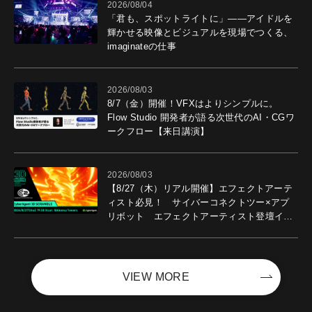
2026/08/04
「君も、スポットライトに」――アイドルを
輝かせる映像とビジュアルを現場でつくる、
imaginateの仕事
2026/08/03
8/7（金）開催！VFXはよりシンプルに。
Flow Studio 開発者が語る次世代のAI・CGワ
ークフロー【来日講演】
2026/08/03
【8/27（木）リアル開催】エフェクトアーテ
ィスト必見！ サイバーコネクトツー×アプ
リボット エフェクトアーティスト登壇イベ
ントを開催！－サイバーエージェント
VIEW MORE