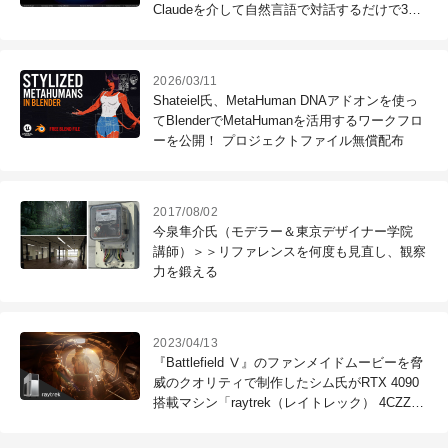
Claudeを介して自然言語で対話するだけで3D
シーンを構築
2026/03/11
Shateiel氏、MetaHuman DNAアドオンを使っ
てBlenderでMetaHumanを活用するワークフロ
ーを公開！ プロジェクトファイル無償配布
2017/08/02
今泉隼介氏（モデラー＆東京デザイナー学院
講師）＞＞リファレンスを何度も見直し、観察
力を鍛える
2023/04/13
『Battlefield Ⅴ』のファンメイドムービーを脅
威のクオリティで制作したシム氏がRTX 4090
搭載マシン「raytrek（レイトレック） 4CZZ」
を検証。（Blender編）