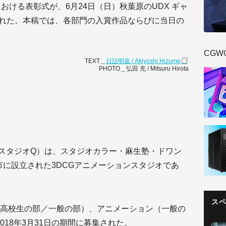
」の東京における表彰式が、6月24日（日）秋葉原のUDX ギャ
催された。本稿では、各部門の入賞作品ならびに当日の
CGW
TEXT＿
日詰明嘉 / Akiyoshi Hizume
PHOTO＿弘田 充 / Mitsuru Hirota
スタジオQ）は、スタジオカラー・麻生塾・ドワン
岡市に設立された3DCGアニメーションスタジオであ
ス
高校生の部／一般の部）、アニメーション（一般の
 2018年3月31日の期間に募集された。