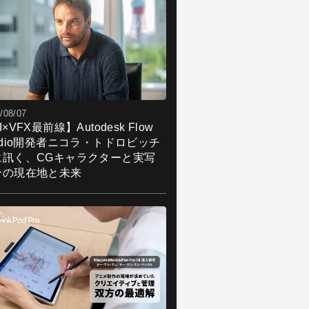
/08/07
I×VFX最前線】Autodesk Flow
udio開発者ニコラ・トドロビッチ
に訊く、CGキャラクターと実写
合の現在地と未来