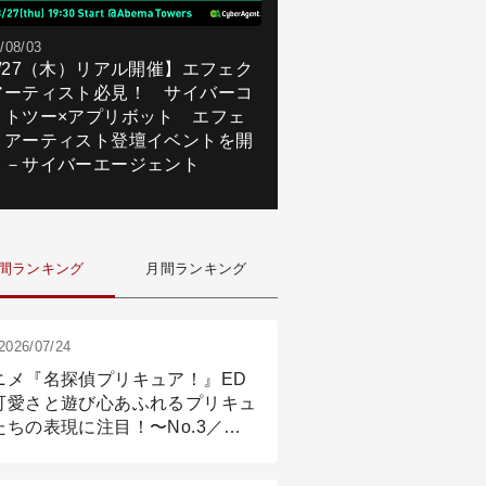
/08/03
8/27（木）リアル開催】エフェク
アーティスト必見！ サイバーコ
クトツー×アプリボット エフェ
トアーティスト登壇イベントを開
！－サイバーエージェント
間ランキング
月間ランキング
2026/07/24
ニメ『名探偵プリキュア！』ED
可愛さと遊び心あふれるプリキュ
たちの表現に注目！〜No.3／ア
メーション付け篇