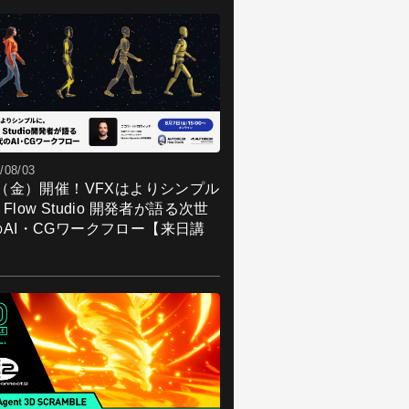
/08/03
7（金）開催！VFXはよりシンプル
Flow Studio 開発者が語る次世
のAI・CGワークフロー【来日講
】