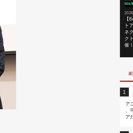
2026
【
ト
ネ
ク
催
週
ア
、
ア
ニ