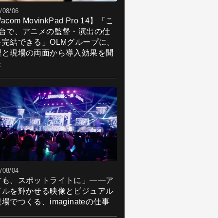
/08/06
acom MovinkPad Pro 14】「こ
1台で、アニメの監督・演出の仕
を完結できる」OLMグループに、
理と現場の両面から導入効果を聞
た
/08/04
君も、スポットライトに」――ア
ドルを輝かせる映像とビジュアル
場でつくる、imaginateの仕事