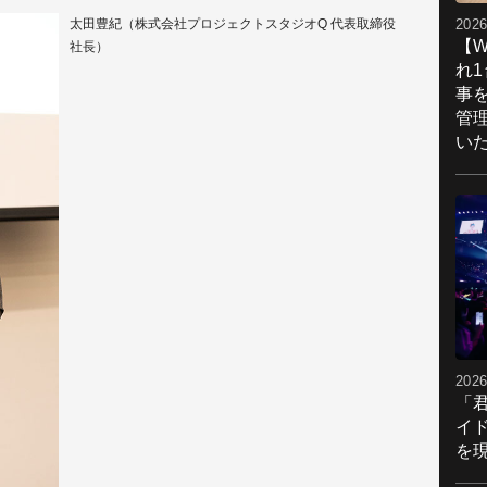
2026
太田豊紀（株式会社プロジェクトスタジオQ 代表取締役
【W
社長）
れ
事
管
い
2026
「
イ
を現