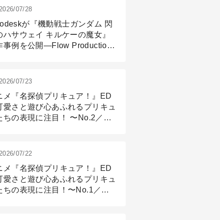
2026/07/28
todeskが『機動戦士ガンダム 閃
のハサウェイ キルケーの魔女』
事例を公開―Flow Production
ackingと3ds Maxが支えたCG制
現場
2026/07/23
ニメ『名探偵プリキュア！』ED
可愛さと遊び心あふれるプリキュ
たちの表現に注目！ 〜No.2／モ
リング＆リギング篇
2026/07/22
ニメ『名探偵プリキュア！』ED
可愛さと遊び心あふれるプリキュ
たちの表現に注目！〜No.1／演
篇