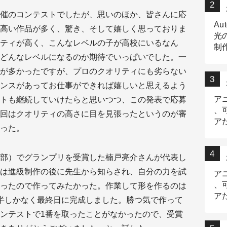
催のコンテストでしたが、思いのほか、皆さんに応
Au
高い作品が多く、驚き、そして嬉しく思っておりま
光
ティが高く、こんなレベルの子が高校にいるなん
制作
どんなレベルになるのか期待でいっぱいでした。一
Tr
作
が多かったですが、プロのクオリティにも劣らない
ンスがあってお仕事ができれば嬉しいと思えるよう
ア
トも継続していけたらと思いつつ、この発表で応募
、
回はクオリティの高さに目を見張ったというのが審
ア
った。
デ
部）でグランプリを受賞した楠戸亮介さんが代表し
は進級制作の後に先生から知らされ、自分の力を試
ア
、
ったので作ってみたかった。作業して形を作るのは
ア
半しかなく最終日に完成しました。勝つ気で作って
出
ンテストで1番を取ったことがなかったので、受賞