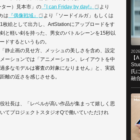
ーター）見本市」の
『I can Friday by day!』
より
カは
『偶像戦域』
より「ソードイルガ」もしくは
絵として出力し、ArtStationにアップロードをす
剣と軽い剣を持った、男女のバトルシーンを15秒以
プロードするというもの。
「静止画の見せ方、メッシュの美しさを含め、設定
2026
【A
メーションでは「アニメーション、レイアウトを中
St
過多なモデルは審査の対象になりません」と、実践
氏
距離の近さを感じさせる。
融
役社長は、「レベルが高い作品が集まって嬉しく思
いてプロジェクトスタジオQで働いていただけれ