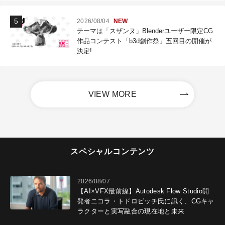
2026/08/04
NEW
テーマは「スザンヌ」Blenderユーザー限定CG
作品コンテスト「b3d創作祭」五回目の開催が
決定!
VIEW MORE
スペシャルコンテンツ
2026/08/07
【AI×VFX最前線】Autodesk Flow Studio開
発者ニコラ・トドロビッチ氏に訊く、CGキャ
ラクターと実写融合の現在地と未来