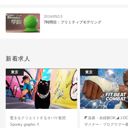
夏レポート
2024/05/13
7時間目：プリミティブモデリング
新着求人
東京
東京
驚きをクリエイトするオバケ集団
◤急募・未経験OK◢３D
Spooky graphic !!
ザイナー・プログラマー