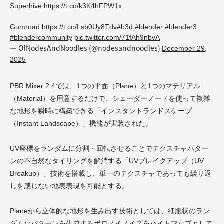
Superhive:
https://t.co/k3K4hFPW1x
Gumroad:
https://t.co/Lsb0Uy8Tdv
#b3d
#blender
#blender3
#blendercommunity
pic.twitter.com/71fAh9nbvA
— OfNodesAndNoodles (@nodesandnoodles)
December 29,
2025
PBR Mixer 2.4では、1つの平面（Plane）と1つのマテリアル
（Material）を用意するだけで、シェーダーノードを使って複雑
な地形を瞬時に構築できる「インスタントランドスケープ
（Instant Landscape）」機能が実装された。
UV座標をランダムに分割・回転させることでテクスチャパター
ンの不自然なタイリングを解消する「UVブレイクアップ（UV
Breakup）」技術を搭載し、単一のテクスチャであっても繰り返
しを感じない地表表現を可能とする。
Planeから立体的な地形を生み出す技術としては、細胞状のラン
ダムなパターンを生成するボロノイノイズをハイトマップとして