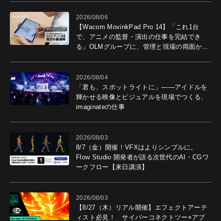
2026/08/06
【Wacom MovinkPad Pro 14】「これ1台
で、アニメの監督・演出の仕事を完結でき
る」OLMグループに、管理と現場の両面から
導入効果を聞いた
2026/08/04
「君も、スポットライトに」――アイドルを
輝かせる映像とビジュアルを現場でつくる、
imaginateの仕事
2026/08/03
8/7（金）開催！VFXはよりシンプルに。
Flow Studio 開発者が語る次世代のAI・CGワ
ークフロー【来日講演】
2026/08/03
【8/27（木）リアル開催】エフェクトアーテ
ィスト必見！ サイバーコネクトツー×アプ