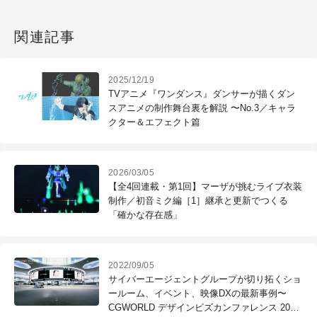
関連記事
2025/12/19
TVアニメ『ワンダンス』ダンサーが描くダン
スアニメの制作舞台裏を解説 〜No.3／キャラ
クター＆エフェクト篇
2026/03/05
【全4回連載・第1回】マーザが挑むライブ衣装
制作／初音ミク編［1］継承と更新でつくる
「確かな存在感」
2022/09/05
サイバーエージェントグループが切り拓くショ
ールーム、イベント、映像DXの最新事例〜
CGWORLD デザインビズカンファレンス 2022