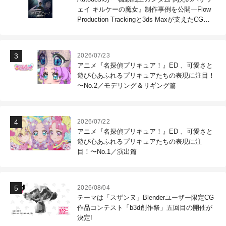
ェイ キルケーの魔女』制作事例を公開―Flow
Production Trackingと3ds Maxが支えたCG制
作現場
2026/07/23
アニメ『名探偵プリキュア！』ED 、可愛さと
遊び心あふれるプリキュアたちの表現に注目！
〜No.2／モデリング＆リギング篇
2026/07/22
アニメ『名探偵プリキュア！』ED 、可愛さと
遊び心あふれるプリキュアたちの表現に注
目！〜No.1／演出篇
2026/08/04
テーマは「スザンヌ」Blenderユーザー限定CG
作品コンテスト「b3d創作祭」五回目の開催が
決定!