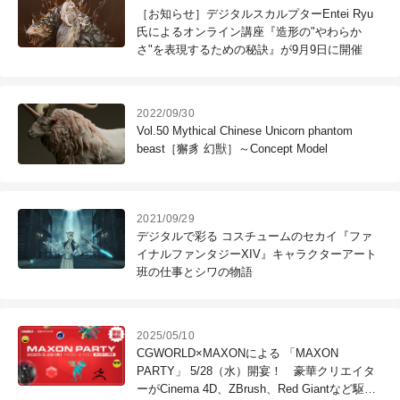
［お知らせ］デジタルスカルプターEntei Ryu
氏によるオンライン講座『造形の"やわらか
さ"を表現するための秘訣』が9月9日に開催
2022/09/30
Vol.50 Mythical Chinese Unicorn phantom
beast［獬豸 幻獣］～Concept Model
2021/09/29
デジタルで彩る コスチュームのセカイ『ファ
イナルファンタジーXIV』キャラクターアート
班の仕事とシワの物語
2025/05/10
CGWORLD×MAXONによる 「MAXON
PARTY」 5/28（水）開宴！ 豪華クリエイタ
ーがCinema 4D、ZBrush、Red Giantなど駆使