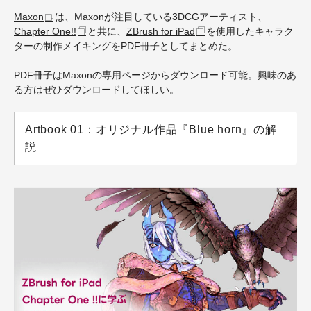
Maxon
は、Maxonが注目している3DCG
アーティスト、
Chapter One!!
と共に、
ZBrush for iPad
を使用したキャラク
ターの制作メイキングをPDF冊子としてまとめた。
P
DF
冊子はMaxonの専用ページからダウンロード可能。興味のあ
る方はぜひダウンロードしてほしい。
Artbook 01：オリジナル作品『Blue horn』の解
説