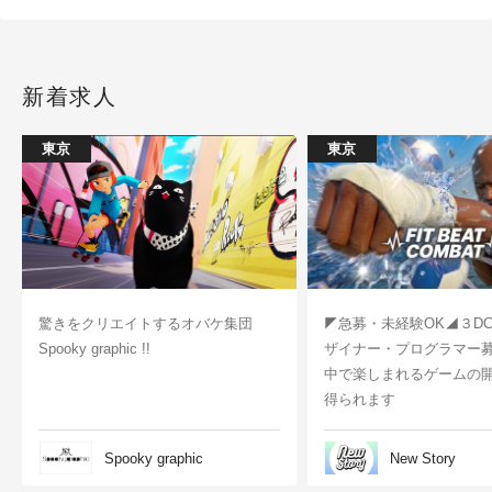
したテクニックを披露
新着求人
東京
東京
驚きをクリエイトするオバケ集団
◤急募・未経験OK◢３D
Spooky graphic !!
ザイナー・プログラマー
中で楽しまれるゲームの
得られます
Spooky graphic
New Story