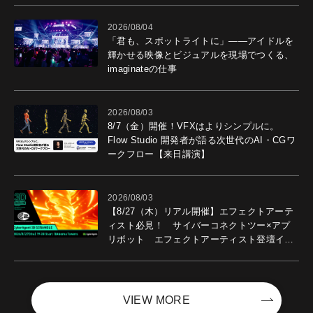
2026/08/04
「君も、スポットライトに」――アイドルを
輝かせる映像とビジュアルを現場でつくる、
imaginateの仕事
2026/08/03
8/7（金）開催！VFXはよりシンプルに。
Flow Studio 開発者が語る次世代のAI・CGワ
ークフロー【来日講演】
2026/08/03
【8/27（木）リアル開催】エフェクトアーテ
ィスト必見！ サイバーコネクトツー×アプ
リボット エフェクトアーティスト登壇イベ
ントを開催！－サイバーエージェント
VIEW MORE