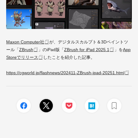
Maxon Computer社
が、デジタルスカルプト＆3Dペイントツ
ール「
ZBrush
」のiPad版「
ZBrush for iPad 2025.1
」を
App
Storeでリリース
したことを紹介した記事。
https://cgworld.jp/flashnews/202411-ZBrush-ipad-20251.html