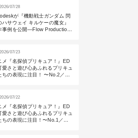
2026/07/28
todeskが『機動戦士ガンダム 閃
のハサウェイ キルケーの魔女』
事例を公開―Flow Production
ackingと3ds Maxが支えたCG制
現場
2026/07/23
ニメ『名探偵プリキュア！』ED
可愛さと遊び心あふれるプリキュ
たちの表現に注目！ 〜No.2／モ
リング＆リギング篇
2026/07/22
ニメ『名探偵プリキュア！』ED
可愛さと遊び心あふれるプリキュ
たちの表現に注目！〜No.1／演
篇