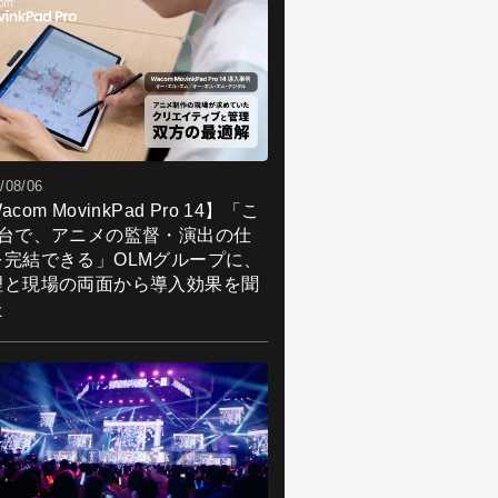
/08/06
acom MovinkPad Pro 14】「こ
1台で、アニメの監督・演出の仕
を完結できる」OLMグループに、
理と現場の両面から導入効果を聞
た