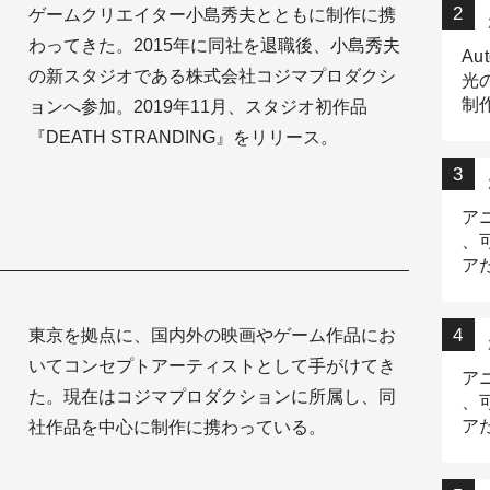
ゲームクリエイター小島秀夫とともに制作に携
わってきた。2015年に同社を退職後、小島秀夫
Au
の新スタジオである株式会社コジマプロダクシ
光
制作
ョンへ参加。2019年11月、スタジオ初作品
Tr
『DEATH STRANDING』をリリース。
作
ア
、
ア
デ
東京を拠点に、国内外の映画やゲーム作品にお
いてコンセプトアーティストとして手がけてき
ア
た。現在はコジマプロダクションに所属し、同
、
ア
社作品を中心に制作に携わっている。
出