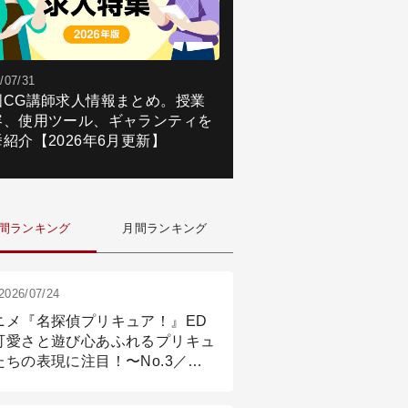
/07/31
国CG講師求人情報まとめ。授業
容、使用ツール、ギャランティを
紹介【2026年6月更新】
間ランキング
月間ランキング
2026/07/24
ニメ『名探偵プリキュア！』ED
可愛さと遊び心あふれるプリキュ
たちの表現に注目！〜No.3／ア
メーション付け篇