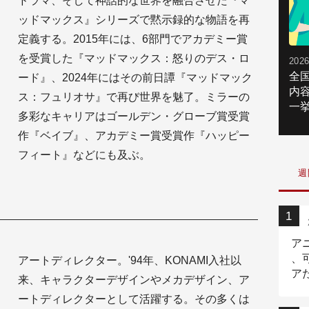
ドラマ、そして神話的な世界を融合させた『マ
ッドマックス』シリーズで黙示録的な物語を再
定義する。2015年には、6部門でアカデミー賞
を受賞した『マッドマックス：怒りのデス・ロ
2026
全
ード』、2024年にはその前日譚『マッドマック
内
ス：フュリオサ』で再び世界を魅了。ミラーの
一挙
多彩なキャリアはゴールデン・グローブ賞受賞
作『ベイブ』、アカデミー賞受賞作『ハッピー
フィート』などにも及ぶ。
週
ア
、
アートディレクター。'94年、KONAMI入社以
ア
来、キャラクターデザインやメカデザイン、ア
ニ
ートディレクターとして活躍する。その多くは