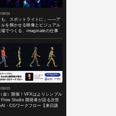
/08/04
君も、スポットライトに」――ア
ドルを輝かせる映像とビジュアル
場でつくる、imaginateの仕事
/08/03
7（金）開催！VFXはよりシンプル
Flow Studio 開発者が語る次世
のAI・CGワークフロー【来日講
】