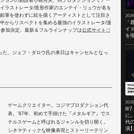
ションの創設者小島秀夫、同プロダクションでアー
イラストレータ/造形作家のエンテイ・リュウが名を
鉛筆を使わずに絵を描くアーティストとして注目さ
2026
「
中からリスペクトを集める最強のイラストレータ/漫
イ
き参加決定。最新＆フルラインナップは
公式サイト
を現
った、ジェフ・ダロウ氏の来日はキャンセルとなっ
2026
ゲームクリエイター。コジマプロダクション代
8/
表。’87年、初めて手掛けた『メタルギア』でス
に。
代
テルスゲームと呼ばれるジャンルを切り開く。
演
シネマティックな映像表現とストーリーテリン