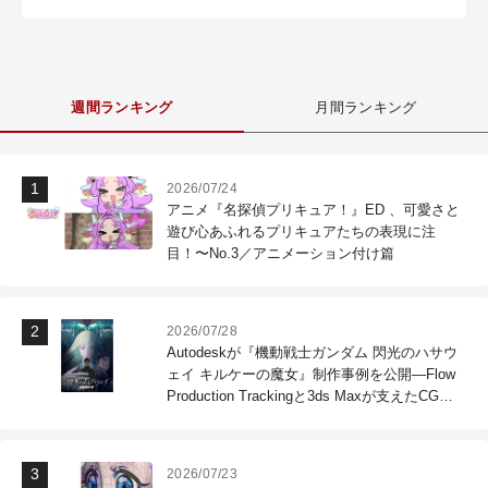
週間ランキング
月間ランキング
2026/07/24
アニメ『名探偵プリキュア！』ED 、可愛さと
遊び心あふれるプリキュアたちの表現に注
目！〜No.3／アニメーション付け篇
2026/07/28
Autodeskが『機動戦士ガンダム 閃光のハサウ
ェイ キルケーの魔女』制作事例を公開―Flow
Production Trackingと3ds Maxが支えたCG制
作現場
2026/07/23