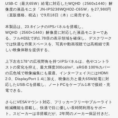
USB-C（最大65W）給電に対応したWQHD（2560x1440）解
像度の液晶モニタ「JN-IPS238WQHD2-C65W」を27,980円
（直販価格、税込）で9月18日（木）に発売する。
本製品は、23.8インチのIPSパネルを搭載し、
WQHD（2560×1440）解像度に対応した液晶モニターであ
る。フルHD比で約1.78倍の表示領域を確保し、デスクワーク
では快適な作業スペースを、写真や動画視聴では高精細で美
しい映像体験を提供する。
上下左右178°の広視野角を持つIPSパネルは、色やコントラ
ストの変化を抑え、最大輝度300cd/m²、sRGB 100%カバー
の広色域で映像編集にも最適。インターフェイスにはHDMI
2.0、DisplayPort 1.4に加え、映像出力と最大65W給電に対
応したUSB-Cを搭載し、ノートPCをケーブル1本で接続・充
電できる。
さらにVESAマウント対応、フリッカーフリーやブルーライト
軽減機能を搭載し、快適で目に優しい長時間利用をサポー
ト。スピーカーは非搭載だが、2年間のメーカー保証付きだ。