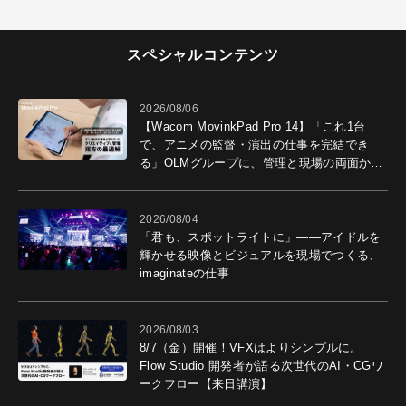
スペシャルコンテンツ
2026/08/06
【Wacom MovinkPad Pro 14】「これ1台
で、アニメの監督・演出の仕事を完結でき
る」OLMグループに、管理と現場の両面から
導入効果を聞いた
2026/08/04
「君も、スポットライトに」――アイドルを
輝かせる映像とビジュアルを現場でつくる、
imaginateの仕事
2026/08/03
8/7（金）開催！VFXはよりシンプルに。
Flow Studio 開発者が語る次世代のAI・CGワ
ークフロー【来日講演】