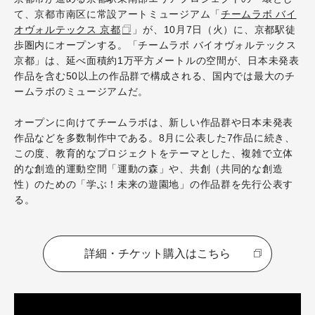
て、京都市南区に常設アートミュージアム「
チームラボ バイ
オヴォルテックス 京都
」が、10月7日（火）に、京都駅徒
歩圏内にオープンする。「チームラボ バイオヴォルテックス
京都」は、延べ面積約1万平方メートルの空間が、日本未発表
作品を含む50以上の作品群で構成される、国内では最大のチ
ームラボのミュージアムだ。
オープンに向けてチームラボは、新しい作品群や日本未発表
作品などを多数制作中である。8月に公表した7作品に続き、
この度、教育的なプロジェクトをテーマとした、複雑で立体
的な創造的運動空間「運動の森」や、共創（共同的な創造
性）のための「学ぶ！未来の遊園地」の作品群を先行公表す
る。
詳細・チケット購入はこちら