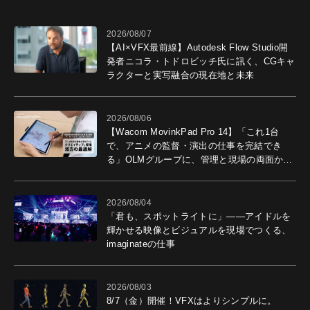
2026/08/07
【AI×VFX最前線】Autodesk Flow Studio開
発者ニコラ・トドロビッチ氏に訊く、CGキャ
ラクターと実写融合の現在地と未来
2026/08/06
【Wacom MovinkPad Pro 14】「これ1台
で、アニメの監督・演出の仕事を完結でき
る」OLMグループに、管理と現場の両面から
導入効果を聞いた
2026/08/04
「君も、スポットライトに」――アイドルを
輝かせる映像とビジュアルを現場でつくる、
imaginateの仕事
2026/08/03
8/7（金）開催！VFXはよりシンプルに。