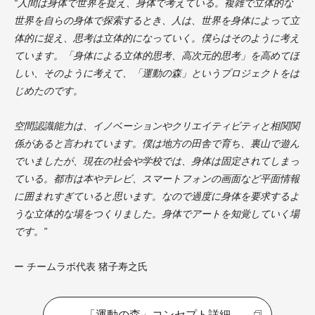
“人間は身体で世界を捉え、身体で考えている。複雑で立体的な
世界を自らの身体で探索するとき、人は、世界を身体によって立
体的に捉え、思考は立体的になっていく。僕らはそのように考え
ています。「身体による立体的思考、高次元的思考」を高めてほ
しい、そのように考えて、「運動の森」というプロジェクトをは
じめたのです。
空間認識能力は、イノベーションやクリエイティビティと相関関
係があると言われています。僕は地方の田舎で育ち、裏山で遊ん
でいましたが、現在の社会や学校では、身体は固定されてしまっ
ている。都市は本やテレビ、スマートフォンの画面など平面情報
に囲まれすぎていると思います。なので過度に身体を要求するよ
うな立体的な場をつくりました。身体でアートを知覚していく場
です。”
ー チームラボ代表 猪子寿之氏
「運動の森」コンセプト詳細