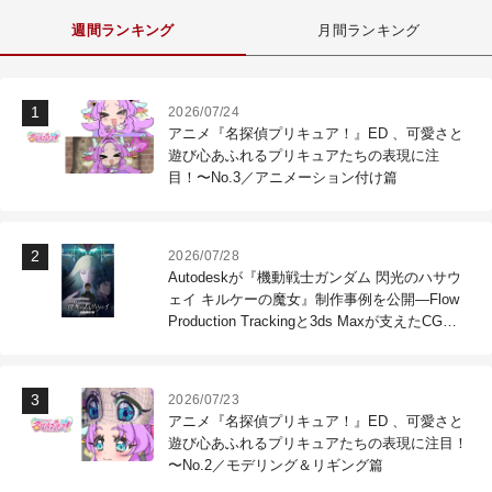
週間ランキング
月間ランキング
2026/07/24
アニメ『名探偵プリキュア！』ED 、可愛さと
遊び心あふれるプリキュアたちの表現に注
目！〜No.3／アニメーション付け篇
2026/07/28
Autodeskが『機動戦士ガンダム 閃光のハサウ
ェイ キルケーの魔女』制作事例を公開―Flow
Production Trackingと3ds Maxが支えたCG制
作現場
2026/07/23
アニメ『名探偵プリキュア！』ED 、可愛さと
遊び心あふれるプリキュアたちの表現に注目！
〜No.2／モデリング＆リギング篇