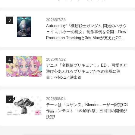
2026/07/28
Autodeskが『機動戦士ガンダム 閃光のハサウ
ェイ キルケーの魔女』制作事例を公開―Flow
Production Trackingと3ds Maxが支えたCG制
作現場
2026/07/22
アニメ『名探偵プリキュア！』ED 、可愛さと
遊び心あふれるプリキュアたちの表現に注
目！〜No.1／演出篇
2026/08/04
テーマは「スザンヌ」Blenderユーザー限定CG
作品コンテスト「b3d創作祭」五回目の開催が
決定!