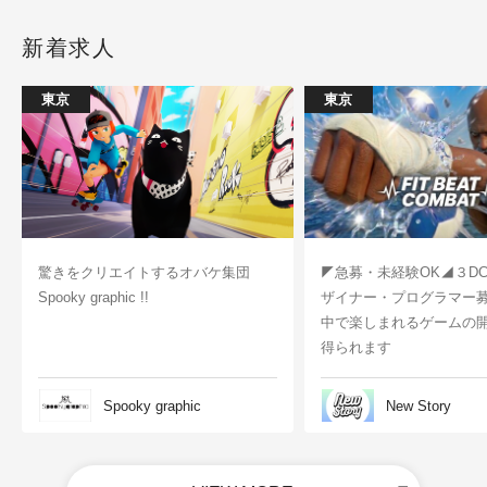
新着求人
東京
東京
驚きをクリエイトするオバケ集団
◤急募・未経験OK◢３D
Spooky graphic !!
ザイナー・プログラマー
中で楽しまれるゲームの
得られます
Spooky graphic
New Story