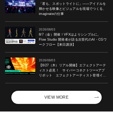
「君も、スポットライトに」――アイドルを
輝かせる映像とビジュアルを現場でつくる、
imaginateの仕事
2026/08/03
8/7（金）開催！VFXはよりシンプルに。
Flow Studio 開発者が語る次世代のAI・CGワ
ークフロー【来日講演】
2026/08/03
【8/27（木）リアル開催】エフェクトアーテ
ィスト必見！ サイバーコネクトツー×アプ
リボット エフェクトアーティスト登壇イベ
ントを開催！－サイバーエージェント
VIEW MORE