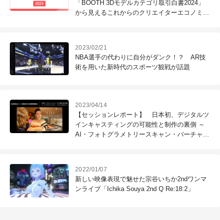
「BOOTH 3Dモデルカテゴリ取引白書2024」
から見えるこれからのクリエイターエコノミー
の展望
2023/02/21
NBA選手の代わりに自分がダンク！？ AR技
術を用いた新時代のスポーツ観戦が話題
2023/04/14
【セッションレポート】 日本初、デジタルツ
インキャスティングの可能性と制作の裏側 ～
AI・フォトグラメトリースキャン・バーチャル
プロダクション・Unreal Engine 5～
2022/01/07
新しい映像表現で魅せた宗谷いちか2ndワンマ
ンライブ「Ichika Souya 2nd Q Re:18:2」