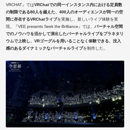
VRCHAT』では
VRChatでの同一インスタンス内における定員数
の制限である80人を越えた、400人のオーディエンスが同一の空
間に存在するVRChatライブ
を実施し、新しいライブ体験を実
現。『VEE presents Seek the Brilliance』では、
バーチャル空間
でのノウハウを活かして演出したバーチャルライブをプラネタリ
ウムで上映し、VRゴーグルを用いることなく体験できる、没入
感のあるダイナミックなバーチャルライブ
を制作した。