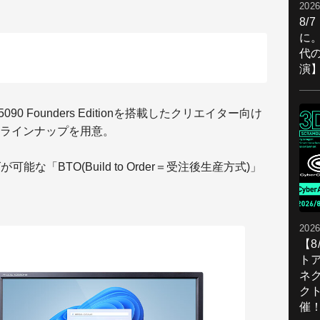
2026
8/
に。
代
演
 5090 Founders Editionを搭載したクリエイター向け
ラインナップを用意。
が可能な「BTO(
Build to Order＝受注後生産方式)」
2026
【
ト
ネ
ク
催