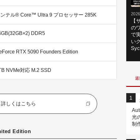
2026
ンテル® Core™ Ultra 9 プロセッサー 285K
【
の
4GB(32GB×2) DDR5
で
いク
Syc
eForce RTX 5090 Founders Edition
TB NVMe対応 M.2 SSD
週
詳しくはこちら
Au
光
制作
Tr
ted Edition
作