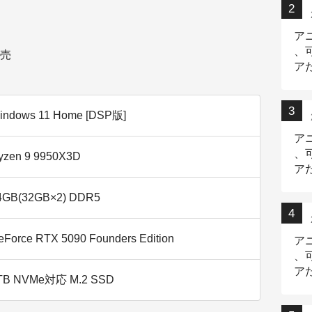
ア
、
売
ア
ニ
indows 11 Home [DSP版]
ア
、
yzen 9 9950X3D
ア
デ
4GB(32GB×2) DDR5
eForce RTX 5090 Founders Edition
ア
、
ア
TB NVMe対応 M.2 SSD
出