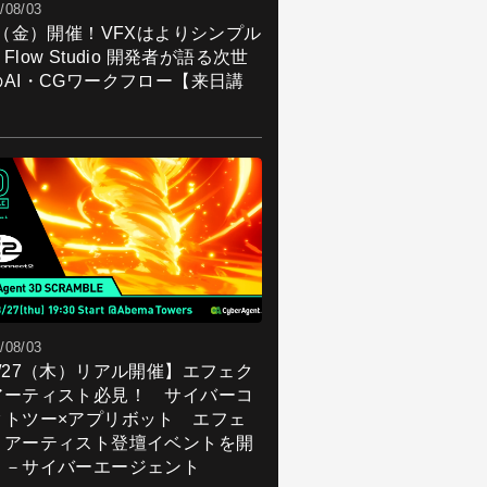
/08/03
7（金）開催！VFXはよりシンプル
Flow Studio 開発者が語る次世
のAI・CGワークフロー【来日講
】
/08/03
8/27（木）リアル開催】エフェク
アーティスト必見！ サイバーコ
クトツー×アプリボット エフェ
トアーティスト登壇イベントを開
！－サイバーエージェント