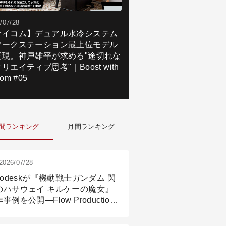
/07/28
サイコム】デュアル水冷システム
ワークステーション最上位モデル
実現。神戸雄平が求める"途切れな
リエイティブ思考"｜Boost with
om #05
間ランキング
月間ランキング
2026/07/28
todeskが『機動戦士ガンダム 閃
のハサウェイ キルケーの魔女』
事例を公開―Flow Production
ackingと3ds Maxが支えたCG制
現場