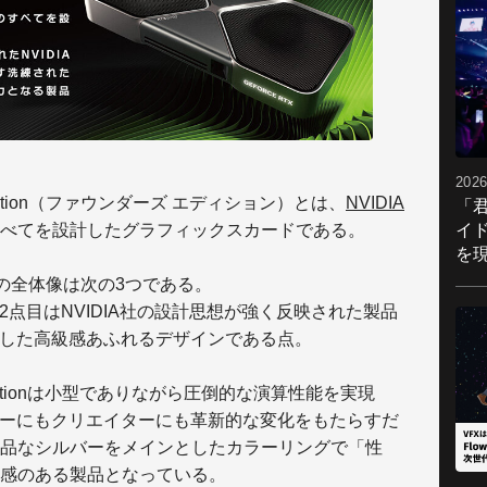
2026
ers Edition（ファウンダーズ エディション）とは、
NVIDIA
「
イ
べてを設計したグラフィックスカードである。
を現
と魅力の全体像は次の3つである。
2点目はNVIDIA社の設計思想が強く反映された製品
注力した高級感あふれるデザインである
点。
ers Editionは小型でありながら圧倒的な演算性能を実現
マーにもクリエイターにも革新的な
変化をもたらすだ
品なシルバーをメインとしたカラーリングで「性
感のある製品となっている。