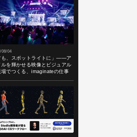
/08/04
君も、スポットライトに」――ア
ドルを輝かせる映像とビジュアル
場でつくる、imaginateの仕事