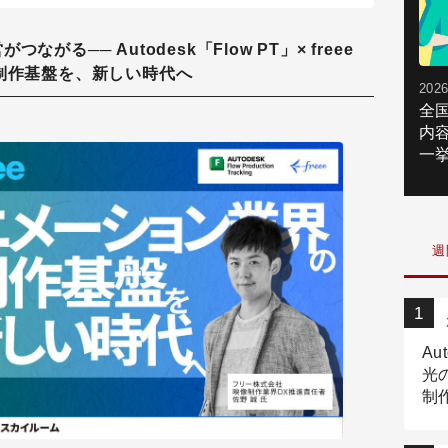
つながる── Autodesk「Flow PT」× freee
の制作基盤を、新しい時代へ
2026
全
内
一挙
週
Au
光
制作
Tr
作