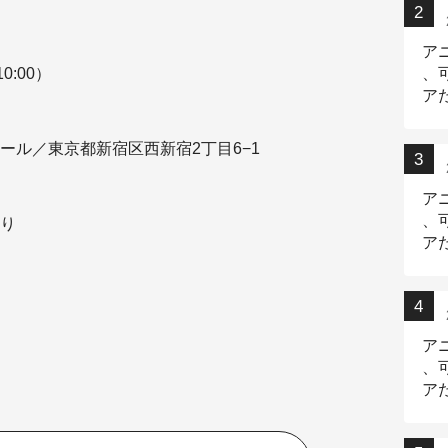
ア
0:00）
、
ア
ニ
ール／東京都新宿区西新宿2丁目6−1
ア
、
り
ア
デ
ア
、
ア
出