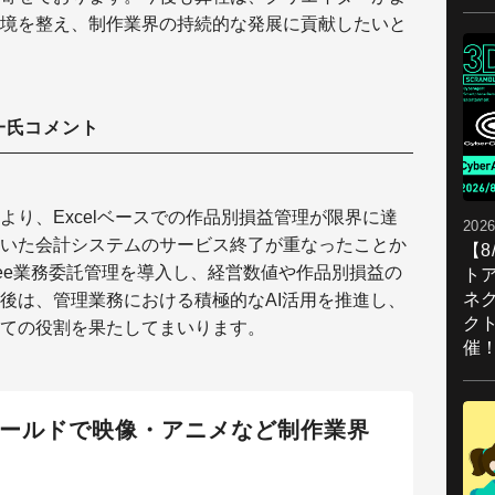
境を整え、制作業界の持続的な発展に貢献したいと
一氏コメント
り、Excelベースでの作品別損益管理が限界に達
2026
いた会計システムのサービス終了が重なったことか
【
、freee業務委託管理を導入し、経営数値や作品別損益の
ト
ネ
後は、管理業務における積極的なAI活用を推進し、
ク
しての役割を果たしてまいります。
催
統合ワールドで映像・アニメなど制作業界