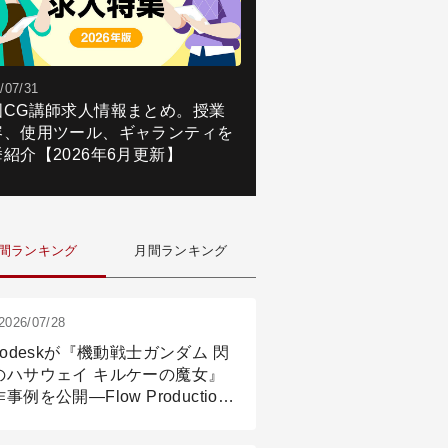
/07/31
国CG講師求人情報まとめ。授業
容、使用ツール、ギャランティを
紹介【2026年6月更新】
間ランキング
月間ランキング
2026/07/28
todeskが『機動戦士ガンダム 閃
のハサウェイ キルケーの魔女』
事例を公開―Flow Production
ackingと3ds Maxが支えたCG制
現場