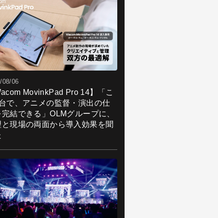
/08/06
acom MovinkPad Pro 14】「こ
1台で、アニメの監督・演出の仕
を完結できる」OLMグループに、
理と現場の両面から導入効果を聞
た