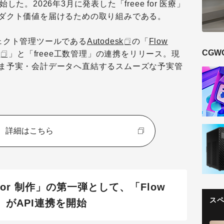
開始した。2026年3月に発表した「freee for 医療」
ダクト価値を届けるための取り組みである。
ェクト管理ツールである
Autodesk
の「
Flow
CGW
）
」と「freee工数管理」の連携をリリース。現
ま予実・会計データへ直結するスムーズな予実管
詳細はこちら
for 制作」の第一弾として、「Flow
ス
理」がAPI連携を開始