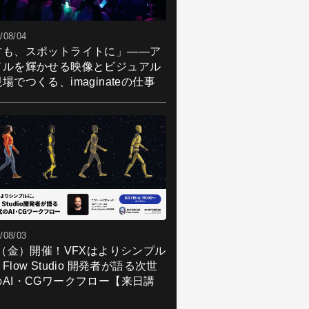
/08/04
君も、スポットライトに」――ア
ドルを輝かせる映像とビジュアル
場でつくる、imaginateの仕事
/08/03
7（金）開催！VFXはよりシンプル
Flow Studio 開発者が語る次世
のAI・CGワークフロー【来日講
】