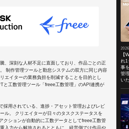
2026
【W
れ
騰、深刻な人材不足に直面しており、作品ごとの正
事
。 制作管理ツールと勤怠システムの双方に同じ内容
管
リエイターの業務負担を削減することを目的とし
い
Tと工数管理ツール「freee工数管理」のAPI連携が
ジオで採用されている、進捗・アセット管理およびレビ
ール。 クリエイターが日々のタスクステータスを
のアクションが自動的に工数データとしてfreee工数管
重入力から解放されるとともに、経営側では作品や