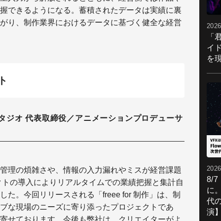
握できるようになる。蓄積されたデータは実績に裏
がり、制作業界におけるデータに基づく健全な経営
2026
「
イ
を現
ト
タジオ 代表取締役／アニメーションプロデューサ
2026
管理の煩雑さや、情報の入力漏れやミスが経営課題
8/
ダクトの導入によりリアルタイムでの業績把握と集計自
に。
。今回リリースされる「freee for 制作」は、制
代
ブな現場のニーズに寄り添ったプロジェクトであ
演
寄せております。今後も弊社は、クリエイターがよ