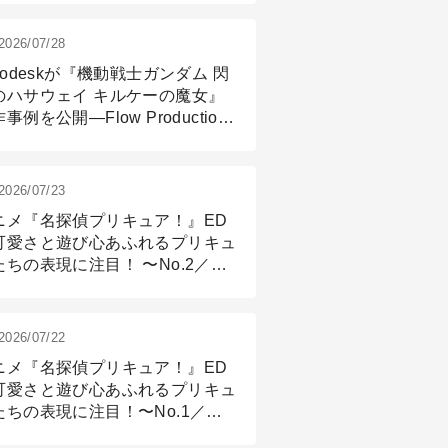
2026/07/28
todeskが『機動戦士ガンダム 閃
のハサウェイ キルケーの魔女』
事例を公開―Flow Production
ackingと3ds Maxが支えたCG制
現場
2026/07/23
ニメ『名探偵プリキュア！』ED
可愛さと遊び心あふれるプリキュ
たちの表現に注目！ 〜No.2／モ
リング＆リギング篇
2026/07/22
ニメ『名探偵プリキュア！』ED
可愛さと遊び心あふれるプリキュ
たちの表現に注目！〜No.1／演
篇