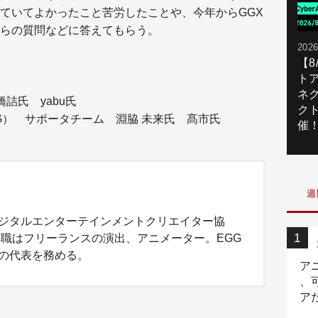
ていてよかったこと苦労したことや、今年からGGX
らの質問などに答えてもらう。
2026
【
ト
ネ
橋詰氏 yabu氏
ク
G） サポータチーム 淵脇 未来氏 髙市氏
催
週
ジタルエンターテインメントクリエイター協
本職はフリーランスの演出、アニメーター。EGG
の代表を務める。
ア
、
ア
ニ