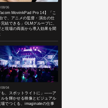
/08/06
acom MovinkPad Pro 14】「こ
1台で、アニメの監督・演出の仕
を完結できる」OLMグループに、
理と現場の両面から導入効果を聞
た
/08/04
君も、スポットライトに」――ア
ドルを輝かせる映像とビジュアル
場でつくる、imaginateの仕事