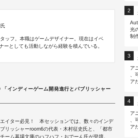
Au
子氏
光
制作
スタッフ。本職はゲームデザイナー。現在はイベ
Tr
ナーとしても活動しながら経験を積んでいる。
作
ア
、
ア
デ
ナー② 「インディーゲーム開発進行とパブリッシャー
ア
、
リエイター必見！
本セッションでは、数々のインデ
ア
ブリッシャーroom6の代表・木村征史氏と、「都市
出
チーム墓場文庫のハフハフ・おでーん氏が登壇。