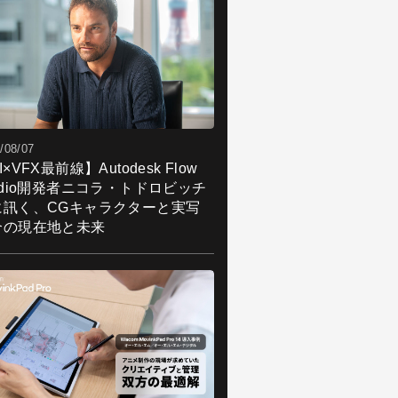
/08/07
I×VFX最前線】Autodesk Flow
udio開発者ニコラ・トドロビッチ
に訊く、CGキャラクターと実写
合の現在地と未来