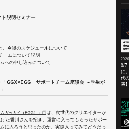
ジェクト説明セミナー
動内容と、今後のスケジュールについて
ータチームについて説明
2026
ムへの申し込みについて
8/
に。
代
ー① 「GGX×EGG サポートチーム座談会 ～学生が
演
 」
は、次世代のクリエイターが
ムガッカイ（EGG）」
上げた香川さんを招き、運営に入ってもらったサポー
ムに入ろうと思ったのか、実際入ってみてどうだっ