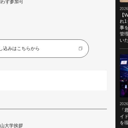
問わず参加可
2026
【W
れ
事
管
い
し込みはこちらから
2026
「
イ
を現
山大学挨拶