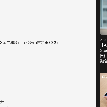
2026
クエア和歌山（和歌山市黒田39-2）
【A
St
氏
融
方