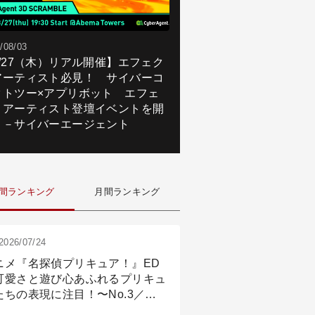
/08/03
8/27（木）リアル開催】エフェク
アーティスト必見！ サイバーコ
クトツー×アプリボット エフェ
トアーティスト登壇イベントを開
！－サイバーエージェント
間ランキング
月間ランキング
2026/07/24
ニメ『名探偵プリキュア！』ED
可愛さと遊び心あふれるプリキュ
たちの表現に注目！〜No.3／ア
メーション付け篇