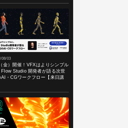
/08/03
7（金）開催！VFXはよりシンプル
Flow Studio 開発者が語る次世
のAI・CGワークフロー【来日講
】