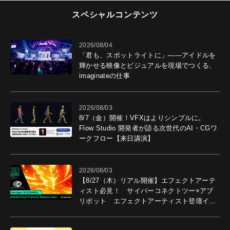
スペシャルコンテンツ
2026/08/04
「君も、スポットライトに」――アイドルを
輝かせる映像とビジュアルを現場でつくる、
imaginateの仕事
2026/08/03
8/7（金）開催！VFXはよりシンプルに。
Flow Studio 開発者が語る次世代のAI・CGワ
ークフロー【来日講演】
2026/08/03
【8/27（木）リアル開催】エフェクトアーテ
ィスト必見！ サイバーコネクトツー×アプ
リボット エフェクトアーティスト登壇イベ
ントを開催！－サイバーエージェント