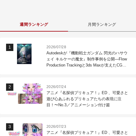
週間ランキング
月間ランキング
2026/07/28
Autodeskが『機動戦士ガンダム 閃光のハサウ
ェイ キルケーの魔女』制作事例を公開―Flow
Production Trackingと3ds Maxが支えたCG制
作現場
2026/07/24
アニメ『名探偵プリキュア！』ED 、可愛さと
遊び心あふれるプリキュアたちの表現に注
目！〜No.3／アニメーション付け篇
2026/07/23
アニメ『名探偵プリキュア！』ED 、可愛さと