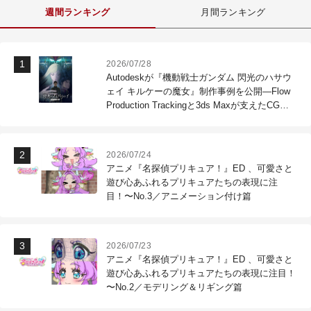
週間ランキング
月間ランキング
2026/07/28
Autodeskが『機動戦士ガンダム 閃光のハサウ
ェイ キルケーの魔女』制作事例を公開―Flow
Production Trackingと3ds Maxが支えたCG制
作現場
2026/07/24
アニメ『名探偵プリキュア！』ED 、可愛さと
遊び心あふれるプリキュアたちの表現に注
目！〜No.3／アニメーション付け篇
2026/07/23
アニメ『名探偵プリキュア！』ED 、可愛さと
遊び心あふれるプリキュアたちの表現に注目！
〜No.2／モデリング＆リギング篇