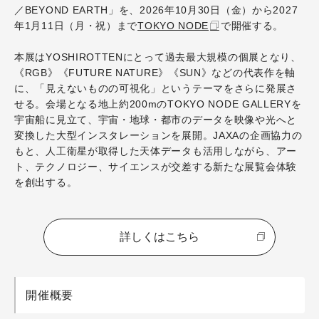
／BEYOND EARTH」を、2026年10月30日（金）から2027
年1月11日（月・祝）まで
TOKYO NODE
で開催する。
本展はYOSHIROTTENにとって過去最大規模の個展となり、
《RGB》《FUTURE NATURE》《SUN》などの代表作を軸
に、「見えないものの可視化」というテーマをさらに発展さ
せる。会場となる地上約200mのTOKYO NODE GALLERYを
宇宙船に見立て、宇宙・地球・都市のデータを映像や光へと
変換した大型インスタレーションを展開。JAXAの企画協力の
もと、人工衛星が取得した天体データも活用しながら、アー
ト、テクノロジー、サイエンスが交差する新たな展覧会体験
を創出する。
詳しくはこちら
開催概要