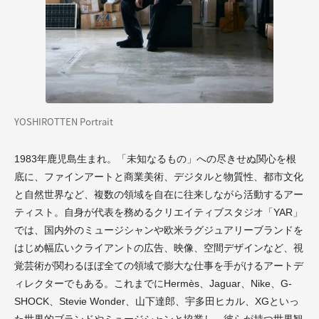
YOSHIROTTEN Portrait
1983年鹿児島生まれ。「未知なるもの」への尽きせぬ関心を根
底に、ファインアートと商業美術、デジタルと物質性、都市文化
と自然世界など、複数の領域を自在に往来しながら活動するアー
ティスト。自身が代表を務めるクリエイティブスタジオ「YAR」
では、国内外のミュージシャンや欧米ラグジュアリーブランドを
はじめ幅広いクライアントの広告、映像、空間デザインなど、視
覚芸術が関わるほぼ全ての領域で膨大な仕事を手がけるアートデ
ィレクターでもある。これまでにHermès、Jaguar、Nike、G-
SHOCK、Stevie Wonder、山下達郎、宇多田ヒカル、XGといっ