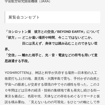
宇宙航空研究開発機構（JAXA）
展覧会コンセプト
「ヨシロットン展 彼方との交信／BEYOND EARTH」について
「彼方」― どこか遠い場所や時間、今ここではないどこか。
目には見えず、身体では踏み込むことのできない世
界。
「交信」― 離れた相手と、光・音・電波などの符号を用いて意
思疎通する手段。
YOSHIROTTENは、神話と科学が共存する場所—日本初の人工
衛星打ち上げの地、鹿児島・大隅半島で育ち、手付かずの自然と
宇宙への眼差しが交差する環境の中でその感性を培った。この２
０年間ほどは日本の経済・技術の集積地で夜も発光し続ける街—
東京を拠点に、色彩や光、天体などの存在をめぐるリサーチと仮
説を積み重ね、「見えないものの可視化」をひとつの軸として作