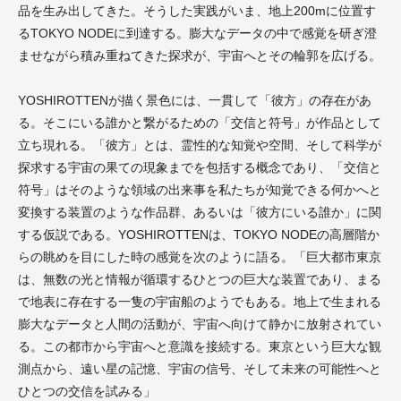
品を生み出してきた。そうした実践がいま、地上200mに位置す
るTOKYO NODEに到達する。膨大なデータの中で感覚を研ぎ澄
ませながら積み重ねてきた探求が、宇宙へとその輪郭を広げる。
YOSHIROTTENが描く景色には、一貫して「彼方」の存在があ
る。そこにいる誰かと繋がるための「交信と符号」が作品として
立ち現れる。「彼方」とは、霊性的な知覚や空間、そして科学が
探求する宇宙の果ての現象までを包括する概念であり、「交信と
符号」はそのような領域の出来事を私たちが知覚できる何かへと
変換する装置のような作品群、あるいは「彼方にいる誰か」に関
する仮説である。YOSHIROTTENは、TOKYO NODEの高層階か
らの眺めを目にした時の感覚を次のように語る。「巨大都市東京
は、無数の光と情報が循環するひとつの巨大な装置であり、まる
で地表に存在する一隻の宇宙船のようでもある。地上で生まれる
膨大なデータと人間の活動が、宇宙へ向けて静かに放射されてい
る。この都市から宇宙へと意識を接続する。東京という巨大な観
測点から、遠い星の記憶、宇宙の信号、そして未来の可能性へと
ひとつの交信を試みる」