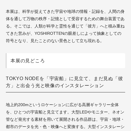
本展は、科学が捉えてきた宇宙や地球の情報・記録を、人間の身
体を通して万物の秩序・記憶として受容するための舞台装置であ
る。そこでは、人類が科学と霊性を通じて「彼方」へと積み重ね
てきた営みが、YOSHIROTTENの眼差しによって抽象としての
符号となり、見たことのない景色として立ち現れる。
本展の見どころ
TOKYO NODEを「宇宙船」に見立て、まだ見ぬ「彼
方」と出会う光と映像のインスタレーション
地上約200mというロケーションに広がる高層ギャラリー全体
を、ひとつの宇宙船と見立てます。大型LEDやモニター、ネオン
管など発光する素材を用いて展開される作品群は、宇宙・地球・
都市のデータを光・色・映像へと変換する。大型インスタレーシ