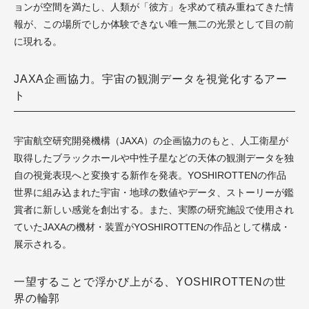
ョンが空間を満たし、人類が「彼方」を求めて積み重ねてきた情
報が、この場所でしか体験できない唯一無二の光景として目の前
に現れる。
JAXA企画協力。宇宙の観測データを視覚化するアー
ト
宇宙航空研究開発機構（JAXA）の企画協力のもと、人工衛星が
取得したブラックホールや中性子星などの天体の観測データを独
自の視覚表現へと変換する新作を発表。YOSHIROTTENの作品
世界に組み込まれた宇宙・地球の数値やデータ、ストーリーが鑑
賞者に新しい感覚を創出する。また、実際の研究施設で使用され
ていたJAXAの機材・装置がYOSHIROTTENの作品として構成・
展示される。
一望することで浮かび上がる、YOSHIROTTENの世
界の輪郭