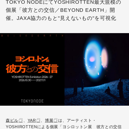
TOKYO NODEにてYOSHIROTTEN最大規模の
個展「彼方との交信／BEYOND EARTH」開
催。JAXA協力のもと"見えないもの"を可視化
森ビル
、
YAR
、
博展
は、アーティスト・
YOSHIROTTENによる個展「ヨシロットン展 彼方との交信