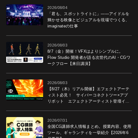
2026/08/04
「君も、スポットライトに」――アイドルを
輝かせる映像とビジュアルを現場でつくる、
imaginateの仕事
2026/08/03
8/7（金）開催！VFXはよりシンプルに。
Flow Studio 開発者が語る次世代のAI・CGワ
ークフロー【来日講演】
2026/08/03
【8/27（木）リアル開催】エフェクトアーテ
ィスト必見！ サイバーコネクトツー×アプ
リボット エフェクトアーティスト登壇イベ
ントを開催！－サイバーエージェント
2026/07/31
全国CG講師求人情報まとめ。授業内容、使用
ツール、ギャランティを一挙紹介【2026年6