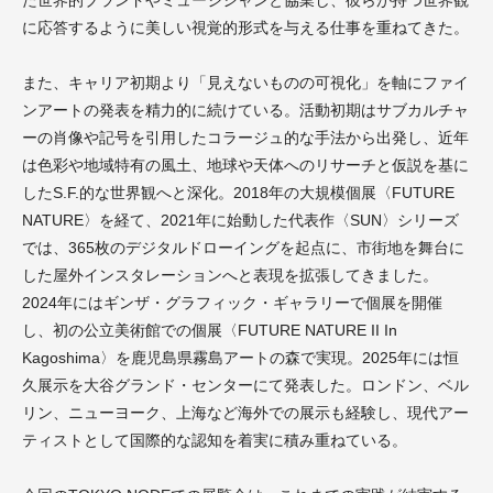
た世界的ブランドやミュージシャンと協業し、彼らが持つ世界観
に応答するように美しい視覚的形式を与える仕事を重ねてきた。
また、キャリア初期より「見えないものの可視化」を軸にファイ
ンアートの発表を精力的に続けている。活動初期はサブカルチャ
ーの肖像や記号を引用したコラージュ的な手法から出発し、近年
は色彩や地域特有の風土、地球や天体へのリサーチと仮説を基に
したS.F.的な世界観へと深化。2018年の大規模個展〈FUTURE
NATURE〉を経て、2021年に始動した代表作〈SUN〉シリーズ
では、365枚のデジタルドローイングを起点に、市街地を舞台に
した屋外インスタレーションへと表現を拡張してきました。
2024年にはギンザ・グラフィック・ギャラリーで個展を開催
し、初の公立美術館での個展〈FUTURE NATURE II In
Kagoshima〉を鹿児島県霧島アートの森で実現。2025年には恒
久展示を大谷グランド・センターにて発表した。ロンドン、ベル
リン、ニューヨーク、上海など海外での展示も経験し、現代アー
ティストとして国際的な認知を着実に積み重ねている。