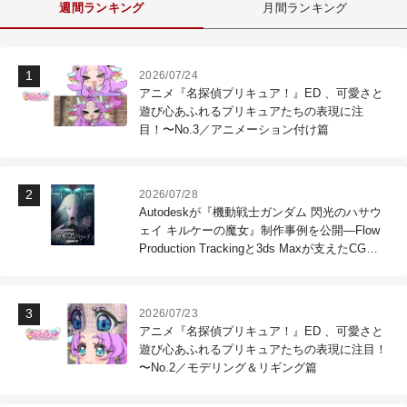
週間ランキング
月間ランキング
2026/07/24
アニメ『名探偵プリキュア！』ED 、可愛さと
遊び心あふれるプリキュアたちの表現に注
目！〜No.3／アニメーション付け篇
2026/07/28
Autodeskが『機動戦士ガンダム 閃光のハサウ
ェイ キルケーの魔女』制作事例を公開―Flow
Production Trackingと3ds Maxが支えたCG制
作現場
2026/07/23
アニメ『名探偵プリキュア！』ED 、可愛さと
遊び心あふれるプリキュアたちの表現に注目！
〜No.2／モデリング＆リギング篇