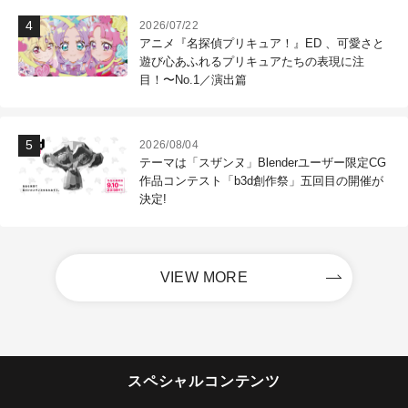
2026/07/22
アニメ『名探偵プリキュア！』ED 、可愛さと
遊び心あふれるプリキュアたちの表現に注
目！〜No.1／演出篇
2026/08/04
テーマは「スザンヌ」Blenderユーザー限定CG
作品コンテスト「b3d創作祭」五回目の開催が
決定!
VIEW MORE
スペシャルコンテンツ