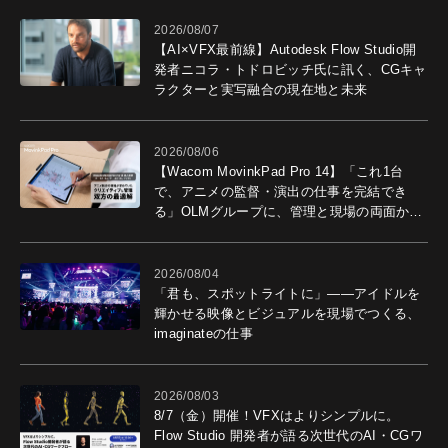
2026/08/07
【AI×VFX最前線】Autodesk Flow Studio開
発者ニコラ・トドロビッチ氏に訊く、CGキャ
ラクターと実写融合の現在地と未来
2026/08/06
【Wacom MovinkPad Pro 14】「これ1台
で、アニメの監督・演出の仕事を完結でき
る」OLMグループに、管理と現場の両面から
導入効果を聞いた
2026/08/04
「君も、スポットライトに」――アイドルを
輝かせる映像とビジュアルを現場でつくる、
imaginateの仕事
2026/08/03
8/7（金）開催！VFXはよりシンプルに。
Flow Studio 開発者が語る次世代のAI・CGワ