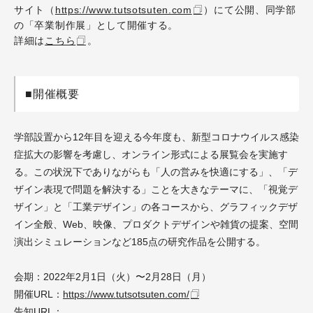
サイト（
https://www.tutsotsuten.com
）にて公開、同学部
の「卒業制作展」として開催する。
詳細は
こちら
。
■開催概要
学部設置から12年目を迎える今年度も、新型コロナウイルス感染
症拡大の影響を考慮し、オンライン形式による展覧会を実施す
る。この状況下でありながらも「人の営みを快適にする」、「デ
ザイン表現で問題を解決する」ことを大きなテーマに、「視覚デ
ザイン」と「工業デザイン」の各コースから、グラフィックデザ
イン全般、Web、映像、プロダクトデザインや雑貨の提案、空間
演出シミュレーションなど185点の研究作品を公開する。
会期：2022年2月1日（火）〜2月28日（月）
開催URL：
https://www.tutsotsuten.com/
告知URL：