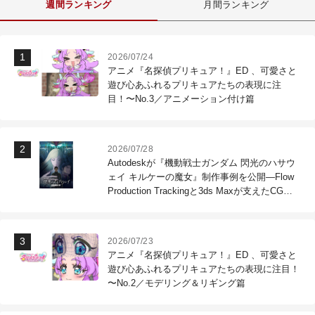
週間ランキング
月間ランキング
2026/07/24
アニメ『名探偵プリキュア！』ED 、可愛さと
遊び心あふれるプリキュアたちの表現に注
目！〜No.3／アニメーション付け篇
2026/07/28
Autodeskが『機動戦士ガンダム 閃光のハサウ
ェイ キルケーの魔女』制作事例を公開―Flow
Production Trackingと3ds Maxが支えたCG制
作現場
2026/07/23
アニメ『名探偵プリキュア！』ED 、可愛さと
遊び心あふれるプリキュアたちの表現に注目！
〜No.2／モデリング＆リギング篇