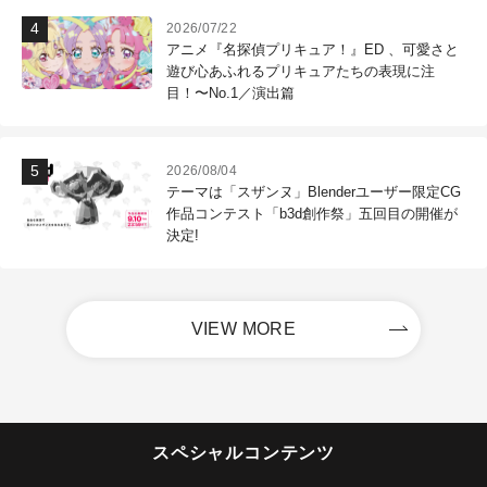
2026/07/22
アニメ『名探偵プリキュア！』ED 、可愛さと
遊び心あふれるプリキュアたちの表現に注
目！〜No.1／演出篇
2026/08/04
テーマは「スザンヌ」Blenderユーザー限定CG
作品コンテスト「b3d創作祭」五回目の開催が
決定!
VIEW MORE
スペシャルコンテンツ