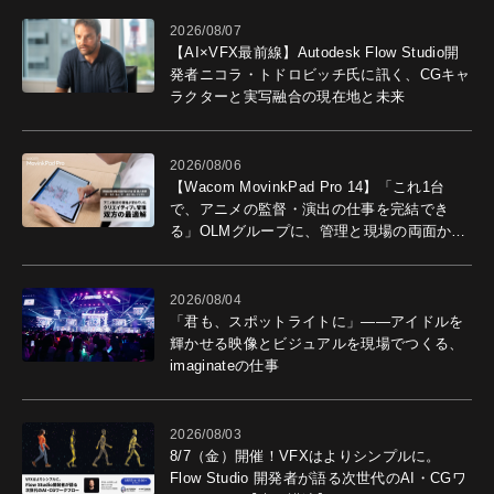
2026/08/07
【AI×VFX最前線】Autodesk Flow Studio開
発者ニコラ・トドロビッチ氏に訊く、CGキャ
ラクターと実写融合の現在地と未来
2026/08/06
【Wacom MovinkPad Pro 14】「これ1台
で、アニメの監督・演出の仕事を完結でき
る」OLMグループに、管理と現場の両面から
導入効果を聞いた
2026/08/04
「君も、スポットライトに」――アイドルを
輝かせる映像とビジュアルを現場でつくる、
imaginateの仕事
2026/08/03
8/7（金）開催！VFXはよりシンプルに。
Flow Studio 開発者が語る次世代のAI・CGワ