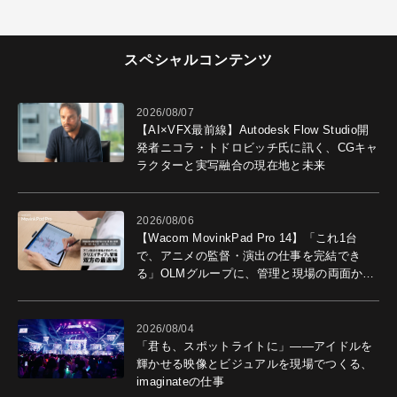
スペシャルコンテンツ
2026/08/07
【AI×VFX最前線】Autodesk Flow Studio開
発者ニコラ・トドロビッチ氏に訊く、CGキャ
ラクターと実写融合の現在地と未来
2026/08/06
【Wacom MovinkPad Pro 14】「これ1台
で、アニメの監督・演出の仕事を完結でき
る」OLMグループに、管理と現場の両面から
導入効果を聞いた
2026/08/04
「君も、スポットライトに」――アイドルを
輝かせる映像とビジュアルを現場でつくる、
imaginateの仕事