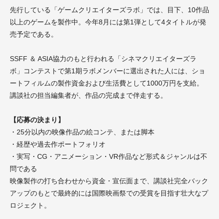
先行している「ゲームクリエイターズラボ」では、目下、10作品
以上のゲームを製作中。今年8月には第1弾として4タイトルが発
売予定である。
SSFF ＆ ASIA協力のもと行われる「シネマクリエイターズラ
ボ」コンテストで第1期ラボメンバーに選出された人には、ショ
ートフィルムの製作資金および生活費として1000万円を支給。
講談社の担当編集者が、作品の完成まで伴走する。
【応募の決まり】
・25分以内の映像作品の絵コンテ、または脚本
・経歴や過去作ポートフォリオ
・実写・CG・アニメーション・VR作品など形式＆ジャンルは不
問である
映像製作の打ち合わせから資金・宣伝面まで、講談社完全バック
アップのもとで最終的には国際映画祭での受賞を目指す壮大なプ
ロジェクト。