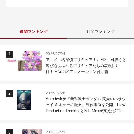
週間ランキング
月間ランキング
2026/07/24
アニメ『名探偵プリキュア！』ED 、可愛さと
遊び心あふれるプリキュアたちの表現に注
目！〜No.3／アニメーション付け篇
2026/07/28
Autodeskが『機動戦士ガンダム 閃光のハサウ
ェイ キルケーの魔女』制作事例を公開―Flow
Production Trackingと3ds Maxが支えたCG制
作現場
2026/07/23