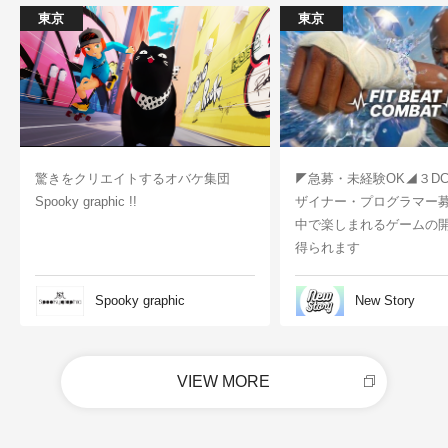
東京
東京
驚きをクリエイトするオバケ集団
◤急募・未経験OK◢３D
Spooky graphic !!
ザイナー・プログラマー
中で楽しまれるゲームの
得られます
Spooky graphic
New Story
VIEW MORE