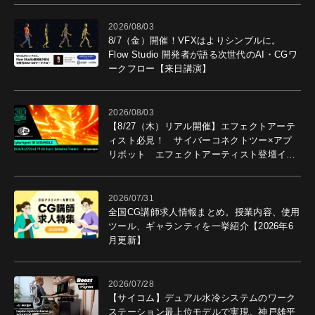
2026/08/03
8/7（金）開催！VFXはよりシンプルに。
Flow Studio 開発者が語る次世代のAI・CGワ
ークフロー【来日講演】
2026/08/03
【8/27（木）リアル開催】エフェクトアーテ
ィスト必見！ サイバーコネクトツー×アプ
リボット エフェクトアーティスト登壇イベ
ントを開催！－サイバーエージェント
2026/07/31
全国CG講師求人情報まとめ。授業内容、使用
ツール、ギャランティを一挙紹介【2026年6
月更新】
2026/07/28
【サイコム】デュアル水冷システムのワーク
ステーション最上位モデルで実現。神戸雄平