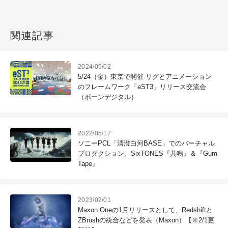
関連記事
2024/05/02
5/24（金）東京で開催 リグとアニメーション
のフレームワーク「eST3」リリース交流会
（ボーンデジタル）
2022/05/17
ソニーPCL「清澄白河BASE」でのバーチャル
プロダクション。SixTONES『共鳴』＆『Gum
Tape』
2023/02/01
Maxon Oneの1月リリースとして、Redshiftと
ZBrushの統合などを発表（Maxon）【※2/1更