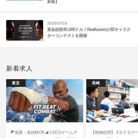
新版】
2024/07/16
賞金総額45,000ドル！Reallusionが3Dキャラク
ターコンテストを開催
新着求人
東京
長崎
◤急募・未経験OK◢３DCGゲームデ
【積極採用】３ＤＣＧゲ