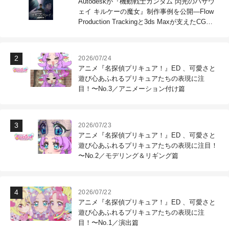
Autodeskが『機動戦士ガンダム 閃光のハサウ
ェイ キルケーの魔女』制作事例を公開―Flow
Production Trackingと3ds Maxが支えたCG制
作現場
2026/07/24
アニメ『名探偵プリキュア！』ED 、可愛さと
遊び心あふれるプリキュアたちの表現に注
目！〜No.3／アニメーション付け篇
2026/07/23
アニメ『名探偵プリキュア！』ED 、可愛さと
遊び心あふれるプリキュアたちの表現に注目！
〜No.2／モデリング＆リギング篇
2026/07/22
アニメ『名探偵プリキュア！』ED 、可愛さと
遊び心あふれるプリキュアたちの表現に注
目！〜No.1／演出篇