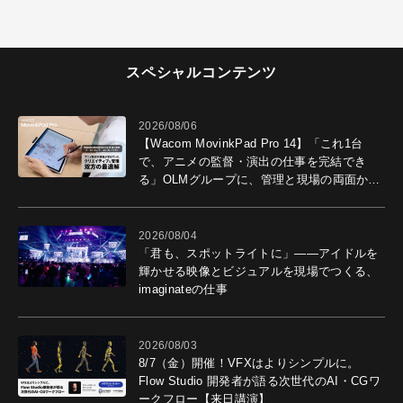
スペシャルコンテンツ
2026/08/06
【Wacom MovinkPad Pro 14】「これ1台
で、アニメの監督・演出の仕事を完結でき
る」OLMグループに、管理と現場の両面から
導入効果を聞いた
2026/08/04
「君も、スポットライトに」――アイドルを
輝かせる映像とビジュアルを現場でつくる、
imaginateの仕事
2026/08/03
8/7（金）開催！VFXはよりシンプルに。
Flow Studio 開発者が語る次世代のAI・CGワ
ークフロー【来日講演】