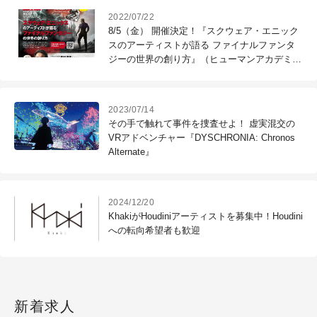
2022/07/22
8/5（金） 開催決定！『スクウェア・エニック
スのアーティストが語る ファイナルファンタ
ジーの世界の創り方』（ヒューマンアカデミ
ー）
2023/07/14
その手で触れて事件を捜査せよ！ 虚実混交の
VRアドベンチャー『DYSCHRONIA: Chronos
Alternate』
2024/12/20
KhakiがHoudiniアーティストを募集中！Houdini
への転向希望者も歓迎
新着求人