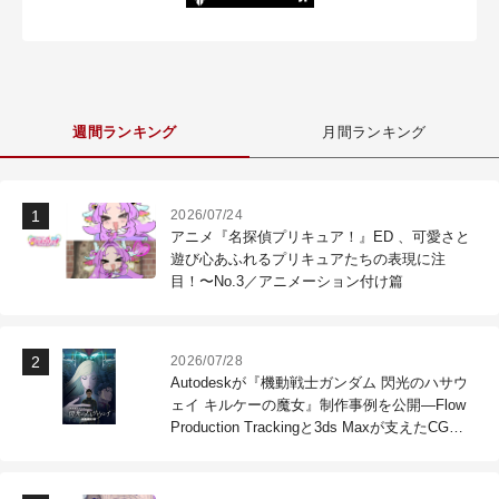
週間ランキング
月間ランキング
2026/07/24
アニメ『名探偵プリキュア！』ED 、可愛さと
遊び心あふれるプリキュアたちの表現に注
目！〜No.3／アニメーション付け篇
2026/07/28
Autodeskが『機動戦士ガンダム 閃光のハサウ
ェイ キルケーの魔女』制作事例を公開―Flow
Production Trackingと3ds Maxが支えたCG制
作現場