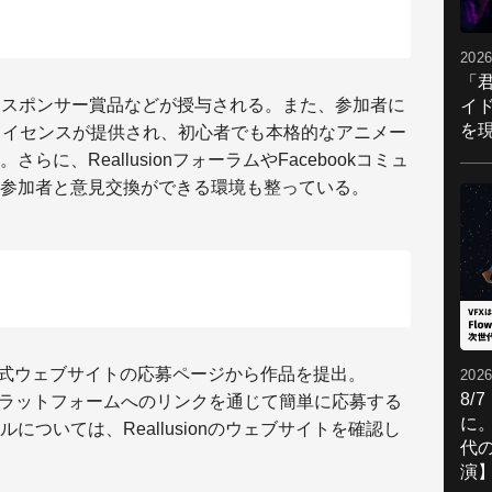
2026
「
、スポンサー賞品などが授与される。また、参加者に
イ
を現
ライセンスが提供され、初心者でも本格的なアニメー
。さらに、
Reallusion
フォーラムや
Facebook
コミュ
参加者と意見交換ができる環境も整っている。
式ウェブサイトの応募ページから作品を提出。
2026
8/
ラットフォームへのリンクを通じて簡単に応募する
に。
ルについては、
Reallusion
のウェブサイトを確認し
代
演