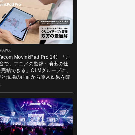
/08/06
acom MovinkPad Pro 14】「こ
1台で、アニメの監督・演出の仕
を完結できる」OLMグループに、
理と現場の両面から導入効果を聞
た