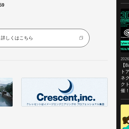
59
詳しくはこちら
2026
【
ト
ネ
ク
催