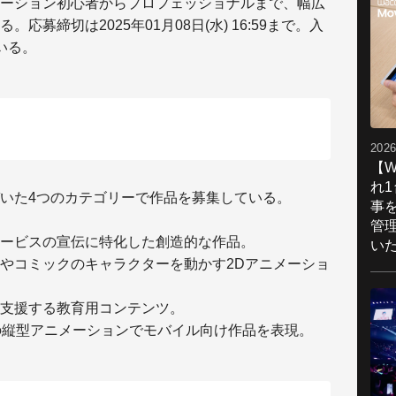
ーション初心者からプロフェッショナルまで、幅広
る。応募締切は
2025年01月08日(水) 16:59まで
。入
いる。
2026
【W
れ
いた4つのカテゴリーで作品を募集している。
事
管
ービスの宣伝に特化した創造的な作品。
い
やコミックのキャラクターを動かす
2D
アニメーショ
支援する教育用コンテンツ。
の縦型アニメーションでモバイル向け作品を表現。