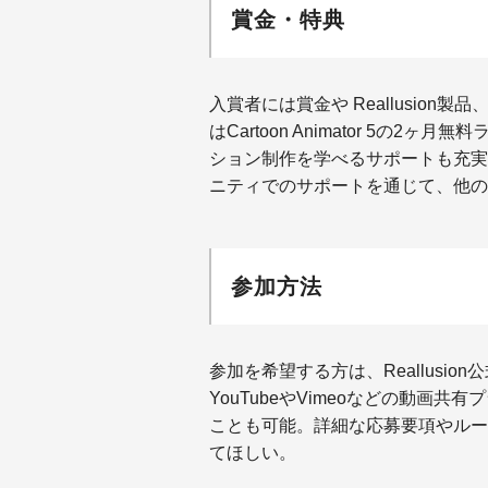
賞金・特典
入賞者には賞金や
Reallusion
製品
は
Cartoon Animator 5
の
2
ヶ月無料
ション制作を学べるサポートも充実
ニティでのサポートを通じて、他の
参加方法
参加を希望する方は、
Reallusion
公
YouTube
や
Vimeo
などの動画共有プ
ことも可能。詳細な応募要項やルー
てほしい。