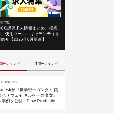
/07/31
国CG講師求人情報まとめ。授業
容、使用ツール、ギャランティを
紹介【2026年6月更新】
間ランキング
月間ランキング
2026/07/28
todeskが『機動戦士ガンダム 閃
のハサウェイ キルケーの魔女』
事例を公開―Flow Production
ackingと3ds Maxが支えたCG制
現場