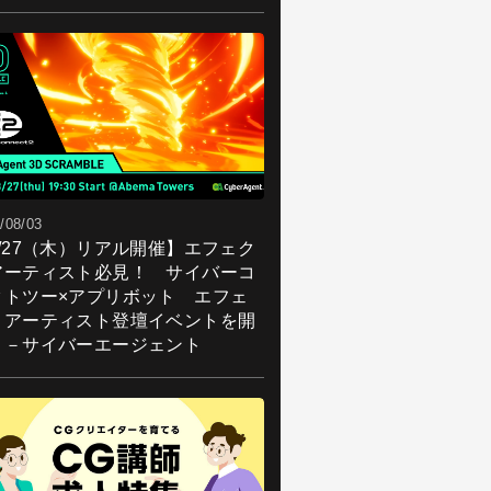
/08/03
8/27（木）リアル開催】エフェク
アーティスト必見！ サイバーコ
クトツー×アプリボット エフェ
トアーティスト登壇イベントを開
！－サイバーエージェント