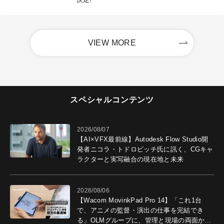
VIEW MORE
スペシャルコンテンツ
2026/08/07
【AI×VFX最前線】Autodesk Flow Studio開
発者ニコラ・トドロビッチ氏に訊く、CGキャ
ラクターと実写融合の現在地と未来
2026/08/06
【Wacom MovinkPad Pro 14】「これ1台
で、アニメの監督・演出の仕事を完結でき
る」OLMグループに、管理と現場の両面から