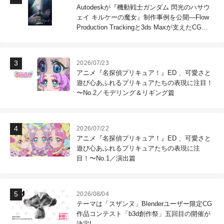
Autodeskが『機動戦士ガンダム 閃光のハサウ
ェイ キルケーの魔女』制作事例を公開―Flow
Production Trackingと3ds Maxが支えたCG制
作現場
2026/07/23
アニメ『名探偵プリキュア！』ED 、可愛さと
遊び心あふれるプリキュアたちの表現に注目！
〜No.2／モデリング＆リギング篇
2026/07/22
アニメ『名探偵プリキュア！』ED 、可愛さと
遊び心あふれるプリキュアたちの表現に注
目！〜No.1／演出篇
2026/08/04
テーマは「スザンヌ」Blenderユーザー限定CG
作品コンテスト「b3d創作祭」五回目の開催が
決定!