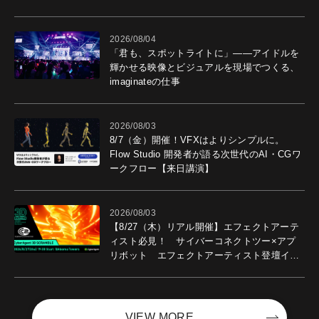
導入効果を聞いた
2026/08/04
「君も、スポットライトに」――アイドルを
輝かせる映像とビジュアルを現場でつくる、
imaginateの仕事
2026/08/03
8/7（金）開催！VFXはよりシンプルに。
Flow Studio 開発者が語る次世代のAI・CGワ
ークフロー【来日講演】
2026/08/03
【8/27（木）リアル開催】エフェクトアーテ
ィスト必見！ サイバーコネクトツー×アプ
リボット エフェクトアーティスト登壇イベ
ントを開催！－サイバーエージェント
VIEW MORE