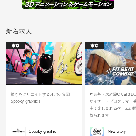
新着求人
東京
東京
驚きをクリエイトするオバケ集団
◤急募・未経験OK◢３D
Spooky graphic !!
ザイナー・プログラマー
中で楽しまれるゲームの
得られます
Spooky graphic
New Story