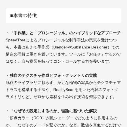
■本書の特徴
・「手作業」と「プロシージャル」のハイブリッドなアプローチ
SpeedTreeによるプロシージャルな制作手法の恩恵を受けつつ
も、本書はあえて手作業（BlenderやSubstance Designer）での
構造の理解に重きを置いています。ツールに「お任せ」するので
はなく、自ら意図を持ってコントロールする力を養います。
・独自のテクスチャ作成とフォトグラメトリの実践
既存のライブラリに頼らず、身近な植物の写真からテクスチャア
トラスを構築する手法や、RealityScanを用いた樹幹のフォトグ
ラメトリなど、ゼロから素材を生み出す技術を習得できます。
・「なぜその設定にするのか」理論に基づいた解説
「頂点カラー（RGB）が風シェーダーでどのように作用するの
か」「なぜそのノードを繋ぐのか」など、数値を真似するだけで