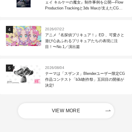
ェイ キルケーの魔女』制作事例を公開―Flow
Production Trackingと3ds Maxが支えたCG制
作現場
2026/07/22
アニメ『名探偵プリキュア！』ED 、可愛さと
遊び心あふれるプリキュアたちの表現に注
目！〜No.1／演出篇
2026/08/04
テーマは「スザンヌ」Blenderユーザー限定CG
作品コンテスト「b3d創作祭」五回目の開催が
決定!
VIEW MORE