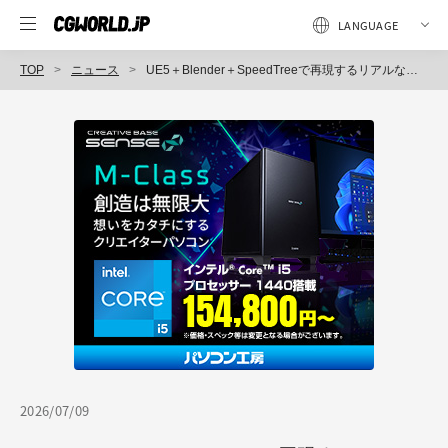
TOP
ニュース
UE5＋Blender＋SpeedTreeで再現するリアルな植物『ゲーム背景のための植生環境のつくり方』Amazonにて好評予約受付中！
2026/07/09