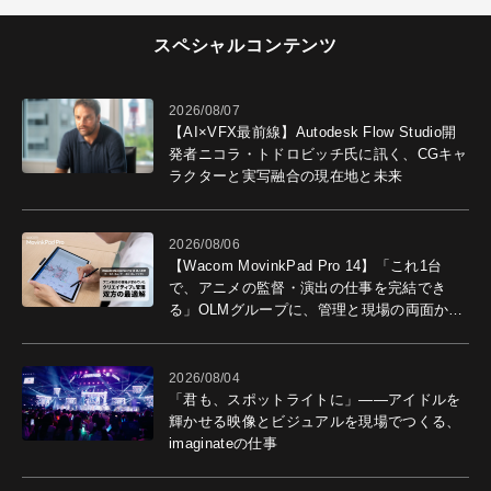
スペシャルコンテンツ
2026/08/07
【AI×VFX最前線】Autodesk Flow Studio開
発者ニコラ・トドロビッチ氏に訊く、CGキャ
ラクターと実写融合の現在地と未来
2026/08/06
【Wacom MovinkPad Pro 14】「これ1台
で、アニメの監督・演出の仕事を完結でき
る」OLMグループに、管理と現場の両面から
導入効果を聞いた
2026/08/04
「君も、スポットライトに」――アイドルを
輝かせる映像とビジュアルを現場でつくる、
imaginateの仕事