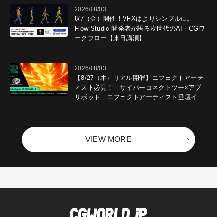
2026/08/03
8/7（金）開催！VFXはよりシンプルに。
Flow Studio 開発者が語る次世代のAI・CGワ
ークフロー【来日講演】
2026/08/03
【8/27（木）リアル開催】エフェクトアーテ
ィスト必見！ サイバーコネクトツー×アプ
リボット エフェクトアーティスト登壇イベ
ントを開催！－サイバーエージェント
VIEW MORE