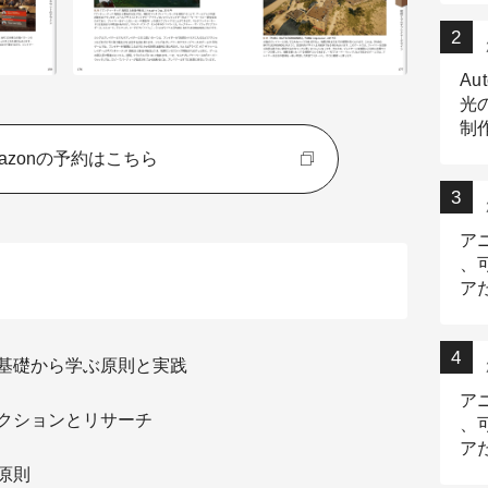
Au
光
制作
Tr
azonの予約はこちら
作
ア
、
ア
デ
：基礎から学ぶ原則と実践
ア
ダクションとリサーチ
、
ア
出
原則