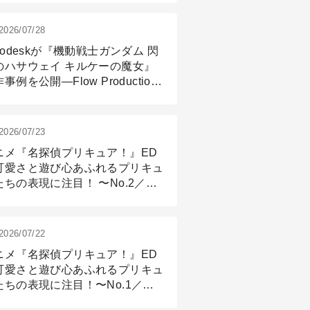
2026/07/28
todeskが『機動戦士ガンダム 閃
のハサウェイ キルケーの魔女』
事例を公開―Flow Production
ackingと3ds Maxが支えたCG制
現場
2026/07/23
ニメ『名探偵プリキュア！』ED
可愛さと遊び心あふれるプリキュ
たちの表現に注目！ 〜No.2／モ
リング＆リギング篇
2026/07/22
ニメ『名探偵プリキュア！』ED
可愛さと遊び心あふれるプリキュ
たちの表現に注目！〜No.1／演
篇