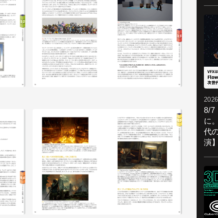
2026
8/
に。
代
演