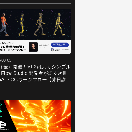
/08/03
7（金）開催！VFXはよりシンプル
Flow Studio 開発者が語る次世
のAI・CGワークフロー【来日講
】