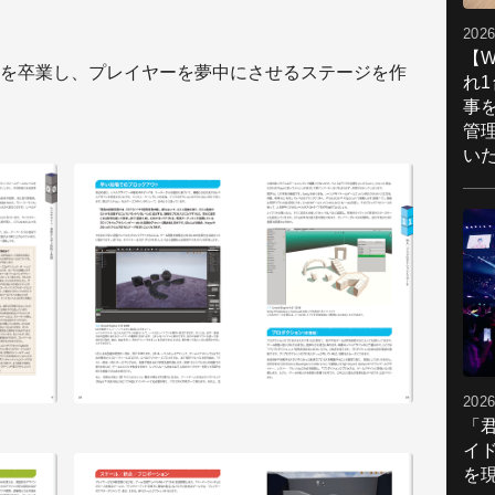
2026
【W
を卒業し、プレイヤーを夢中にさせるステージを作
れ
事
管
い
2026
「
イ
を現