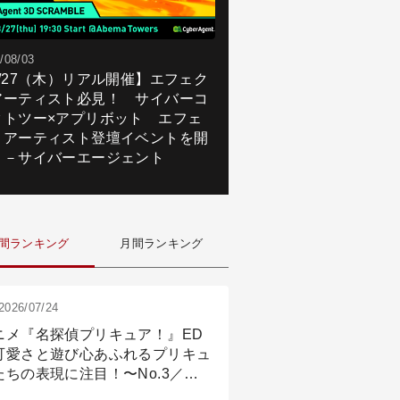
/08/03
8/27（木）リアル開催】エフェク
アーティスト必見！ サイバーコ
クトツー×アプリボット エフェ
トアーティスト登壇イベントを開
！－サイバーエージェント
間ランキング
月間ランキング
2026/07/24
ニメ『名探偵プリキュア！』ED
可愛さと遊び心あふれるプリキュ
たちの表現に注目！〜No.3／ア
メーション付け篇