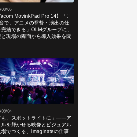
/08/06
acom MovinkPad Pro 14】「こ
1台で、アニメの監督・演出の仕
を完結できる」OLMグループに、
理と現場の両面から導入効果を聞
た
/08/04
君も、スポットライトに」――ア
ドルを輝かせる映像とビジュアル
場でつくる、imaginateの仕事