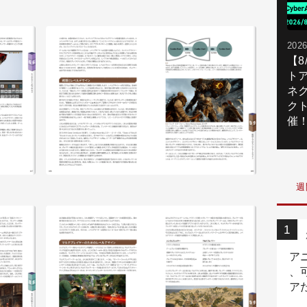
2026
【
ト
ネ
ク
催
週
ア
、
ア
ニ