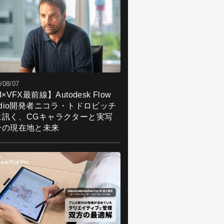
/08/07
I×VFX最前線】Autodesk Flow
udio開発者ニコラ・トドロビッチ
に訊く、CGキャラクターと実写
合の現在地と未来