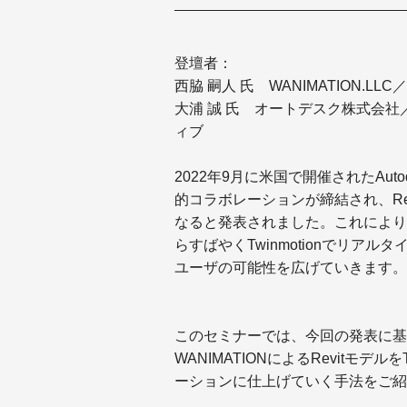
登壇者：
西脇 嗣人 氏 WANIMATION.LLC／代表 A
大浦 誠 氏 オートデスク株式会社
ィブ
2022年9月に米国で開催されたAutodesk
的コラボレーションが締結され、Revitユ
なると発表されました。これにより、B
らすばやくTwinmotionでリ
ユーザの可能性を広げていきます。
このセミナーでは、今回の発表に基づ
WANIMATIONによるRevitモデ
ーションに仕上げていく手法をご紹