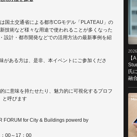
国土交通省による都市CGモデル「PLATEAU」の
新技術など様々な用途で使われることが多くなった
築・設計・都市開発などでの活用方法の最新事例を紹
2026
【A
興味がある方は、是非、本イベントにご参加くださ
St
氏
融
視覚的に意味を持たせたり、魅力的に可視化するプロフ
R」と呼びます
M for City & Buildings powerd by
：00～17：00