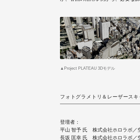
▲Project PLATEAU 3Dモデル
フォトグラメトリ＆レーザースキ
登壇者：
平山 智予 氏 株式会社ホロラボ／空
長坂 匡幸 氏 株式会社ホロラボ／空