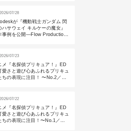
2026/07/28
todeskが『機動戦士ガンダム 閃
のハサウェイ キルケーの魔女』
事例を公開―Flow Production
ackingと3ds Maxが支えたCG制
現場
2026/07/23
ニメ『名探偵プリキュア！』ED
可愛さと遊び心あふれるプリキュ
たちの表現に注目！ 〜No.2／モ
リング＆リギング篇
2026/07/22
ニメ『名探偵プリキュア！』ED
可愛さと遊び心あふれるプリキュ
たちの表現に注目！〜No.1／演
篇