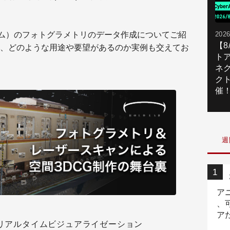
チーム）のフォトグラメトリのデータ作成についてご紹
2026
【
、どのような用途や要望があるのか実例も交えてお
ト
ネ
ク
催
週
ア
、
ア
る新たなリアルタイムビジュアライゼーション
ニ