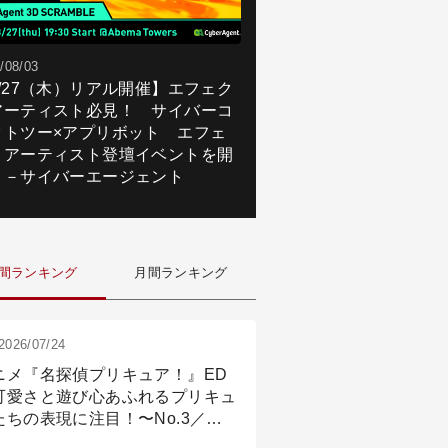
/08/03
8/27（木）リアル開催】エフェク
アーティスト必見！ サイバーコ
クトツー×アプリボット エフェ
トアーティスト登壇イベントを開
！－サイバーエージェント
間ランキング
月間ランキング
2026/07/24
ニメ『名探偵プリキュア！』ED
可愛さと遊び心あふれるプリキュ
たちの表現に注目！〜No.3／ア
メーション付け篇