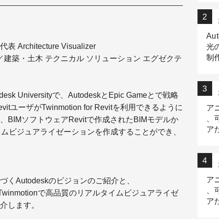
Au
rchitecture Visualizer
光
制作
／建築・土木 テクニカル ソリューション エグゼクテ
Tr
作
 Universityで、AutodeskとEpic Gameとで戦略
ーザがTwinmotion for Revitを利用できるように
ア
、
IMソフトウェアRevitで作成されたBIMモデルか
ア
アルタイムビジュアライゼーションを作成することができ、
デ
ア
くAutodeskのビジョンのご紹介と、
、
ルをTwinmotionで高品質のリアルタイムビジュアライゼ
ア
介します。
出