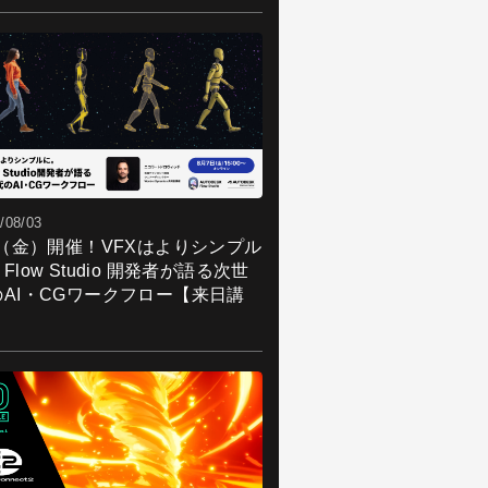
/08/03
7（金）開催！VFXはよりシンプル
Flow Studio 開発者が語る次世
のAI・CGワークフロー【来日講
】