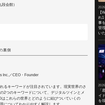
：九段会館）
2026
【W
れ
事
管
い
の裏側
s Inc.／CEO・Founder
2026
れるキーワードが注目されています。現実世界のさ
「
の2つのキーワードについて、デジタルツインとメ
イ
ADはこれらの世界とどのように結びついていくの
を現
題についてわかりやすく解説します。