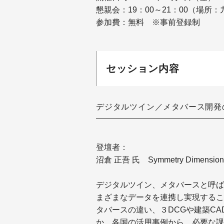
懇親会：19：00～21：00（場所
参加費：無料 ※事前登録制
セッション内容
デジタルツイン／メタバース開発
登壇者：
沼倉 正吾 氏 Symmetry Dimension
デジタルツイン、メタバースと呼ば
まざまなデータを連携し実現するこ
タバースの違い、３DCGや建築C
か、各国の活用事例から、必要な課