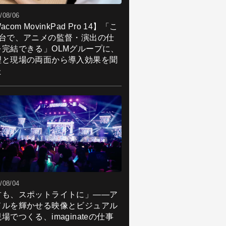
/08/06
acom MovinkPad Pro 14】「こ
1台で、アニメの監督・演出の仕
を完結できる」OLMグループに、
理と現場の両面から導入効果を聞
た
/08/04
君も、スポットライトに」――ア
ドルを輝かせる映像とビジュアル
場でつくる、imaginateの仕事