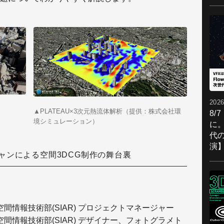
2026
▲PLATEAU×3次元熱流体解析（提供：株式会社環
8/
境シミュレーション）
に。
代
演
ャンによる空間3DCG制作の舞台裏
間情報技術部(SIAR) プロジェクトマネージャー
間情報技術部(SIAR) デザイナー、フォトグラメト