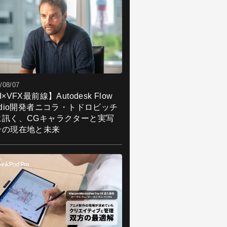
/08/07
I×VFX最前線】Autodesk Flow
udio開発者ニコラ・トドロビッチ
に訊く、CGキャラクターと実写
合の現在地と未来