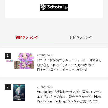
週間ランキング
月間ランキング
2026/07/24
アニメ『名探偵プリキュア！』ED 、可愛さと
遊び心あふれるプリキュアたちの表現に注
目！〜No.3／アニメーション付け篇
2026/07/28
Autodeskが『機動戦士ガンダム 閃光のハサウ
ェイ キルケーの魔女』制作事例を公開―Flow
Production Trackingと3ds Maxが支えたCG制
作現場