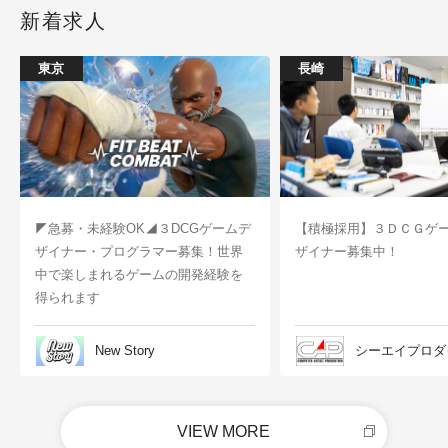
新着求人
東京
長崎
◤急募・未経験OK◢３DCGゲームデ
【積極採用】３ＤＣＧゲ
ザイナー・プログラマー募集！世界
ザイナー募集中！
中で楽しまれるゲームの開発経験を
得られます
New Story
シーエイプロダ
VIEW MORE