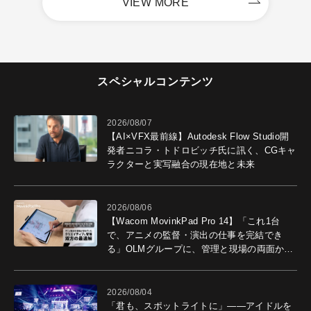
VIEW MORE
スペシャルコンテンツ
2026/08/07
【AI×VFX最前線】Autodesk Flow Studio開
発者ニコラ・トドロビッチ氏に訊く、CGキャ
ラクターと実写融合の現在地と未来
2026/08/06
【Wacom MovinkPad Pro 14】「これ1台
で、アニメの監督・演出の仕事を完結でき
る」OLMグループに、管理と現場の両面から
導入効果を聞いた
2026/08/04
「君も、スポットライトに」――アイドルを