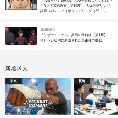
［お知らせ］BlenderでCGを始めよう！ゼロか
ら学ぶ3DCG教室『第162回：人体モデリング
講座（41）～ハイポリモデリング（32）～』が
配信開始
2025/08/04
『リヴァイアサン』美術の最前線【第1回】：
オレンジ社内に新設された美術部の挑戦
新着求人
東京
長崎