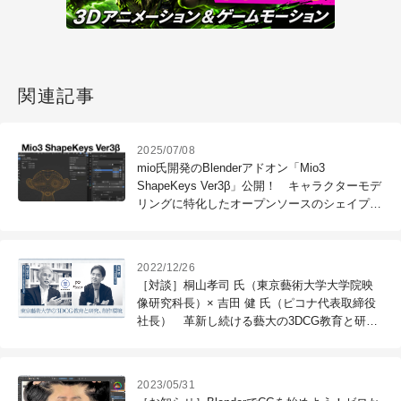
関連記事
2025/07/08
mio氏開発のBlenderアドオン「Mio3
ShapeKeys Ver3β」公開！ キャラクターモデ
リングに特化したオープンソースのシェイプキ
ー管理統合ツール
2022/12/26
［対談］桐山孝司 氏（東京藝術大学大学院映
像研究科長）× 吉田 健 氏（ピコナ代表取締役
社長） 革新し続ける藝大の3DCG教育と研
究。それを支援する制作環境とは？
2023/05/31