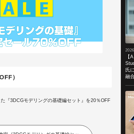
2026
【A
St
氏
融
OFF）
た『3DCGモデリングの基礎編セット』を20％OFF