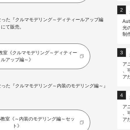
になった『クルマモデリング～ディティールアップ編
Au
込）にて販売。
光
制作
Tr
作
G教室《クルマモデリング～ディティー
ルアップ編～》
ア
、
ア
デ
になった『クルマモデリング～内装のモデリング編～』
ア
、
G教室《～内装のモデリング編～セッ
ア
ト》
出