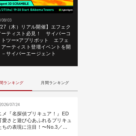
/08/03
8/27（木）リアル開催】エフェク
アーティスト必見！ サイバーコ
クトツー×アプリボット エフェ
トアーティスト登壇イベントを開
！－サイバーエージェント
間ランキング
月間ランキング
2026/07/24
ニメ『名探偵プリキュア！』ED
可愛さと遊び心あふれるプリキュ
たちの表現に注目！〜No.3／ア
メーション付け篇