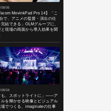
/08/06
acom MovinkPad Pro 14】「こ
1台で、アニメの監督・演出の仕
を完結できる」OLMグループに、
理と現場の両面から導入効果を聞
た
/08/04
君も、スポットライトに」――ア
ドルを輝かせる映像とビジュアル
場でつくる、imaginateの仕事