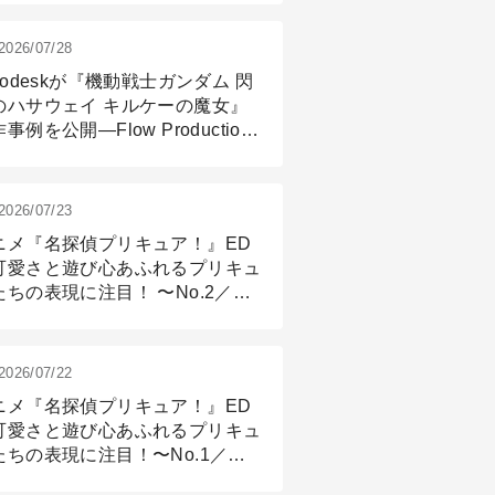
2026/07/28
todeskが『機動戦士ガンダム 閃
のハサウェイ キルケーの魔女』
事例を公開―Flow Production
ackingと3ds Maxが支えたCG制
現場
2026/07/23
ニメ『名探偵プリキュア！』ED
可愛さと遊び心あふれるプリキュ
たちの表現に注目！ 〜No.2／モ
リング＆リギング篇
2026/07/22
ニメ『名探偵プリキュア！』ED
可愛さと遊び心あふれるプリキュ
たちの表現に注目！〜No.1／演
篇