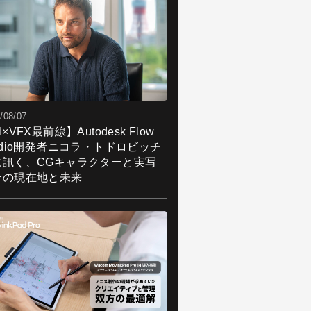
/08/07
I×VFX最前線】Autodesk Flow
udio開発者ニコラ・トドロビッチ
に訊く、CGキャラクターと実写
合の現在地と未来