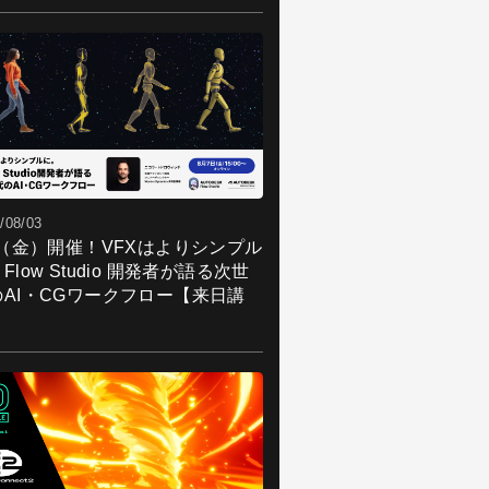
/08/03
7（金）開催！VFXはよりシンプル
Flow Studio 開発者が語る次世
のAI・CGワークフロー【来日講
】