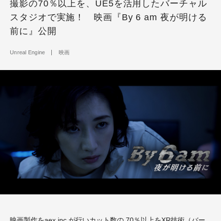
撮影の70％以上を、UE5を活用したバーチャル
スタジオで実施！ 映画『By 6 am 夜が明ける
前に』公開
Unreal Engine
映画
映画製作を
aex inc.
が行いカット数の
70
％以上を
XR
技術（バー