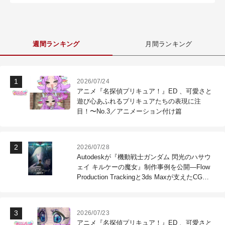
週間ランキング
月間ランキング
2026/07/24
アニメ『名探偵プリキュア！』ED 、可愛さと
遊び心あふれるプリキュアたちの表現に注
目！〜No.3／アニメーション付け篇
2026/07/28
Autodeskが『機動戦士ガンダム 閃光のハサウ
ェイ キルケーの魔女』制作事例を公開―Flow
Production Trackingと3ds Maxが支えたCG制
作現場
2026/07/23
アニメ『名探偵プリキュア！』ED 、可愛さと