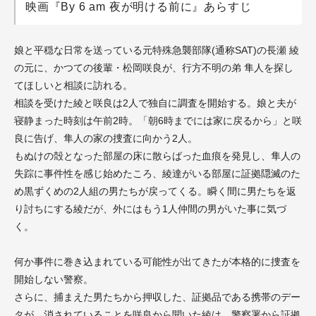
映画『By 6 am 夜が明ける前に』あらすじ
娘と平穏な日常を送っている元特殊急襲部隊(通称SAT)の長瀬 綾
の元に、かつての後輩・松岡咲良が、行方不明の弟 隼人を探し
てほしいと相談に訪れる。
相談を受けた綾と咲良は2人で独自に調査を開始する。娘と夫が
寝静まった時刻は午前2時。「朝6時までには家に戻るから」と咲
良に告げ、隼人の家の捜査に向かう2人。
もぬけの殻となった部屋の床に散らばった血痕を発見し、隼人の
失踪に事件性を感じ始めたころ、綾達がいる部屋に証拠隠滅のた
め黒ずくめの2人組の男たちが戻ってくる。瞬く間に男たちを返
り討ちにする綾だが、外にはもう1人仲間の男がいた事に気づ
く。
何か事件に巻き込まれている可能性が出てきたが本格的に捜査を
開始しない警察。
さらに、捕まえた男たちから押収した、証拠品である携帯のデー
タが、消されていることを咲良から聞いた綾は、警察署から証拠