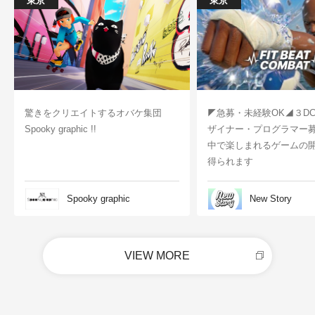
東京
東京
驚きをクリエイトするオバケ集団
◤急募・未経験OK◢３D
Spooky graphic !!
ザイナー・プログラマー
中で楽しまれるゲームの
得られます
Spooky graphic
New Story
VIEW MORE