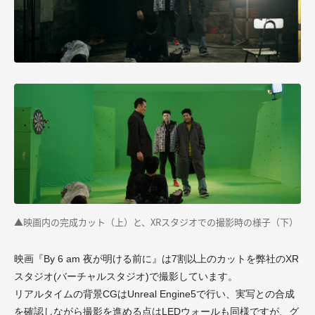
▲映画内の完成カット（上）と、XRスタジオでの撮影時の様子（下）
映画『By 6 am 夜が明ける前に』は7割以上のカットを弊社のXR
スタジオ(バーチャルスタジオ)で撮影しています。
リアルタイムの背景CGはUnreal Engine5で行い、実写との
合成
を確認しながら撮影を進める点はLEDウォールも同様ですが、グ