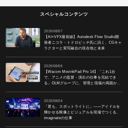
スペシャルコンテンツ
2026/08/07
【AI×VFX最前線】Autodesk Flow Studio開
発者ニコラ・トドロビッチ氏に訊く、CGキャ
ラクターと実写融合の現在地と未来
2026/08/06
【Wacom MovinkPad Pro 14】「これ1台
で、アニメの監督・演出の仕事を完結でき
る」OLMグループに、管理と現場の両面から
導入効果を聞いた
2026/08/04
「君も、スポットライトに」――アイドルを
輝かせる映像とビジュアルを現場でつくる、
imaginateの仕事