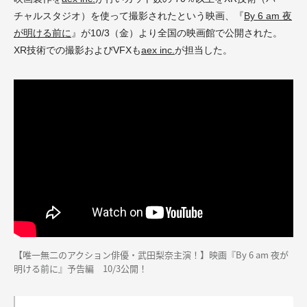
チャルスタジオ）
を使って撮影されたという映画、『
By 6 am 夜
が明ける前に
』
が
10/3
（金）
より全国の映画館で公開された。
XR
技術での撮影および
VFX
も
aex inc.
が担当した。
【唯一無二のアクション俳優・武田梨奈主演！】映画『By 6 am 夜が
明ける前に』予告編 10/3公開！