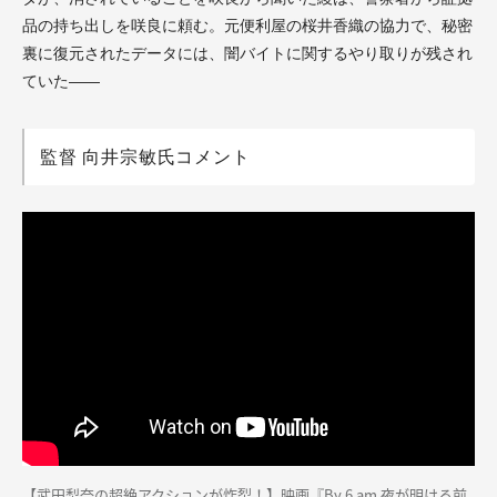
品の持ち出しを咲良に頼む。元便利屋の桜井⾹織の協力で、秘密
裏に復元されたデータには、闇バイトに関するやり取りが残され
ていた――
監督 向井宗敏氏コメント
【武田梨奈の超絶アクションが炸裂！】映画『By 6 am 夜が明ける前