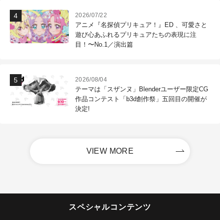
2026/07/22
アニメ『名探偵プリキュア！』ED 、可愛さと
遊び心あふれるプリキュアたちの表現に注
目！〜No.1／演出篇
2026/08/04
テーマは「スザンヌ」Blenderユーザー限定CG
作品コンテスト「b3d創作祭」五回目の開催が
決定!
VIEW MORE
スペシャルコンテンツ