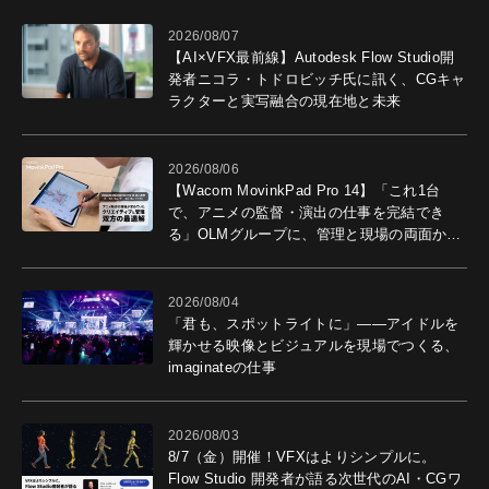
2026/08/07
【AI×VFX最前線】Autodesk Flow Studio開
発者ニコラ・トドロビッチ氏に訊く、CGキャ
ラクターと実写融合の現在地と未来
2026/08/06
【Wacom MovinkPad Pro 14】「これ1台
で、アニメの監督・演出の仕事を完結でき
る」OLMグループに、管理と現場の両面から
導入効果を聞いた
2026/08/04
「君も、スポットライトに」――アイドルを
輝かせる映像とビジュアルを現場でつくる、
imaginateの仕事
2026/08/03
8/7（金）開催！VFXはよりシンプルに。
Flow Studio 開発者が語る次世代のAI・CGワ