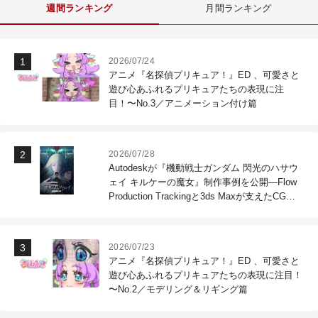
週間ランキング
月間ランキング
2026/07/24
アニメ『名探偵プリキュア！』ED 、可愛さと
遊び心あふれるプリキュアたちの表現に注
目！〜No.3／アニメーション付け篇
2026/07/28
Autodeskが『機動戦士ガンダム 閃光のハサウ
ェイ キルケーの魔女』制作事例を公開―Flow
Production Trackingと3ds Maxが支えたCG制
作現場
2026/07/23
アニメ『名探偵プリキュア！』ED 、可愛さと
遊び心あふれるプリキュアたちの表現に注目！
〜No.2／モデリング＆リギング篇