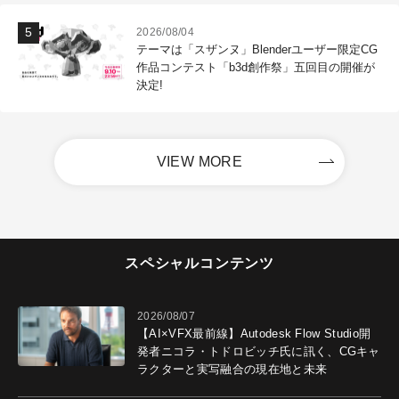
2026/08/04
テーマは「スザンヌ」Blenderユーザー限定CG
作品コンテスト「b3d創作祭」五回目の開催が
決定!
VIEW MORE
スペシャルコンテンツ
2026/08/07
【AI×VFX最前線】Autodesk Flow Studio開
発者ニコラ・トドロビッチ氏に訊く、CGキャ
ラクターと実写融合の現在地と未来