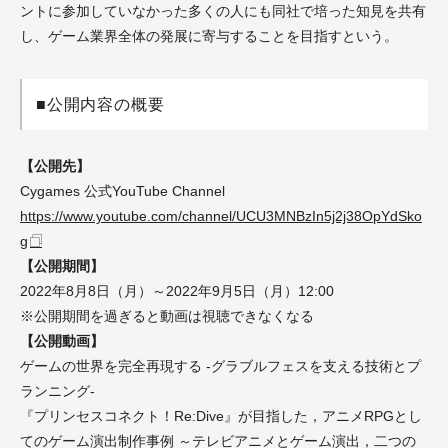
ントに参加していなかった多くの人にも同社で培った知見を共有
し、ゲーム業界全体の発展に寄与することを目指すという。
■公開内容の概要
【公開先】
Cygames 公式YouTube Channel
https://www.youtube.com/channel/UCU3MNBzIn5j2j38OpYdSko
g
【公開期間】
2022年8月8日（月）～2022年9月5日（月）12:00
※公開期間を過ぎると動画は視聴できなくなる
【公開動画】
ゲームの世界を完全再現する -グラブルフェスを支える技術とプ
ランニング-
『プリンセスコネクト！Re:Dive』が目指した，アニメRPGとし
てのゲーム演出制作事例 ～テレビアニメとゲーム演出，二つの