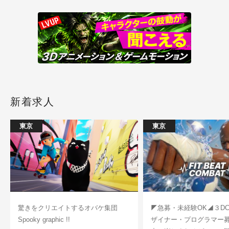
新着求人
東京
東京
驚きをクリエイトするオバケ集団
◤急募・未経験OK◢３D
Spooky graphic !!
ザイナー・プログラマー