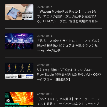
2026/08/06
【Wacom MovinkPad Pro 14】「これ1台
で、アニメの監督・演出の仕事を完結でき
る」OLMグループに、管理と現場の両面から
導入効果を聞いた
2026/08/04
「君も、スポットライトに」――アイドルを
輝かせる映像とビジュアルを現場でつくる、
imaginateの仕事
2026/08/03
8/7（金）開催！VFXはよりシンプルに。
Flow Studio 開発者が語る次世代のAI・CGワ
ークフロー【来日講演】
2026/08/03
【8/27（木）リアル開催】エフェクトアーテ
ィスト必見！ サイバーコネクトツー×アプ