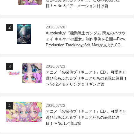
目！〜No.3／アニメーション付け篇
2026/07/28
Autodeskが『機動戦士ガンダム 閃光のハサウ
ェイ キルケーの魔女』制作事例を公開―Flow
Production Trackingと3ds Maxが支えたCG制
作現場
2026/07/23
アニメ『名探偵プリキュア！』ED 、可愛さと
遊び心あふれるプリキュアたちの表現に注目！
〜No.2／モデリング＆リギング篇
2026/07/22
アニメ『名探偵プリキュア！』ED 、可愛さと
遊び心あふれるプリキュアたちの表現に注
目！〜No.1／演出篇