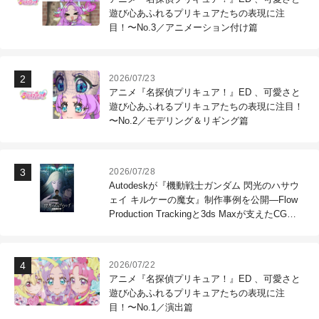
遊び心あふれるプリキュアたちの表現に注
目！〜No.3／アニメーション付け篇
2026/07/23
アニメ『名探偵プリキュア！』ED 、可愛さと
遊び心あふれるプリキュアたちの表現に注目！
〜No.2／モデリング＆リギング篇
2026/07/28
Autodeskが『機動戦士ガンダム 閃光のハサウ
ェイ キルケーの魔女』制作事例を公開―Flow
Production Trackingと3ds Maxが支えたCG制
作現場
2026/07/22
アニメ『名探偵プリキュア！』ED 、可愛さと
遊び心あふれるプリキュアたちの表現に注
目！〜No.1／演出篇