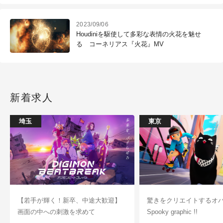
2023/09/06
Houdiniを駆使して多彩な表情の火花を魅せ
る コーネリアス『火花』MV
新着求人
埼玉
東京
【若手が輝く！新卒、中途大歓迎】
驚きをクリエイトするオ
画面の中への刺激を求めて
Spooky graphic !!