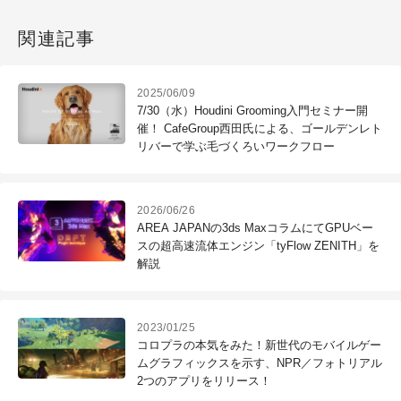
関連記事
2025/06/09
7/30（水）Houdini Grooming入門セミナー開
催！ CafeGroup西田氏による、ゴールデンレト
リバーで学ぶ毛づくろいワークフロー
2026/06/26
AREA JAPANの3ds MaxコラムにてGPUベー
スの超高速流体エンジン「tyFlow ZENITH」を
解説
2023/01/25
コロプラの本気をみた！新世代のモバイルゲー
ムグラフィックスを示す、NPR／フォトリアル
2つのアプリをリリース！