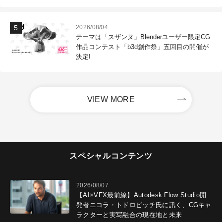
2026/08/04
テーマは「スザンヌ」Blenderユーザー限定CG
作品コンテスト「b3d創作祭」五回目の開催が
決定!
VIEW MORE
スペシャルコンテンツ
2026/08/07
【AI×VFX最前線】Autodesk Flow Studio開
発者ニコラ・トドロビッチ氏に訊く、CGキャ
ラクターと実写融合の現在地と未来