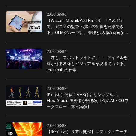
2026/08/06
【Wacom MovinkPad Pro 14】「これ1台
で、アニメの監督・演出の仕事を完結でき
る」OLMグループに、管理と現場の両面から
導入効果を聞いた
2026/08/04
「君も、スポットライトに」――アイドルを
輝かせる映像とビジュアルを現場でつくる、
imaginateの仕事
2026/08/03
8/7（金）開催！VFXはよりシンプルに。
Flow Studio 開発者が語る次世代のAI・CGワ
ークフロー【来日講演】
2026/08/03
【8/27（木）リアル開催】エフェクトアーテ