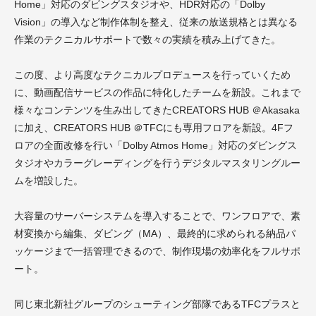
Home」対応のダビングスタジオや、HDR対応の「Dolby
Vision」の導入など制作体制を整え、従来の放送規格とは異なる
作業のテクニカルサポートで数々の実績を積み上げてきた。
この度、より高度なテクニカルプロデュースを行っていくため
に、動画配信サービスの作品に特化したチームを新設。これまで
様々なコンテンツを生み出してきたCREATORS HUB ＠Akasaka
に加え、CREATORS HUB ＠TFCにも専用フロアを新設。4Fフ
ロアの全面改修を行い「Dolby Atmos Home」対応のダビングス
タジオやカラーグレーディングを行うデジタルマスタリングルー
ムを増設した。
大容量のサーバーシステムを導入することで、ワンフロアで、素
材変換から編集、ダビング（MA）、最終的に求められる納品パ
ッケージまで一括管理できるので、制作現場の効率化をフルサポ
ート。
同じ東北新社グループのシューティング部隊であるTFCプラスと