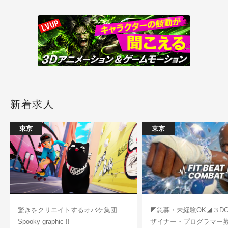
新着求人
東京
東京
驚きをクリエイトするオバケ集団
◤急募・未経験OK◢３D
Spooky graphic !!
ザイナー・プログラマー