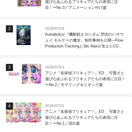
遊び心あふれるプリキュアたちの表現に注
目！〜No.3／アニメーション付け篇
2026/07/28
Autodeskが『機動戦士ガンダム 閃光のハサウ
ェイ キルケーの魔女』制作事例を公開―Flow
Production Trackingと3ds Maxが支えたCG制
作現場
2026/07/23
アニメ『名探偵プリキュア！』ED 、可愛さと
遊び心あふれるプリキュアたちの表現に注目！
〜No.2／モデリング＆リギング篇
2026/07/22
アニメ『名探偵プリキュア！』ED 、可愛さと
遊び心あふれるプリキュアたちの表現に注
目！〜No.1／演出篇