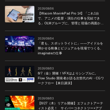
2026/08/06
【Wacom MovinkPad Pro 14】「これ1台
で、アニメの監督・演出の仕事を完結でき
る」OLMグループに、管理と現場の両面から
導入効果を聞いた
2026/08/04
「君も、スポットライトに」――アイドルを
輝かせる映像とビジュアルを現場でつくる、
imaginateの仕事
2026/08/03
8/7（金）開催！VFXはよりシンプルに。
Flow Studio 開発者が語る次世代のAI・CGワ
ークフロー【来日講演】
2026/08/03
【8/27（木）リアル開催】エフェクトアーテ
ィスト必見！ サイバーコネクトツー×アプ