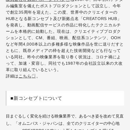
ル編集室を備えたポストプロダクションとして設立し、今年
で創立35周年を迎えた。この度、世界中のクリエイターの
HUBとなる新コンセプト及び新拠点名「CREATORS HUB」
を発表し、動画配信サービスの作品に特化したテクニカルチ
ームを本格的に始動した。現在は、クリエイティブプロダク
ションとして、CM、番組、映画、配信系コンテンツ、OOH
など年間4,000本以上の多種多様な映像作品を世に送りだすと
ともに、既存メディアの枠を超えた技術開発なども行なって
いる同社。昨今の映像業界を取り巻く状況は、コロナ禍によ
って、加速・変容し、同社でも1987年の会社設立以来の大改
革に取り組んでいるという。
詳細は
こちら
。
■新コンセプトについて
目まぐるしく変化を続ける映像業界で、あるべき姿を改めて見直
し、「オムニバス・ジャパンは、全てのクリエイターの中心地