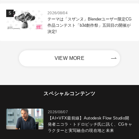
2026/08/04
テーマは「スザンヌ」Blenderユーザー限定CG
作品コンテスト「b3d創作祭」五回目の開催が
決定!
VIEW MORE
スペシャルコンテンツ
2026/08/07
【AI×VFX最前線】Autodesk Flow Studio開
発者ニコラ・トドロビッチ氏に訊く、CGキャ
ラクターと実写融合の現在地と未来