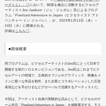
ークミニ）」
において、韓国を拠点に活動するピクセルア
ーティストJoo Jaebum（ジュ・ジェボム）氏によるプログ
ラム「Pixelized Adventure in Japan（ピクセライズド アド
ベンチャー イン ジャパン）」が、2023年1月11日（水）～
24日（火）に開催される。
詳細は
こちら
。
■開催概要
同プログラムは、ピクセルアーティストのJoo氏にとって日本で
開催する初のソロエキシビジョンである。Joo氏はこれまでピク
セルアートの領域で、立体的オブジェやグラフィック、映像をメ
インに様々な作品を制作、また企業とコラボレーションした広告
表現などを手がけるなどグローバルで活躍するアーティストだ。
今回は、アーティスト自身の実験的な試みとして、ピクセルのゲ
ーム作品「Pixelized Adventure in Japan」を体験展示する。主人