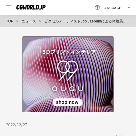
TOP
ニュース
ピクセルアーティストJoo Jaebumによる体験展示、Sony Park Mini『Pixelized Adventure in Japan』 2023年1月11日（水）～開催（ソニー）
2022/12/27