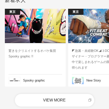
新着求人
東京
東京
驚きをクリエイトするオバケ集団
◤急募・未経験OK◢３D
Spooky graphic !!
ザイナー・プログラマー
中で楽しまれるゲームの
得られます
Spooky graphic
New Story
VIEW MORE