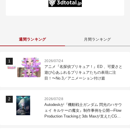
週間ランキング
月間ランキング
2026/07/24
アニメ『名探偵プリキュア！』ED 、可愛さと
遊び心あふれるプリキュアたちの表現に注
目！〜No.3／アニメーション付け篇
2026/07/28
Autodeskが『機動戦士ガンダム 閃光のハサウ
ェイ キルケーの魔女』制作事例を公開―Flow
Production Trackingと3ds Maxが支えたCG制
作現場