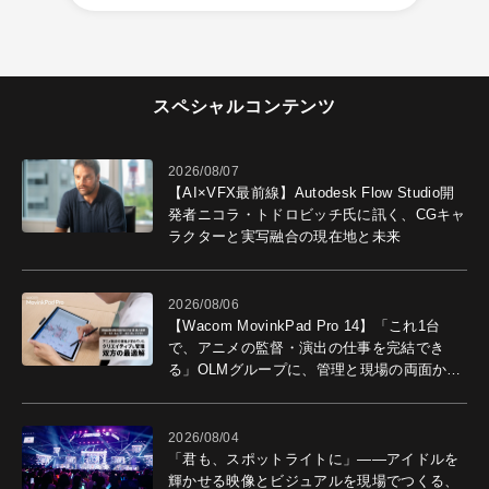
スペシャルコンテンツ
2026/08/07
【AI×VFX最前線】Autodesk Flow Studio開
発者ニコラ・トドロビッチ氏に訊く、CGキャ
ラクターと実写融合の現在地と未来
2026/08/06
【Wacom MovinkPad Pro 14】「これ1台
で、アニメの監督・演出の仕事を完結でき
る」OLMグループに、管理と現場の両面から
導入効果を聞いた
2026/08/04
「君も、スポットライトに」――アイドルを
輝かせる映像とビジュアルを現場でつくる、