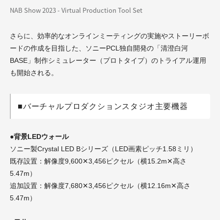
NAB Show 2023 - Virtual Production Tool Set
さらに、効率的なオンラインミーティングの実施やストーリーボ
ードの作成を目指した、ソニーPCL独自開発の「清澄白河
BASE」制作シミュレーター（プロトタイプ）のトライアル運用
も開始される。
■バーチャルプロダクションスタジオ主要機器
●背景LEDウォール
ソニー製Crystal LED Bシリーズ（LED画素ピッチ1.58ミリ）
既存設置：解像度9,600✕3,456ピクセル（横15.2m✕高さ
5.47m）
追加設置：解像度7,680✕3,456ピクセル（横12.16m✕高さ
5.47m）