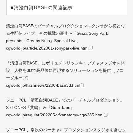
■清澄白河BASEの関連記事
清澄白河BASEのバーチャルプロダクションスタジオから初とな
る生配信ライブ、その挑戦の裏側〜「Ginza Sony Park
presents「Creepy Nuts」Special Live」
cgworld.jp/article/202301-sonypark-live.html
「清澄白河BASE」にボリュメトリックキャプチャスタジオを開
設、人物を3Dで高品位に再現するソリューションを提供（ソニ
ーグループ）
cgworld.jp/flashnews/2206-base3d.html
ソニーPCL「清澄白河BASE」でのバーチャルプロダクション。
SixTONES『共鳴』＆『Gum Tape』
cgworld.jp/regular/202205-vfxanatomy-cgw285.html
ソニーPCL、常設のバーチャルプロダクションスタジオを含むク