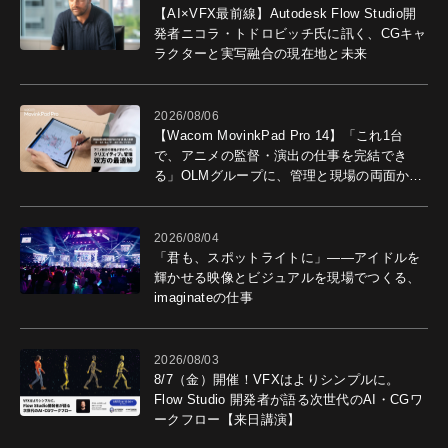
【AI×VFX最前線】Autodesk Flow Studio開
発者ニコラ・トドロビッチ氏に訊く、CGキャ
ラクターと実写融合の現在地と未来
2026/08/06
【Wacom MovinkPad Pro 14】「これ1台
で、アニメの監督・演出の仕事を完結でき
る」OLMグループに、管理と現場の両面から
導入効果を聞いた
2026/08/04
「君も、スポットライトに」――アイドルを
輝かせる映像とビジュアルを現場でつくる、
imaginateの仕事
2026/08/03
8/7（金）開催！VFXはよりシンプルに。
Flow Studio 開発者が語る次世代のAI・CGワ
ークフロー【来日講演】