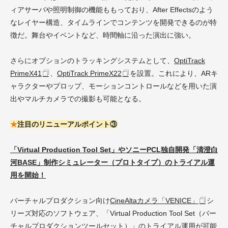
ィアサーバや照明制御の機能ももっており、After Effectsのよう
なレイヤー構造、タイムラインでコンテンツを開発できるのが特
徴だ。舞台やイベントなど、時間軸に沿った演出に強い。
さらにオプションのトラッキングシステムとして、
OptiTrack
PrimeX41
、
OptiTrack PrimeX22
を設置。これにより、ARキ
ャラクターやプロップ、モーションコントロールなどを用いた演
出やマルチカメラでの撮影も可能となる。
★
注目のリニューアルポイント③
「Virtual Production Tool Set」やソニーPCL独自開発「清澄白
河BASE」制作シミュレーター（プロトタイプ）のトライアル運
用を開始！
バーチャルプロダクション向け
CineAltaカメラ「VENICE」
シ
リーズ対応のソフトウェア、「Virtual Production Tool Set（バー
チャルプロダクションツールセット）」のトライアル運用が可能