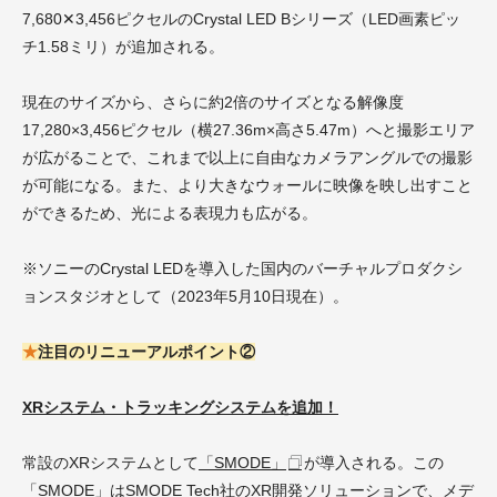
7,680✕3,456ピクセルのCrystal LED Bシリーズ（LED画素ピッ
チ1.58ミリ）が追加される。
現在のサイズから、さらに約2倍のサイズとなる解像度
17,280×3,456ピクセル（横27.36m×高さ5.47m）へと撮影エリア
が広がることで、これまで以上に自由なカメラアングルでの撮影
が可能になる。また、より大きなウォールに映像を映し出すこと
ができるため、光による表現力も広がる。
※ソニーのCrystal LEDを導入した国内のバーチャルプロダクシ
ョンスタジオとして（2023年5月10日現在）。
★
注目のリニューアルポイント②
XRシステム・トラッキングシステムを追加！
常設のXRシステムとして
「SMODE」
が導入される。この
「SMODE」はSMODE Tech社のXR開発ソリューションで、メデ