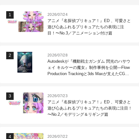
2026/07/24
アニメ『名探偵プリキュア！』ED 、可愛さと
遊び心あふれるプリキュアたちの表現に注
目！〜No.3／アニメーション付け篇
2026/07/28
Autodeskが『機動戦士ガンダム 閃光のハサウ
ェイ キルケーの魔女』制作事例を公開―Flow
Production Trackingと3ds Maxが支えたCG制
作現場
2026/07/23
アニメ『名探偵プリキュア！』ED 、可愛さと
遊び心あふれるプリキュアたちの表現に注目！
〜No.2／モデリング＆リギング篇
2026/07/22