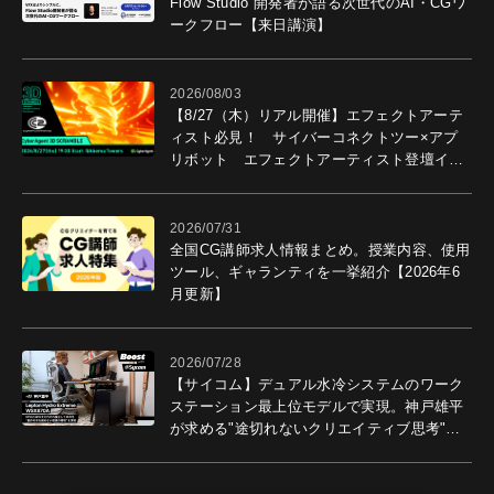
Flow Studio 開発者が語る次世代のAI・CGワ
ークフロー【来日講演】
2026/08/03
【8/27（木）リアル開催】エフェクトアーテ
ィスト必見！ サイバーコネクトツー×アプ
リボット エフェクトアーティスト登壇イベ
ントを開催！－サイバーエージェント
2026/07/31
全国CG講師求人情報まとめ。授業内容、使用
ツール、ギャランティを一挙紹介【2026年6
月更新】
2026/07/28
【サイコム】デュアル水冷システムのワーク
ステーション最上位モデルで実現。神戸雄平
が求める"途切れないクリエイティブ思考"｜
Boost with Sycom #05