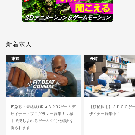
新着求人
東京
長崎
◤急募・未経験OK◢３DCGゲームデ
【積極採用】３ＤＣＧゲ
ザイナー・プログラマー募集！世界
ザイナー募集中！
中で楽しまれるゲームの開発経験を
得られます