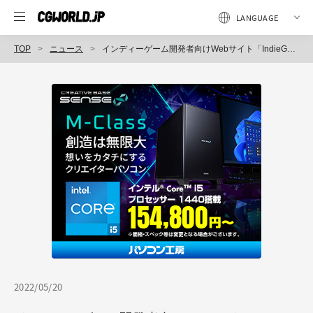
TOP
ニュース
インディーゲーム開発者向けWebサイト「IndieGamesJp.dev」、資金提供プログラム「Epic MegaGrants」に採択（ヘッドハイ）
2022/05/20