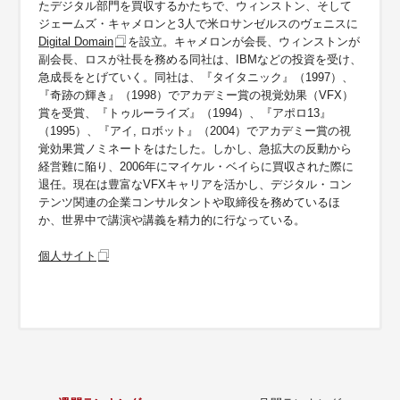
たデジタル部門を買収するかたちで、ウィンストン、そして
ジェームズ・キャメロンと3人で米ロサンゼルスのヴェニスに
Digital Domain
を設立。キャメロンが会長、ウィンストンが
副会長、ロスが社長を務める同社は、IBMなどの投資を受け、
急成長をとげていく。同社は、『タイタニック』（1997）、
『奇跡の輝き』（1998）でアカデミー賞の視覚効果（VFX）
賞を受賞、『トゥルーライズ』（1994）、『アポロ13』
（1995）、『アイ, ロボット』（2004）でアカデミー賞の視
覚効果賞ノミネートをはたした。しかし、急拡大の反動から
経営難に陥り、2006年にマイケル・ベイらに買収された際に
退任。現在は豊富なVFXキャリアを活かし、デジタル・コン
テンツ関連の企業コンサルタントや取締役を務めているほ
か、世界中で講演や講義を精力的に行なっている。
個人サイト