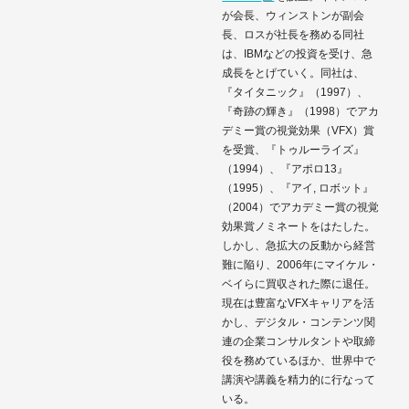
が会長、ウィンストンが副会
長、ロスが社長を務める同社
は、IBMなどの投資を受け、急
成長をとげていく。同社は、
『タイタニック』（1997）、
『奇跡の輝き』（1998）でアカ
デミー賞の視覚効果（VFX）賞
を受賞、『トゥルーライズ』
（1994）、『アポロ13』
（1995）、『アイ, ロボット』
（2004）でアカデミー賞の視覚
効果賞ノミネートをはたした。
しかし、急拡大の反動から経営
難に陥り、2006年にマイケル・
ベイらに買収された際に退任。
現在は豊富なVFXキャリアを活
かし、デジタル・コンテンツ関
連の企業コンサルタントや取締
役を務めているほか、世界中で
講演や講義を精力的に行なって
いる。