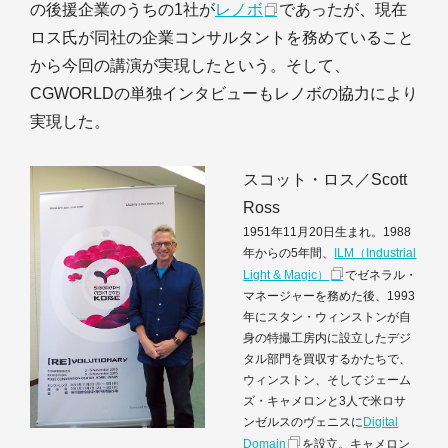
の後援企業のうちの1社が
レノボ
であったが、現在
ロス氏が同社の企業コンサルタントを務めていること
から今回の講演が実現したという。そして、
CGWORLDの単独インタビューもレノボの協力により
実現した。
スコット・ロス／Scott
Ross
1951年11月20日生まれ。1988
年からの5年間、
ILM（Industrial
Light & Magic）
でゼネラル・
マネージャーを務めた後、1993
年にスタン・ウィンストンが自
身の特撮工房内に設立したデジ
タル部門を買収するかたちで、
ウィンストン、そしてジェーム
ズ・キャメロンと3人で米ロサ
ンゼルスのヴェニスに
Digital
Domain
を設立。キャメロン