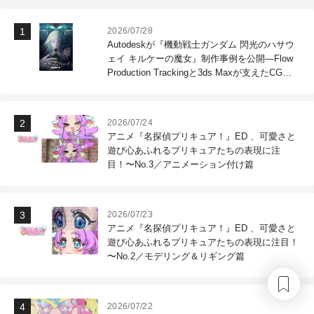
2026/07/28
Autodeskが『機動戦士ガンダム 閃光のハサウ
ェイ キルケーの魔女』制作事例を公開―Flow
Production Trackingと3ds Maxが支えたCG制
作現場
2026/07/24
アニメ『名探偵プリキュア！』ED 、可愛さと
遊び心あふれるプリキュアたちの表現に注
目！〜No.3／アニメーション付け篇
2026/07/23
アニメ『名探偵プリキュア！』ED 、可愛さと
遊び心あふれるプリキュアたちの表現に注目！
〜No.2／モデリング＆リギング篇
2026/07/22