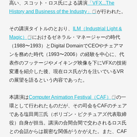
高い、スコット・ロス氏による講演
「VFX...The
History and Business of the Industry」
が行われた。
その講演タイトルのとおり、
ILM（Industrial Light &
Magic）
におけるゼネラル・マネージャーの時代
（1988〜1993）とDigital DomainでCEOやチェアマ
ンを務めた時代（1993〜2006）の経験を中心に、代
表作のフッテージやメイキング映像を下にVFXの技術
変遷を紹介した後、現在ロス氏が力を注いでいるVR
の展望を語るという内容であった。
本講演は
Computer Animation Festival（CAF）
の一
環として行われたものだが、その司会をCAFのチェア
である塩田周三氏（ポリゴン・ピクチュアズ代表取締
役）自身が担当。講演の合間合間で交わされるロス氏
との会話からは親密な関係がうかがえた。また、CAF