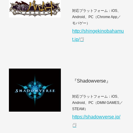
対応プラットフォーム：iOS、
Android、PC（Chrome App／
モバゲー）
http://shingekinobahamu
t.jp/
『Shadowverse』
対応プラットフォーム：iOS、
Android、PC（DMM GAMES／
STEAM）
https://shadowverse.jp/