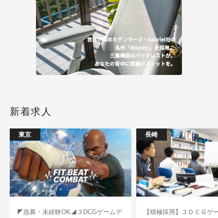
新着求人
東京
長崎
◤急募・未経験OK◢３DCGゲームデ
【積極採用】３ＤＣＧゲ