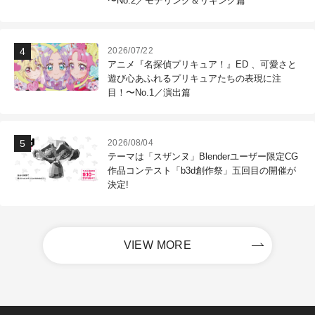
〜No.2／モデリング＆リギング篇
2026/07/22
アニメ『名探偵プリキュア！』ED 、可愛さと
遊び心あふれるプリキュアたちの表現に注
目！〜No.1／演出篇
2026/08/04
テーマは「スザンヌ」Blenderユーザー限定CG
作品コンテスト「b3d創作祭」五回目の開催が
決定!
VIEW MORE