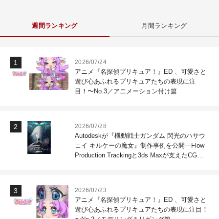
週間ランキング
月間ランキング
2026/07/24
アニメ『名探偵プリキュア！』ED 、可愛さと
遊び心あふれるプリキュアたちの表現に注
目！〜No.3／アニメーション付け篇
2026/07/28
Autodeskが『機動戦士ガンダム 閃光のハサウ
ェイ キルケーの魔女』制作事例を公開―Flow
Production Trackingと3ds Maxが支えたCG制
作現場
2026/07/23
アニメ『名探偵プリキュア！』ED 、可愛さと
遊び心あふれるプリキュアたちの表現に注目！