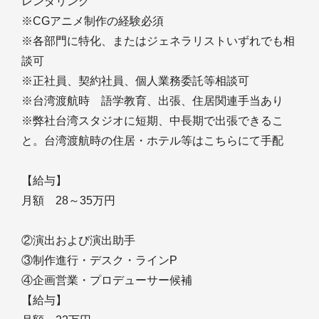
レンダリング
※CGアニメ制作の経験必須
※各部門に特化、またはジェネラリストいずれでも相
談可
※正社員、契約社員、個人業務委託等相談可
※台湾渡航時 語学教育、出張、住居関連手当あり
※弊社台湾スタジオに短期、中長期で出張できるこ
と。台湾渡航時の住居・ホテル等はこちらにて手配
【給与】
月額 28～35万円
②演出および演出助手
③制作進行・デスク・ラインP
④企画営業・プロデューサー候補
【給与】