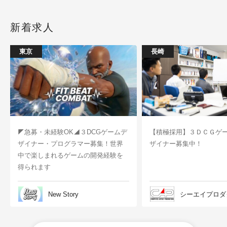
新着求人
東京
長崎
◤急募・未経験OK◢３DCGゲームデ
【積極採用】３ＤＣＧゲ
ザイナー・プログラマー募集！世界
ザイナー募集中！
中で楽しまれるゲームの開発経験を
得られます
New Story
シーエイプロダ