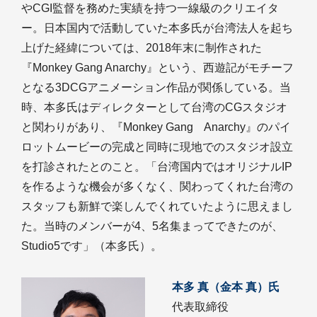
やCGI監督を務めた実績を持つ一線級のクリエイタ
ー。日本国内で活動していた本多氏が台湾法人を起ち
上げた経緯については、2018年末に制作された
『Monkey Gang Anarchy』という、西遊記がモチーフ
となる3DCGアニメーション作品が関係している。当
時、本多氏はディレクターとして台湾のCGスタジオ
と関わりがあり、『Monkey Gang Anarchy』のパイ
ロットムービーの完成と同時に現地でのスタジオ設立
を打診されたとのこと。「台湾国内ではオリジナルIP
を作るような機会が多くなく、関わってくれた台湾の
スタッフも新鮮で楽しんでくれていたように思えまし
た。当時のメンバーが4、5名集まってできたのが、
Studio5です」（本多氏）。
本多 真（金本 真）氏
代表取締役