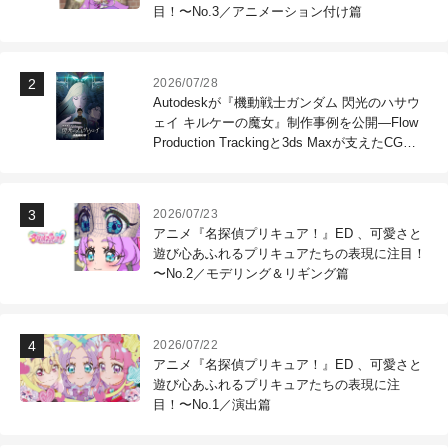
目！〜No.3／アニメーション付け篇
2026/07/28
Autodeskが『機動戦士ガンダム 閃光のハサウ
ェイ キルケーの魔女』制作事例を公開―Flow
Production Trackingと3ds Maxが支えたCG制
作現場
2026/07/23
アニメ『名探偵プリキュア！』ED 、可愛さと
遊び心あふれるプリキュアたちの表現に注目！
〜No.2／モデリング＆リギング篇
2026/07/22
アニメ『名探偵プリキュア！』ED 、可愛さと
遊び心あふれるプリキュアたちの表現に注
目！〜No.1／演出篇