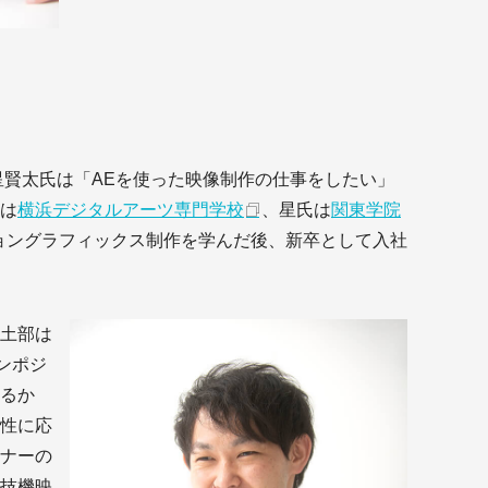
■
コ
新
と星賢太氏は「AEを使った映像制作の仕事をしたい」
■
は
横浜デジタルアーツ専門学校
、星氏は
関東学院
Aft
ショングラフィックス制作を学んだ後、新卒として入社
■
www
see
土部は
tml
ンポジ
るか
性に応
ナーの
技機映