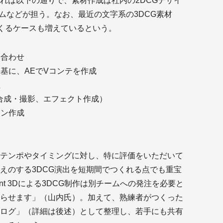
れは以下の通りで、素材作成は社内の2DCGデザイ
ムなどが担う。なお、最近の文字系の3DCG素材
上でつくるケースも増えているという。
ち合わせ
を基に、AEでVコンテを作成
注
の合成・撮影、エフェクト作成）
ョン作成
テンポやタイミングに対し、特に評価をいただいて
えのする3DCG演出を短期間でつくれる点でも重宝
nt 3Dによる3DCG制作は別チームへの発注を必要と
らせます」（山内氏）。加えて、熟練者がつくった
ログ」（詳細は後述）として整理し、若手にも共有