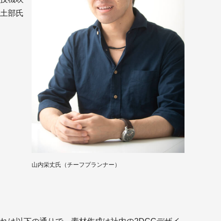
土部氏
山内栄丈氏（チーフプランナー）