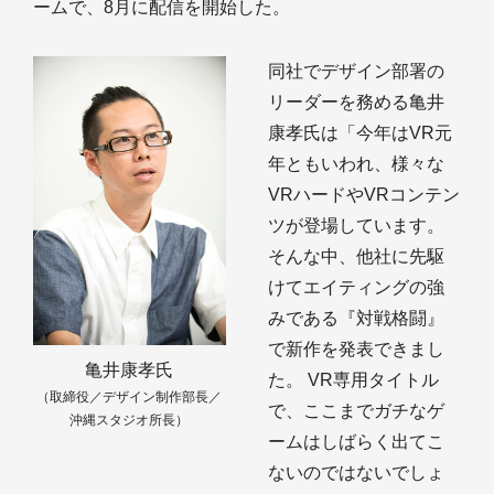
ームで、8月に配信を開始した。
同社でデザイン部署の
リーダーを務める亀井
康孝氏は「今年はVR元
年ともいわれ、様々な
VRハードやVRコンテン
ツが登場しています。
そんな中、他社に先駆
けてエイティングの強
みである『対戦格闘』
で新作を発表できまし
亀井康孝氏
た。 VR専用タイトル
（取締役／デザイン制作部長／
で、ここまでガチなゲ
沖縄スタジオ所長）
ームはしばらく出てこ
ないのではないでしょ