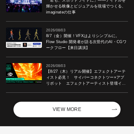
「君も、スポットライトに」――アイドルを
輝かせる映像とビジュアルを現場でつくる、
imaginateの仕事
2026/08/03
8/7（金）開催！VFXはよりシンプルに。
Flow Studio 開発者が語る次世代のAI・CGワ
ークフロー【来日講演】
2026/08/03
【8/27（木）リアル開催】エフェクトアーテ
ィスト必見！ サイバーコネクトツー×アプ
リボット エフェクトアーティスト登壇イベ
ントを開催！－サイバーエージェント
VIEW MORE