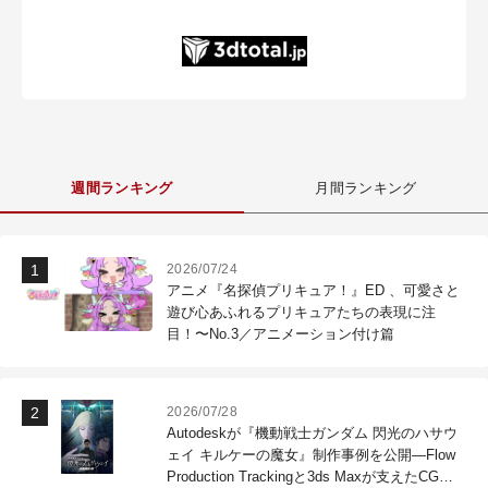
週間ランキング
月間ランキング
2026/07/24
アニメ『名探偵プリキュア！』ED 、可愛さと
遊び心あふれるプリキュアたちの表現に注
目！〜No.3／アニメーション付け篇
2026/07/28
Autodeskが『機動戦士ガンダム 閃光のハサウ
ェイ キルケーの魔女』制作事例を公開―Flow
Production Trackingと3ds Maxが支えたCG制