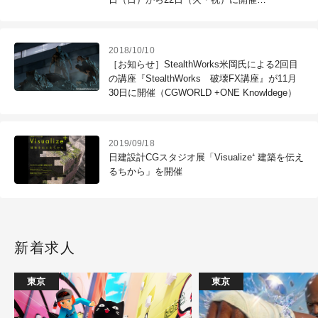
（CGWORLD +ONE Knowldege）
2018/10/10
［お知らせ］StealthWorks米岡氏による2回目
の講座『StealthWorks 破壊FX講座』が11月
30日に開催（CGWORLD +ONE Knowldege）
2019/09/18
日建設計CGスタジオ展「Visualize⁺ 建築を伝え
るちから」を開催
新着求人
東京
東京