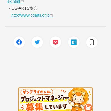
ex.html
・CG-ARTS協会
http://www.cgarts.or.jp