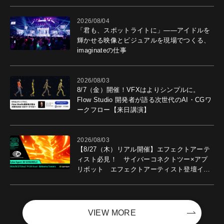
導入効果を聞いた
2026/08/04
「君も、スポットライトに」――アイドルを
輝かせる映像とビジュアルを現場でつくる、
imaginateの仕事
2026/08/03
8/7（金）開催！VFXはよりシンプルに。
Flow Studio 開発者が語る次世代のAI・CGワ
ークフロー【来日講演】
2026/08/03
【8/27（木）リアル開催】エフェクトアーテ
ィスト必見！ サイバーコネクトツー×アプ
リボット エフェクトアーティスト登壇イベ
ントを開催！－サイバーエージェント
VIEW MORE