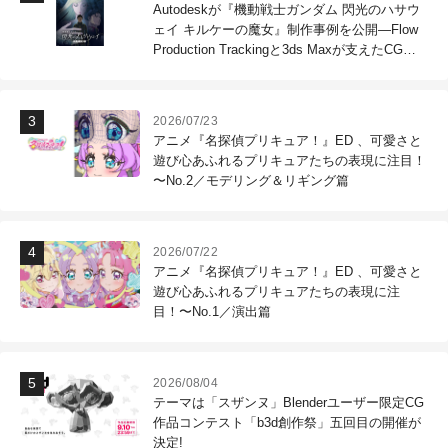
Autodeskが『機動戦士ガンダム 閃光のハサウ
ェイ キルケーの魔女』制作事例を公開―Flow
Production Trackingと3ds Maxが支えたCG制
作現場
2026/07/23
アニメ『名探偵プリキュア！』ED 、可愛さと
遊び心あふれるプリキュアたちの表現に注目！
〜No.2／モデリング＆リギング篇
2026/07/22
アニメ『名探偵プリキュア！』ED 、可愛さと
遊び心あふれるプリキュアたちの表現に注
目！〜No.1／演出篇
2026/08/04
テーマは「スザンヌ」Blenderユーザー限定CG
作品コンテスト「b3d創作祭」五回目の開催が
決定!