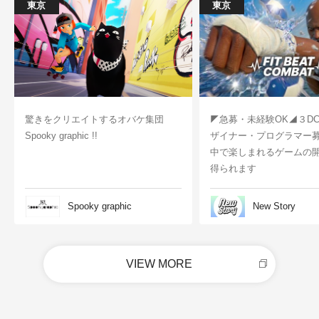
東京
東京
驚きをクリエイトするオバケ集団
◤急募・未経験OK◢３D
Spooky graphic !!
ザイナー・プログラマー
中で楽しまれるゲームの
得られます
Spooky graphic
New Story
VIEW MORE