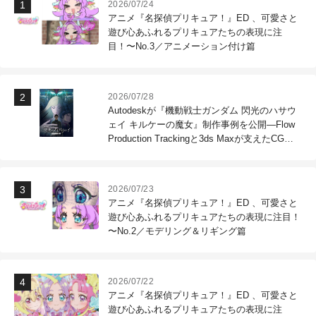
2026/07/24
アニメ『名探偵プリキュア！』ED 、可愛さと
遊び心あふれるプリキュアたちの表現に注
目！〜No.3／アニメーション付け篇
2026/07/28
Autodeskが『機動戦士ガンダム 閃光のハサウ
ェイ キルケーの魔女』制作事例を公開―Flow
Production Trackingと3ds Maxが支えたCG制
作現場
2026/07/23
アニメ『名探偵プリキュア！』ED 、可愛さと
遊び心あふれるプリキュアたちの表現に注目！
〜No.2／モデリング＆リギング篇
2026/07/22
アニメ『名探偵プリキュア！』ED 、可愛さと
遊び心あふれるプリキュアたちの表現に注