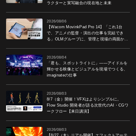
ラクターと実写融合の現在地と未来
2026/08/06
【Wacom MovinkPad Pro 14】「これ1台
で、アニメの監督・演出の仕事を完結でき
る」OLMグループに、管理と現場の両面から
導入効果を聞いた
2026/08/04
「君も、スポットライトに」――アイドルを
輝かせる映像とビジュアルを現場でつくる、
imaginateの仕事
2026/08/03
8/7（金）開催！VFXはよりシンプルに。
Flow Studio 開発者が語る次世代のAI・CGワ
ークフロー【来日講演】
2026/08/03
【8/27（木）リアル開催】エフェクトアーテ