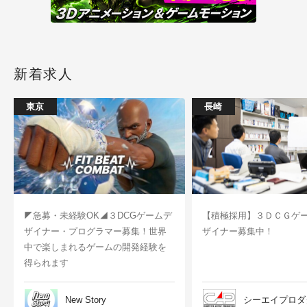
新着求人
東京
長崎
◤急募・未経験OK◢３DCGゲームデ
【積極採用】３ＤＣＧゲ
ザイナー・プログラマー募集！世界
ザイナー募集中！
中で楽しまれるゲームの開発経験を
得られます
New Story
シーエイプロダ