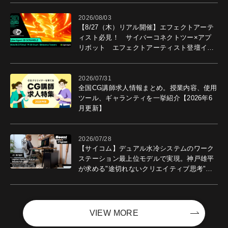
2026/08/03
【8/27（木）リアル開催】エフェクトアーテ
ィスト必見！ サイバーコネクトツー×アプ
リボット エフェクトアーティスト登壇イベ
ントを開催！－サイバーエージェント
2026/07/31
全国CG講師求人情報まとめ。授業内容、使用
ツール、ギャランティを一挙紹介【2026年6
月更新】
2026/07/28
【サイコム】デュアル水冷システムのワーク
ステーション最上位モデルで実現。神戸雄平
が求める"途切れないクリエイティブ思考"｜
Boost with Sycom #05
VIEW MORE