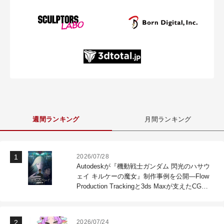
週間ランキング
月間ランキング
2026/07/28
Autodeskが『機動戦士ガンダム 閃光のハサウ
ェイ キルケーの魔女』制作事例を公開―Flow
Production Trackingと3ds Maxが支えたCG制
作現場
2026/07/24