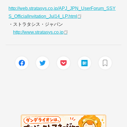
http://web.stratasys.co.jp/APJ_JPN_UserForum_SSY
S_OfficialInvitation_Jul14_LP.html
・ストラタシス・ジャパン
http://www.stratasys.co.jp