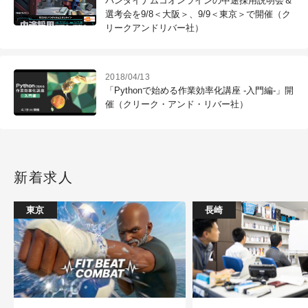
バンダイナムコオンラインの中途採用説明会＆
選考会を9/8＜大阪＞、9/9＜東京＞で開催（ク
リークアンドリバー社）
2018/04/13
「Pythonで始める作業効率化講座 -入門編-」開
催（クリーク・アンド・リバー社）
新着求人
東京
長崎