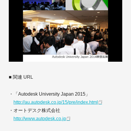
■ 関連 URL
・「Autodesk University Japan 2015」
http://au.autodesk.co.jp/15/pre/index.html
・オートデスク株式会社
http://www.autodesk.co.jp