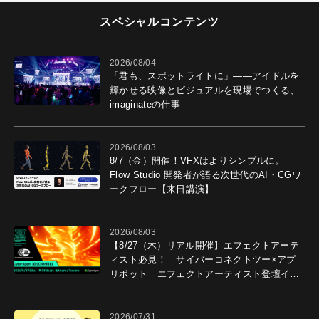
スペシャルコンテンツ
2026/08/04
「君も、スポットライトに」――アイドルを
輝かせる映像とビジュアルを現場でつくる、
imaginateの仕事
2026/08/03
8/7（金）開催！VFXはよりシンプルに。
Flow Studio 開発者が語る次世代のAI・CGワ
ークフロー【来日講演】
2026/08/03
【8/27（木）リアル開催】エフェクトアーテ
ィスト必見！ サイバーコネクトツー×アプ
リボット エフェクトアーティスト登壇イベ
ントを開催！－サイバーエージェント
2026/07/31