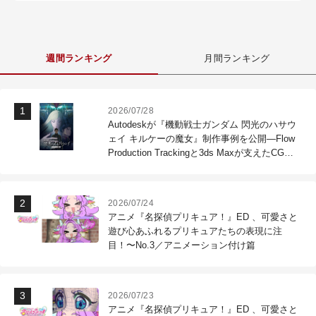
週間ランキング
月間ランキング
2026/07/28
Autodeskが『機動戦士ガンダム 閃光のハサウ
ェイ キルケーの魔女』制作事例を公開―Flow
Production Trackingと3ds Maxが支えたCG制
作現場
2026/07/24
アニメ『名探偵プリキュア！』ED 、可愛さと
遊び心あふれるプリキュアたちの表現に注
目！〜No.3／アニメーション付け篇
2026/07/23
アニメ『名探偵プリキュア！』ED 、可愛さと